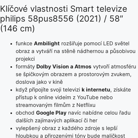
Klíčové vlastnosti Smart televize
philips 58pus8556 (2021) / 58″
(146 cm)
funkce
Ambilight
rozšiřuje pomocí LED světel
obraz a vytváří na stěně nádhernou a působivou
projekci
formáty
Dolby Vision a Atmos
vytvoří atmosféru
se špičkovým obrazem a prostorovým zvukem,
doslova jako v kině
když připojíte svoji televizi
k internetu
, získáte
přístup k online videím z YouTube nebo
streamovaným filmům z Netflixu
obchod
Google Play
navíc nabídne celou řadu
dalších zajímavých aplikací či her
vylepšený obraz z každého zdroje s lepší
hloubkou a přirozenými tóny bude maličkost