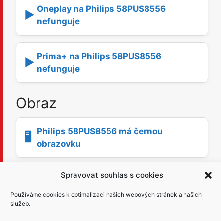
Oneplay na Philips 58PUS8556
▶️
nefunguje
Prima+ na Philips 58PUS8556
▶️
nefunguje
Obraz
Philips 58PUS8556 má černou
🖥️
obrazovku
Spravovat souhlas s cookies
🖥️
Obraz na Philips 58PUS8556 bliká
Používáme cookies k optimalizaci našich webových stránek a našich
služeb.
Obraz na Philips 58PUS8556 je příliš