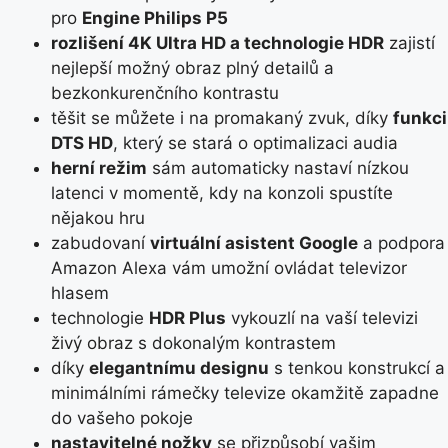
pro
Engine Philips P5
rozlišení 4K Ultra HD a technologie HDR
zajistí
nejlepší možný obraz plný detailů a
bezkonkurenčního kontrastu
těšit se můžete i na promakaný zvuk, díky
funkci
DTS HD
, který se stará o optimalizaci audia
herní režim
sám automaticky nastaví nízkou
latenci v momentě, kdy na konzoli spustíte
nějakou hru
zabudovaní
virtuální asistent Google
a podpora
Amazon Alexa vám umožní ovládat televizor
hlasem
technologie
HDR Plus
vykouzlí na vaší televizi
živý obraz s dokonalým kontrastem
díky
elegantnímu designu
s tenkou konstrukcí a
minimálními rámečky televize okamžitě zapadne
do vašeho pokoje
nastavitelné nožky
se přizpůsobí vašim