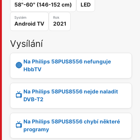
58"-60" (146-152 cm)
LED
Systém
Rok
Android TV
2021
Vysílání
Na Philips 58PUS8556 nefunguje
🔴
HbbTV
Na Philips 58PUS8556 nejde naladit
📺
DVB-T2
Na Philips 58PUS8556 chybí některé
📺
programy