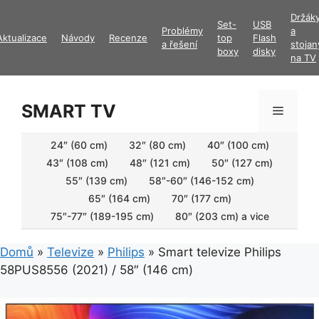
Přeskočit
Držák
Set-
USB
na
Problémy
a
Aktualizace
Návody
Recenze
top
Flash
obsah
a řešení
stojan
boxy
disky
na TV
SMART TV
Menu
24″ (60 cm)
32″ (80 cm)
40″ (100 cm)
43″ (108 cm)
48″ (121 cm)
50″ (127 cm)
55″ (139 cm)
58″-60″ (146-152 cm)
65″ (164 cm)
70″ (177 cm)
75″-77″ (189-195 cm)
80″ (203 cm) a vice
Domů
»
Televize
»
Philips
»
Smart televize Philips
58PUS8556 (2021) / 58″ (146 cm)