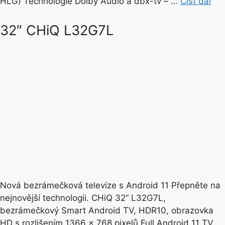
HLG) Technologie Dolby Audio a dbx-tv – …
Číst dál
32″ CHiQ L32G7L
Nová bezrámečková televize s Android 11 Přepněte na
nejnovější technologii. CHiQ 32“ L32G7L,
bezrámečkový Smart Android TV, HDR10, obrazovka
HD s rozlišením 1366 x 768 pixelů Full Android 11 TV