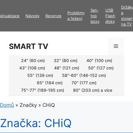
Přeskočit
Držák
Set-
USB
na
Problémy
a
Aktualizace
Návody
Recenze
top
Flash
obsah
a řešení
stojan
boxy
disky
na TV
SMART TV
Menu
24″ (60 cm)
32″ (80 cm)
40″ (100 cm)
43″ (108 cm)
48″ (121 cm)
50″ (127 cm)
55″ (139 cm)
58″-60″ (146-152 cm)
65″ (164 cm)
70″ (177 cm)
75″-77″ (189-195 cm)
80″ (203 cm) a vice
Domů
»
Značky
»
CHiQ
Značka:
CHiQ