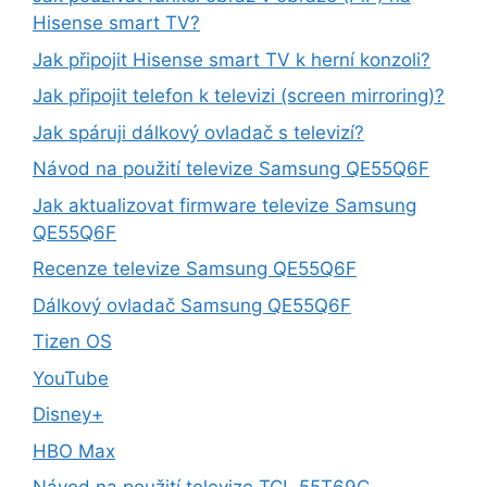
Hisense smart TV?
Jak připojit Hisense smart TV k herní konzoli?
Jak připojit telefon k televizi (screen mirroring)?
Jak spáruji dálkový ovladač s televizí?
Návod na použití televize Samsung QE55Q6F
Jak aktualizovat firmware televize Samsung
QE55Q6F
Recenze televize Samsung QE55Q6F
Dálkový ovladač Samsung QE55Q6F
Tizen OS
YouTube
Disney+
HBO Max