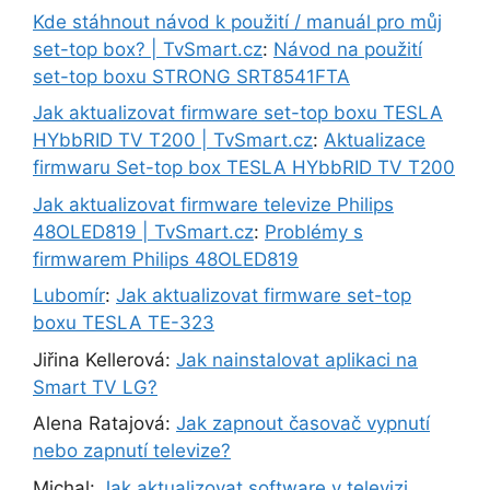
Kde stáhnout návod k použití / manuál pro můj
set-top box? | TvSmart.cz
:
Návod na použití
set-top boxu STRONG SRT8541FTA
Jak aktualizovat firmware set-top boxu TESLA
HYbbRID TV T200 | TvSmart.cz
:
Aktualizace
firmwaru Set-top box TESLA HYbbRID TV T200
Jak aktualizovat firmware televize Philips
48OLED819 | TvSmart.cz
:
Problémy s
firmwarem Philips 48OLED819
Lubomír
:
Jak aktualizovat firmware set-top
boxu TESLA TE-323
Jiřina Kellerová
:
Jak nainstalovat aplikaci na
Smart TV LG?
Alena Ratajová
:
Jak zapnout časovač vypnutí
nebo zapnutí televize?
Michal
:
Jak aktualizovat software v televizi