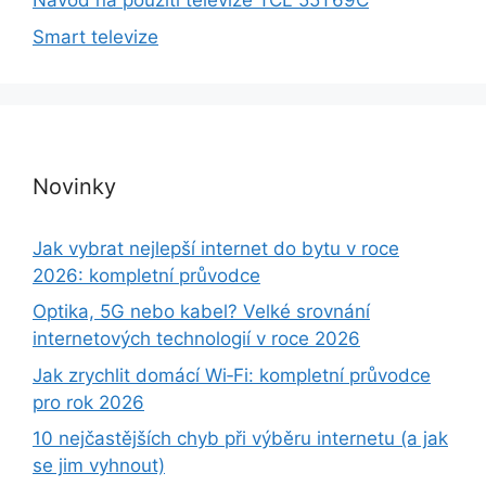
Návod na použití televize TCL 55T69C
Smart televize
Novinky
Jak vybrat nejlepší internet do bytu v roce
2026: kompletní průvodce
Optika, 5G nebo kabel? Velké srovnání
internetových technologií v roce 2026
Jak zrychlit domácí Wi‑Fi: kompletní průvodce
pro rok 2026
10 nejčastějších chyb při výběru internetu (a jak
se jim vyhnout)