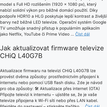
model s Full HD rozlišením (1920 × 1080 px), který
nabízí solidní výkon pro běžné domácí použití. Díky
podpoře HDR10 a HLG poskytuje lepší kontrast a živější
barvy než běžné LED televize. Operační systém Google
TV umožňuje snadný přístup k populárním aplikacím
jako Netflix, YouTube či Prime Video …
Číst dál
Jak aktualizovat firmware televize
CHiQ L40G7B
Aktualizace firmwaru na televizi CHiQ L40G7B lze
provést dvěma způsoby: prostřednictvím připojení k
internetu nebo pomocí USB flash disku. Zde je návod
pro oba způsoby: 🛠️ Aktualizace přes internet (OTA)
Připojte televizi k internetu – ujistěte se, že je vaše
televize připojena k Wi-Fi síti nebo přes LAN kabel.
Přejděte do nastavení – stiskněte tlačítko …
Číst dál