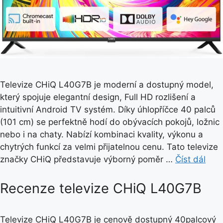
Televize CHiQ L40G7B je moderní a dostupný model,
který spojuje elegantní design, Full HD rozlišení a
intuitivní Android TV systém. Díky úhlopříčce 40 palců
(101 cm) se perfektně hodí do obývacích pokojů, ložnic
nebo i na chaty. Nabízí kombinaci kvality, výkonu a
chytrých funkcí za velmi přijatelnou cenu. Tato televize
značky CHiQ představuje výborný poměr …
Číst dál
Recenze televize CHiQ L40G7B
Televize CHiQ L40G7B je cenově dostupný 40palcový