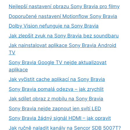
Nejlepší nastavení obrazu Sony Bravia pro filmy
Doporučené nastavení Motionflow Sony Bravia
Dolby Vision nefunguje na Sony Bravia
Jak zlepšit zvuk na Sony Bravia bez soundbaru
Jak nainstalovat aplikace Sony Bravia Android
TV
Sony Bravia Google TV nejde aktualizovat
aplikace
Jak vyčistit cache aplikací na Sony Bravia
Sony Bravia pomalá odezva – jak zrychlit
Jak sdílet obraz z mobilu na Sony Bravia
Sony Bravia nejde zapnout jen svítí LED
Sony Bravia žádný signál HDMI – jak opravit
Jak ručně naladit kanály na Sencor SDB 5007T?