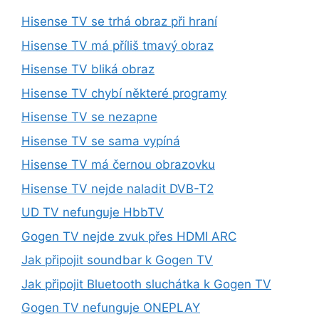
Hisense TV se trhá obraz při hraní
Hisense TV má příliš tmavý obraz
Hisense TV bliká obraz
Hisense TV chybí některé programy
Hisense TV se nezapne
Hisense TV se sama vypíná
Hisense TV má černou obrazovku
Hisense TV nejde naladit DVB-T2
UD TV nefunguje HbbTV
Gogen TV nejde zvuk přes HDMI ARC
Jak připojit soundbar k Gogen TV
Jak připojit Bluetooth sluchátka k Gogen TV
Gogen TV nefunguje ONEPLAY