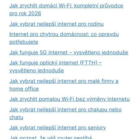
Jak zrychlit domácí Wi‑Fi: kompletní průvodce
pro rok 2026
Jak vybrat nejlepší internet pro rodinu
Internet pro chytrou domácnost: co opravdu
potřebujete
Jak funguje 5G internet – vysvětleno jednoduše
Jak funguje optický internet (FTTH) –
vysvětleno jednoduše
Jak vybrat nejlepší internet pro malé firmy a
home office
Jak zrychlit pomalou Wi‑Fi bez výměny internetu
Jak vybrat nejlepší internet pro chalupu nebo
chatu
Jak vybrat nejlepší internet pro seniory
Jak poznat, že váš router nestíhá