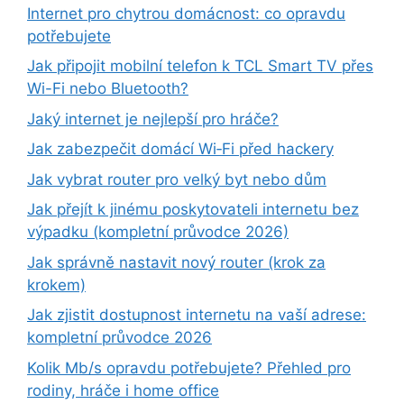
Internet pro chytrou domácnost: co opravdu
potřebujete
Jak připojit mobilní telefon k TCL Smart TV přes
Wi-Fi nebo Bluetooth?
Jaký internet je nejlepší pro hráče?
Jak zabezpečit domácí Wi‑Fi před hackery
Jak vybrat router pro velký byt nebo dům
Jak přejít k jinému poskytovateli internetu bez
výpadku (kompletní průvodce 2026)
Jak správně nastavit nový router (krok za
krokem)
Jak zjistit dostupnost internetu na vaší adrese:
kompletní průvodce 2026
Kolik Mb/s opravdu potřebujete? Přehled pro
rodiny, hráče i home office