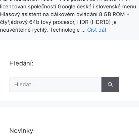
licencován společností Google české i slovenské menu
Hlasový asistent na dálkovém ovládání 8 GB ROM +
čtyřjádrový 64bitový procesor, HDR (HDR10) je
neuvěřitelně rychlý. Technologie …
Číst dál
Hledání:
H
l
e
d
a
t
:
Novinky