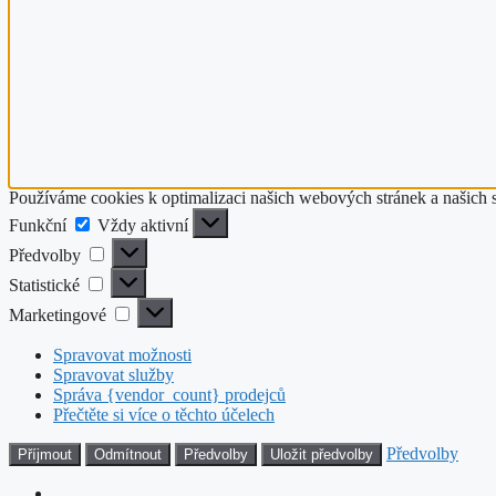
Používáme cookies k optimalizaci našich webových stránek a našich 
Funkční
Funkční
Vždy aktivní
Předvolby
Předvolby
Statistické
Statistické
Marketingové
Marketingové
Spravovat možnosti
Spravovat služby
Správa {vendor_count} prodejců
Přečtěte si více o těchto účelech
Předvolby
Příjmout
Odmítnout
Předvolby
Uložit předvolby