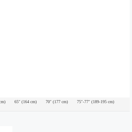
cm)
65″ (164 cm)
70″ (177 cm)
75″-77″ (189-195 cm)