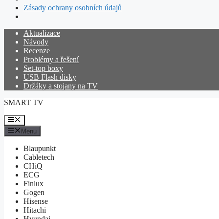
Zásady ochrany osobních údajů
Přeskočit
Aktualizace
na
Návody
obsah
Recenze
Problémy a řešení
Set-top boxy
USB Flash disky
Držáky a stojany na TV
SMART TV
Menu
Menu
Blaupunkt
Cabletech
CHiQ
ECG
Finlux
Gogen
Hisense
Hitachi
Hyundai