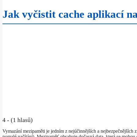
Jak vyčistit cache aplikací 
4 - (1 hlasů)
Vymazání mezipaměti je jedním z nejúčinnějších a nejbezpečnějších způ
pomalé načítání). Mezipaměť obsahuje dočasná data, která se mohou 