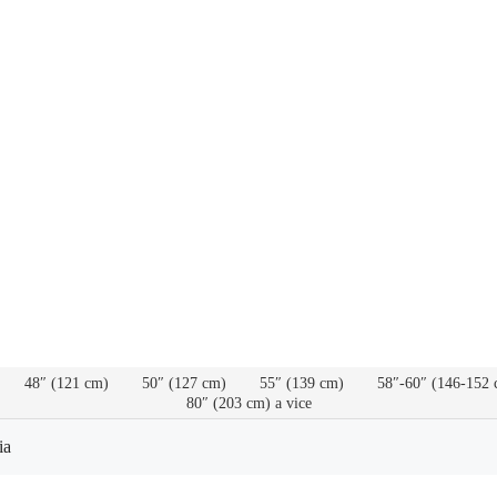
48″ (121 cm)
50″ (127 cm)
55″ (139 cm)
58″-60″ (146-152 
80″ (203 cm) a vice
ia