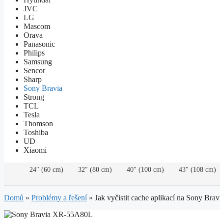
JVC
LG
Mascom
Orava
Panasonic
Philips
Samsung
Sencor
Sharp
Sony Bravia
Strong
TCL
Tesla
Thomson
Toshiba
UD
Xiaomi
24″ (60 cm)
32″ (80 cm)
40″ (100 cm)
43″ (108 cm)
Domů
»
Problémy a řešení
»
Jak vyčistit cache aplikací na Sony Brav