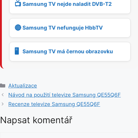
📺
Samsung TV nejde naladit DVB-T2
🔴
Samsung TV nefunguje HbbTV
🖥️
Samsung TV má černou obrazovku
R
Aktualizace
u
Návod na použití televize Samsung QE55Q6F
b
Recenze televize Samsung QE55Q6F
r
i
Napsat komentář
k
y
K