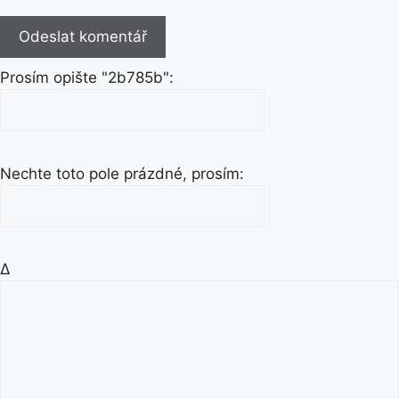
Prosím opište "2b785b":
Nechte toto pole prázdné, prosím:
Δ