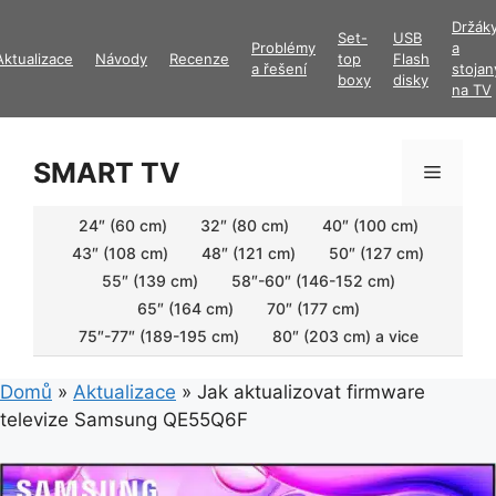
Přeskočit
Držák
Set-
USB
na
Problémy
a
Aktualizace
Návody
Recenze
top
Flash
obsah
a řešení
stojan
boxy
disky
na TV
SMART TV
Menu
24″ (60 cm)
32″ (80 cm)
40″ (100 cm)
43″ (108 cm)
48″ (121 cm)
50″ (127 cm)
55″ (139 cm)
58″-60″ (146-152 cm)
65″ (164 cm)
70″ (177 cm)
75″-77″ (189-195 cm)
80″ (203 cm) a vice
Domů
»
Aktualizace
»
Jak aktualizovat firmware
televize Samsung QE55Q6F