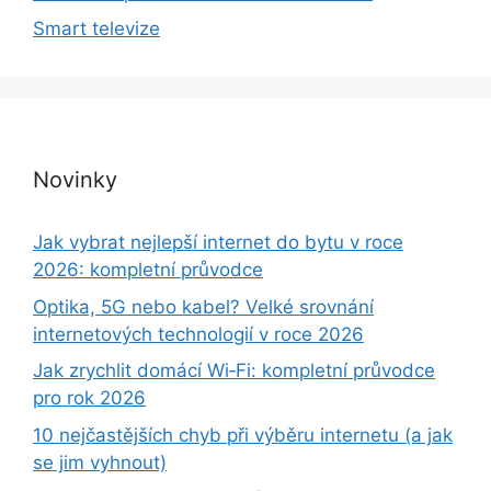
Smart televize
Novinky
Jak vybrat nejlepší internet do bytu v roce
2026: kompletní průvodce
Optika, 5G nebo kabel? Velké srovnání
internetových technologií v roce 2026
Jak zrychlit domácí Wi‑Fi: kompletní průvodce
pro rok 2026
10 nejčastějších chyb při výběru internetu (a jak
se jim vyhnout)