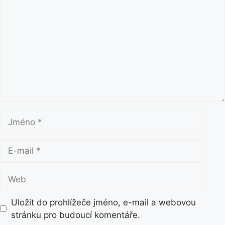
o
m
e
n
t
á
ř
J
m
é
E
n
-
o
m
W
a
e
i
b
Uložit do prohlížeče jméno, e-mail a webovou
l
stránku pro budoucí komentáře.