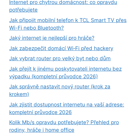
Internet pro chytrou domácnost: co opravdu
potřebujete
Jak připojit mobilní telefon k TCL Smart TV přes
Wi-Fi nebo Bluetooth?
Jaký internet je nejlepší pro hráče?
Jak zabezpečit domácí Wi‑Fi před hackery
Jak vybrat router pro velký byt nebo dům
Jak přejít k jinému poskytovateli internetu bez
výpadku (kompletní průvodce 2026)
Jak správně nastavit nový router (krok za
krokem)
Jak zjistit dostupnost internetu na vaší adrese:
kompletní průvodce 2026
Kolik Mb/s opravdu potřebujete? Přehled pro
rodiny, hráče i home office