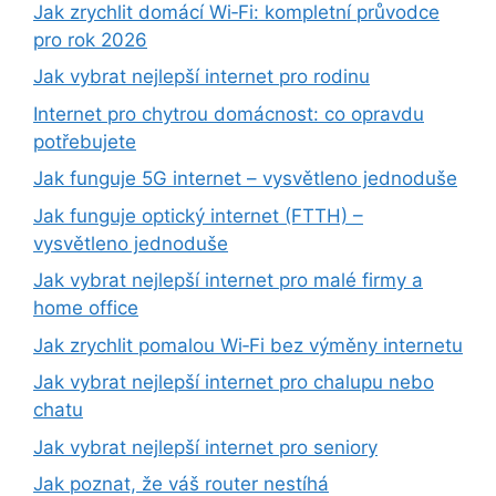
Jak zrychlit domácí Wi‑Fi: kompletní průvodce
pro rok 2026
Jak vybrat nejlepší internet pro rodinu
Internet pro chytrou domácnost: co opravdu
potřebujete
Jak funguje 5G internet – vysvětleno jednoduše
Jak funguje optický internet (FTTH) –
vysvětleno jednoduše
Jak vybrat nejlepší internet pro malé firmy a
home office
Jak zrychlit pomalou Wi‑Fi bez výměny internetu
Jak vybrat nejlepší internet pro chalupu nebo
chatu
Jak vybrat nejlepší internet pro seniory
Jak poznat, že váš router nestíhá