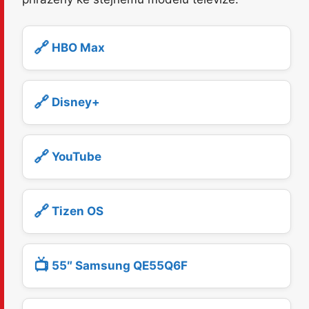
🔗
HBO Max
🔗
Disney+
🔗
YouTube
🔗
Tizen OS
📺
55″ Samsung QE55Q6F