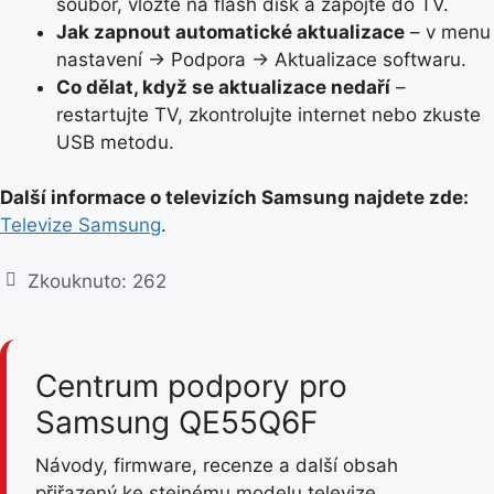
soubor, vložte na flash disk a zapojte do TV.
Jak zapnout automatické aktualizace
– v menu
nastavení → Podpora → Aktualizace softwaru.
Co dělat, když se aktualizace nedaří
–
restartujte TV, zkontrolujte internet nebo zkuste
USB metodu.
Další informace o televizích Samsung najdete zde:
Televize Samsung
.
Zkouknuto:
262
Centrum podpory pro
Samsung QE55Q6F
Návody, firmware, recenze a další obsah
přiřazený ke stejnému modelu televize.