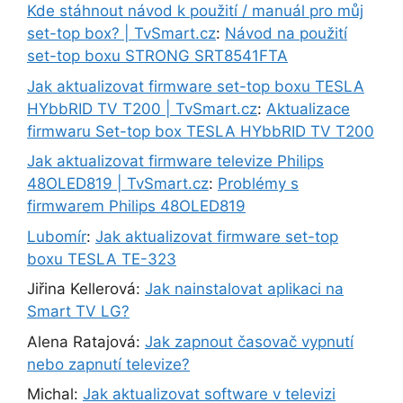
Kde stáhnout návod k použití / manuál pro můj
set-top box? | TvSmart.cz
:
Návod na použití
set-top boxu STRONG SRT8541FTA
Jak aktualizovat firmware set-top boxu TESLA
HYbbRID TV T200 | TvSmart.cz
:
Aktualizace
firmwaru Set-top box TESLA HYbbRID TV T200
Jak aktualizovat firmware televize Philips
48OLED819 | TvSmart.cz
:
Problémy s
firmwarem Philips 48OLED819
Lubomír
:
Jak aktualizovat firmware set-top
boxu TESLA TE-323
Jiřina Kellerová
:
Jak nainstalovat aplikaci na
Smart TV LG?
Alena Ratajová
:
Jak zapnout časovač vypnutí
nebo zapnutí televize?
Michal
:
Jak aktualizovat software v televizi