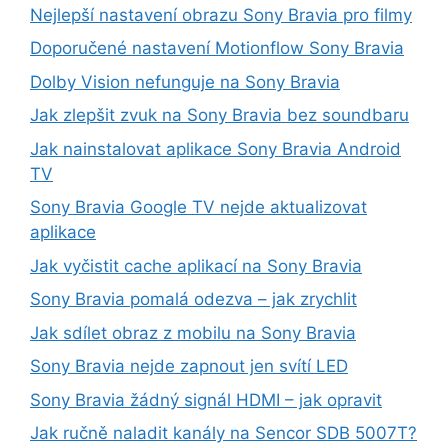
Nejlepší nastavení obrazu Sony Bravia pro filmy
Doporučené nastavení Motionflow Sony Bravia
Dolby Vision nefunguje na Sony Bravia
Jak zlepšit zvuk na Sony Bravia bez soundbaru
Jak nainstalovat aplikace Sony Bravia Android
TV
Sony Bravia Google TV nejde aktualizovat
aplikace
Jak vyčistit cache aplikací na Sony Bravia
Sony Bravia pomalá odezva – jak zrychlit
Jak sdílet obraz z mobilu na Sony Bravia
Sony Bravia nejde zapnout jen svítí LED
Sony Bravia žádný signál HDMI – jak opravit
Jak ručně naladit kanály na Sencor SDB 5007T?