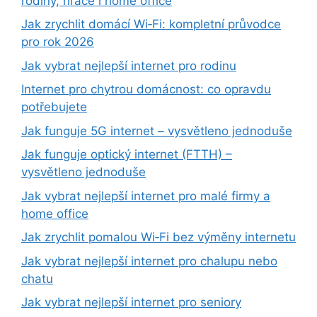
rodiny, hráče i home office
Jak zrychlit domácí Wi‑Fi: kompletní průvodce
pro rok 2026
Jak vybrat nejlepší internet pro rodinu
Internet pro chytrou domácnost: co opravdu
potřebujete
Jak funguje 5G internet – vysvětleno jednoduše
Jak funguje optický internet (FTTH) –
vysvětleno jednoduše
Jak vybrat nejlepší internet pro malé firmy a
home office
Jak zrychlit pomalou Wi‑Fi bez výměny internetu
Jak vybrat nejlepší internet pro chalupu nebo
chatu
Jak vybrat nejlepší internet pro seniory