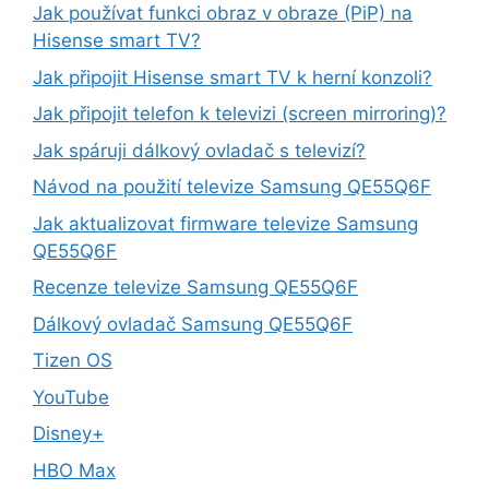
Jak používat funkci obraz v obraze (PiP) na
Hisense smart TV?
Jak připojit Hisense smart TV k herní konzoli?
Jak připojit telefon k televizi (screen mirroring)?
Jak spáruji dálkový ovladač s televizí?
Návod na použití televize Samsung QE55Q6F
Jak aktualizovat firmware televize Samsung
QE55Q6F
Recenze televize Samsung QE55Q6F
Dálkový ovladač Samsung QE55Q6F
Tizen OS
YouTube
Disney+
HBO Max