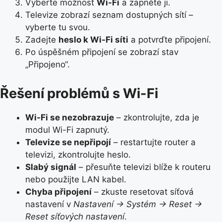
Vyberte možnost
Wi-Fi
a zapněte ji.
Televize zobrazí seznam dostupných sítí –
vyberte tu svou.
Zadejte
heslo k Wi-Fi síti
a potvrďte připojení.
Po úspěšném připojení se zobrazí stav
„Připojeno“.
Řešení problémů s Wi-Fi
Wi-Fi se nezobrazuje
– zkontrolujte, zda je
modul Wi-Fi zapnutý.
Televize se nepřipojí
– restartujte router a
televizi, zkontrolujte heslo.
Slabý signál
– přesuňte televizi blíže k routeru
nebo použijte LAN kabel.
Chyba připojení
– zkuste resetovat síťová
nastavení v
Nastavení → Systém → Reset →
Reset síťových nastavení
.