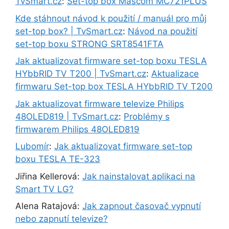
TvSmart.cz
:
Set-top box Mascom MC721PLUS
Kde stáhnout návod k použití / manuál pro můj
set-top box? | TvSmart.cz
:
Návod na použití
set-top boxu STRONG SRT8541FTA
Jak aktualizovat firmware set-top boxu TESLA
HYbbRID TV T200 | TvSmart.cz
:
Aktualizace
firmwaru Set-top box TESLA HYbbRID TV T200
Jak aktualizovat firmware televize Philips
48OLED819 | TvSmart.cz
:
Problémy s
firmwarem Philips 48OLED819
Lubomír
:
Jak aktualizovat firmware set-top
boxu TESLA TE-323
Jiřina Kellerová
:
Jak nainstalovat aplikaci na
Smart TV LG?
Alena Ratajová
:
Jak zapnout časovač vypnutí
nebo zapnutí televize?