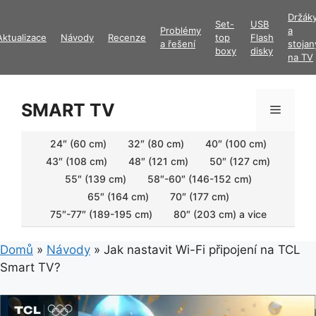
Přeskočit
Držák
Set-
USB
na
Problémy
a
Aktualizace
Návody
Recenze
top
Flash
obsah
a řešení
stojan
boxy
disky
na TV
SMART TV
Menu
24″ (60 cm)
32″ (80 cm)
40″ (100 cm)
43″ (108 cm)
48″ (121 cm)
50″ (127 cm)
55″ (139 cm)
58″-60″ (146-152 cm)
65″ (164 cm)
70″ (177 cm)
75″-77″ (189-195 cm)
80″ (203 cm) a vice
Domů
»
Návody
»
Jak nastavit Wi-Fi připojení na TCL
Smart TV?