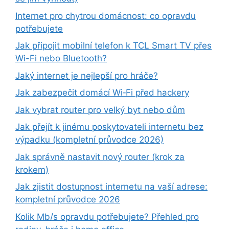
Internet pro chytrou domácnost: co opravdu
potřebujete
Jak připojit mobilní telefon k TCL Smart TV přes
Wi-Fi nebo Bluetooth?
Jaký internet je nejlepší pro hráče?
Jak zabezpečit domácí Wi‑Fi před hackery
Jak vybrat router pro velký byt nebo dům
Jak přejít k jinému poskytovateli internetu bez
výpadku (kompletní průvodce 2026)
Jak správně nastavit nový router (krok za
krokem)
Jak zjistit dostupnost internetu na vaší adrese:
kompletní průvodce 2026
Kolik Mb/s opravdu potřebujete? Přehled pro