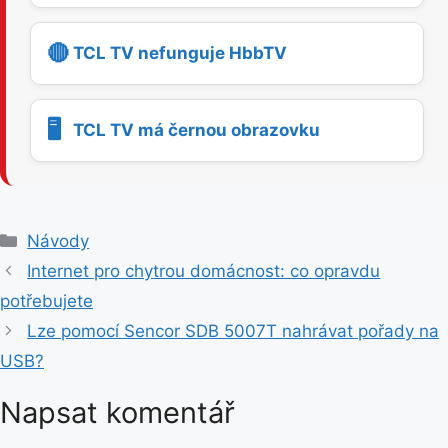
🔴
TCL TV nefunguje HbbTV
🖥️
TCL TV má černou obrazovku
R
Návody
u
Internet pro chytrou domácnost: co opravdu
b
potřebujete
r
Lze pomocí Sencor SDB 5007T nahrávat pořady na
i
USB?
k
y
Napsat komentář