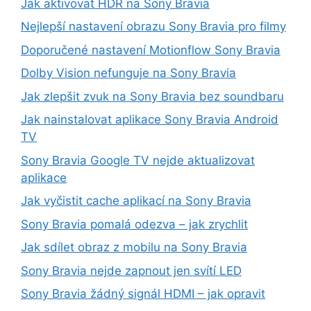
Jak aktivovat HDR na Sony Bravia
Nejlepší nastavení obrazu Sony Bravia pro filmy
Doporučené nastavení Motionflow Sony Bravia
Dolby Vision nefunguje na Sony Bravia
Jak zlepšit zvuk na Sony Bravia bez soundbaru
Jak nainstalovat aplikace Sony Bravia Android
TV
Sony Bravia Google TV nejde aktualizovat
aplikace
Jak vyčistit cache aplikací na Sony Bravia
Sony Bravia pomalá odezva – jak zrychlit
Jak sdílet obraz z mobilu na Sony Bravia
Sony Bravia nejde zapnout jen svítí LED
Sony Bravia žádný signál HDMI – jak opravit