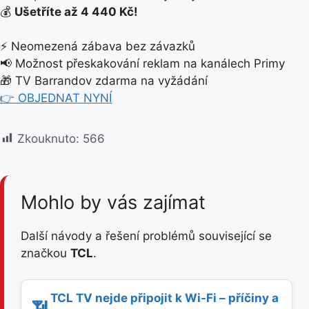
💰
Ušetříte až 4 440 Kč!
⚡ Neomezená zábava bez závazků
📢 Možnost přeskakování reklam na kanálech Primy
🎁 TV Barrandov zdarma na vyžádání
👉 OBJEDNAT NYNÍ
Zkouknuto:
566
Mohlo by vás zajímat
Další návody a řešení problémů související se
značkou
TCL
.
TCL TV nejde připojit k Wi-Fi – příčiny a
📶