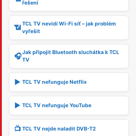
řešení
TCL TV nevidí Wi-Fi síť – jak problém
📶
vyřešit
Jak připojit Bluetooth sluchátka k TCL
🎧
TV
▶️
TCL TV nefunguje Netflix
▶️
TCL TV nefunguje YouTube
📺
TCL TV nejde naladit DVB-T2