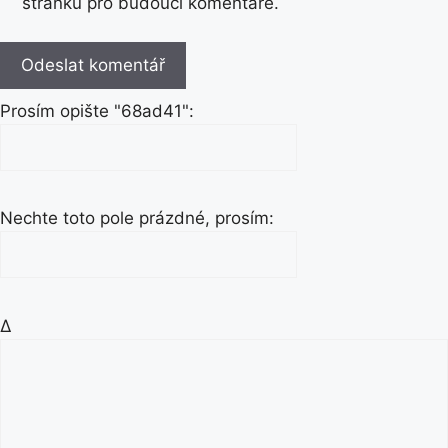
stránku pro budoucí komentáře.
Prosím opište "68ad41":
Nechte toto pole prázdné, prosím:
Δ