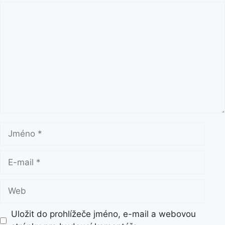
K
o
m
e
n
t
á
ř
J
m
é
E
n
-
o
m
W
a
e
i
b
Uložit do prohlížeče jméno, e-mail a webovou
l