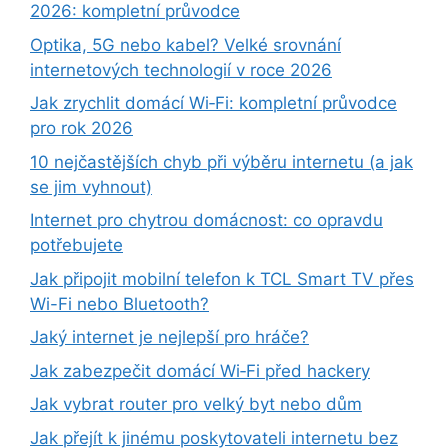
2026: kompletní průvodce
Optika, 5G nebo kabel? Velké srovnání
internetových technologií v roce 2026
Jak zrychlit domácí Wi‑Fi: kompletní průvodce
pro rok 2026
10 nejčastějších chyb při výběru internetu (a jak
se jim vyhnout)
Internet pro chytrou domácnost: co opravdu
potřebujete
Jak připojit mobilní telefon k TCL Smart TV přes
Wi-Fi nebo Bluetooth?
Jaký internet je nejlepší pro hráče?
Jak zabezpečit domácí Wi‑Fi před hackery
Jak vybrat router pro velký byt nebo dům
Jak přejít k jinému poskytovateli internetu bez