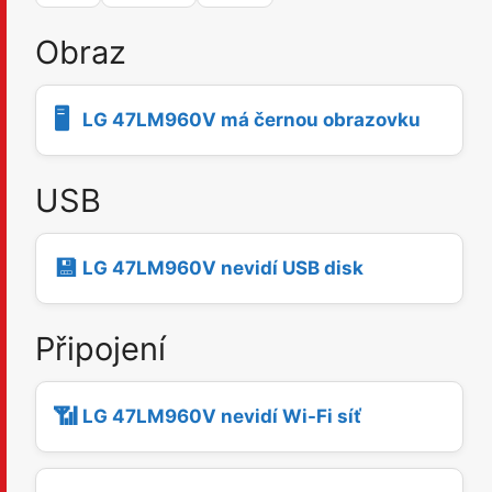
Obraz
🖥️
LG 47LM960V má černou obrazovku
USB
💾
LG 47LM960V nevidí USB disk
Připojení
📶
LG 47LM960V nevidí Wi-Fi síť