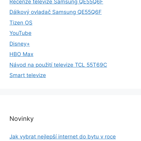
Recenze televize Samsung QE55Q6F
Dálkový ovladač Samsung QE55Q6F
Tizen OS
YouTube
Disney+
HBO Max
Návod na použití televize TCL 55T69C
Smart televize
Novinky
Jak vybrat nejlepší internet do bytu v roce