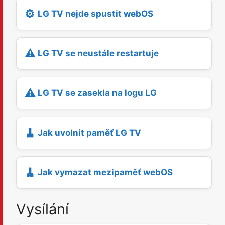
⚙️
LG TV nejde spustit webOS
⚠️
LG TV se neustále restartuje
⚠️
LG TV se zasekla na logu LG
🧹
Jak uvolnit paměť LG TV
🧹
Jak vymazat mezipaměť webOS
Vysílání