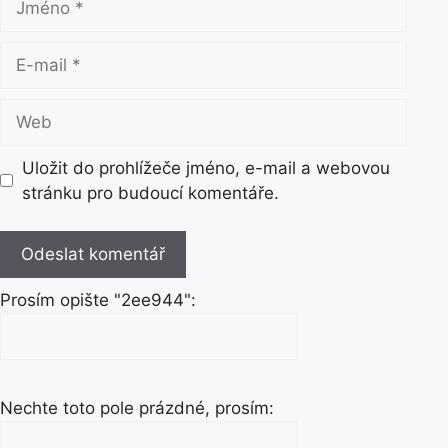
m
é
E
n
-
o
m
W
a
e
i
b
Uložit do prohlížeče jméno, e-mail a webovou
l
stránku pro budoucí komentáře.
Prosím opište "2ee944":
Nechte toto pole prázdné, prosím: