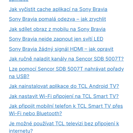
Jak vyčistit cache aplikací na Sony Bravia
Sony Bravia pomalá odezva – jak zrychlit
Jak sdílet obraz z mobilu na Sony Bravia
Sony Bravia nejde zapnout jen svítí LED
Sony Bravia žádný signál HDMI – jak opravit
Jak ručně naladit kanály na Sencor SDB 5007T?
Lze pomocí Sencor SDB 5007T nahrávat pořady
na USB?
Jak nainstalovat aplikace do TCL Android TV?
Jak nastavit Wi-Fi připojení na TCL Smart TV?
Jak připojit mobilní telefon k TCL Smart TV přes
Wi-Fi nebo Bluetooth?
Je možné používat TCL televizi bez připojení k
internetu?