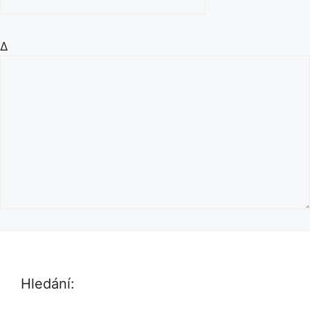
Δ
Hledání: