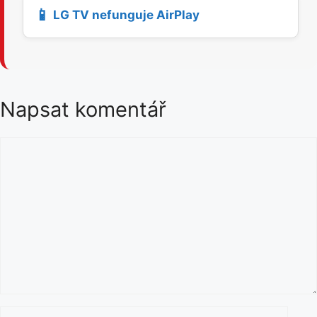
📱
LG TV nefunguje AirPlay
Napsat komentář
K
o
m
e
n
t
á
ř
J