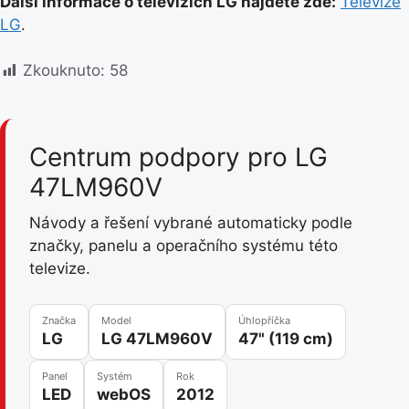
Další informace o televizích LG najdete zde:
Televize
LG
.
Zkouknuto:
58
Centrum podpory pro LG
47LM960V
Návody a řešení vybrané automaticky podle
značky, panelu a operačního systému této
televize.
Značka
Model
Úhlopříčka
LG
LG 47LM960V
47" (119 cm)
Panel
Systém
Rok
LED
webOS
2012