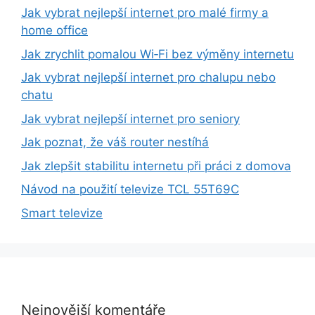
Jak vybrat nejlepší internet pro malé firmy a
home office
Jak zrychlit pomalou Wi‑Fi bez výměny internetu
Jak vybrat nejlepší internet pro chalupu nebo
chatu
Jak vybrat nejlepší internet pro seniory
Jak poznat, že váš router nestíhá
Jak zlepšit stabilitu internetu při práci z domova
Návod na použití televize TCL 55T69C
Smart televize
Nejnovější komentáře