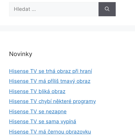
H
l
e
d
a
t
:
Novinky
Hisense TV se trhá obraz při hraní
Hisense TV má příliš tmavý obraz
Hisense TV bliká obraz
Hisense TV chybí některé programy
Hisense TV se nezapne
Hisense TV se sama vypíná
Hisense TV má černou obrazovku