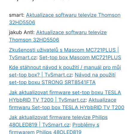
smart
:
Aktualizace softwaru televize Thomson
32HD5506
jakub Antl
:
Aktualizace softwaru televize
Thomson 32HD5506
Zkušenosti uživatelů s Mascom MC721PLUS |
TvSmart.cz
:
Set-top box Mascom MC721PLUS
Kde stáhnout návod k použití / manuál pro můj
set-top box? | TvSmart.cz
:
Návod na použití
set-top boxu STRONG SRT8541FTA
Jak aktualizovat firmware set-top boxu TESLA
HYbbRID TV T200 | TvSmart.cz
:
Aktualizace
firmwaru Set-top box TESLA HYbbRID TV T200
Jak aktualizovat firmware televize Philips
48OLED819 | TvSmart.cz
:
Problémy s
firmwarem Philips 48OLED819