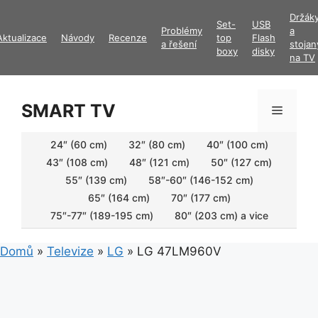
Přeskočit
Držák
Set-
USB
na
Problémy
a
Aktualizace
Návody
Recenze
top
Flash
obsah
a řešení
stojan
boxy
disky
na TV
SMART TV
Menu
24″ (60 cm)
32″ (80 cm)
40″ (100 cm)
43″ (108 cm)
48″ (121 cm)
50″ (127 cm)
55″ (139 cm)
58″-60″ (146-152 cm)
65″ (164 cm)
70″ (177 cm)
75″-77″ (189-195 cm)
80″ (203 cm) a vice
Domů
»
Televize
»
LG
»
LG 47LM960V