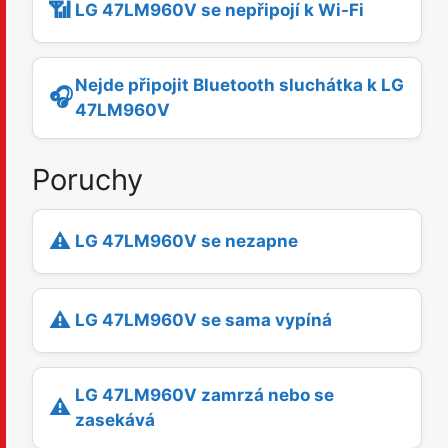
📶
LG 47LM960V se nepřipojí k Wi-Fi
Nejde připojit Bluetooth sluchátka k LG
🎧
47LM960V
Poruchy
⚠️
LG 47LM960V se nezapne
⚠️
LG 47LM960V se sama vypíná
LG 47LM960V zamrzá nebo se
⚠️
zasekává