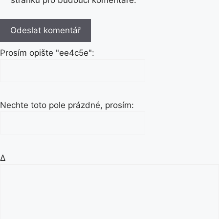
stránku pro budoucí komentáře.
Prosím opište "ee4c5e":
Nechte toto pole prázdné, prosím:
Δ