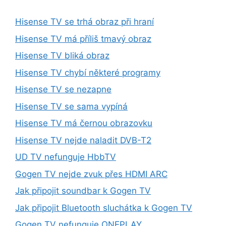
Hisense TV se trhá obraz při hraní
Hisense TV má příliš tmavý obraz
Hisense TV bliká obraz
Hisense TV chybí některé programy
Hisense TV se nezapne
Hisense TV se sama vypíná
Hisense TV má černou obrazovku
Hisense TV nejde naladit DVB-T2
UD TV nefunguje HbbTV
Gogen TV nejde zvuk přes HDMI ARC
Jak připojit soundbar k Gogen TV
Jak připojit Bluetooth sluchátka k Gogen TV
Gogen TV nefunguje ONEPLAY