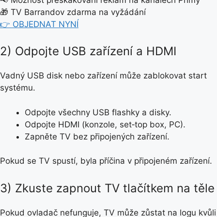
📢 Možnost přeskakování reklam na kanálech Primy
🎁 TV Barrandov zdarma na vyžádání
👉 OBJEDNAT NYNÍ
2) Odpojte USB zařízení a HDMI
Vadný USB disk nebo zařízení může zablokovat start
systému.
Odpojte všechny USB flashky a disky.
Odpojte HDMI (konzole, set‑top box, PC).
Zapněte TV bez připojených zařízení.
Pokud se TV spustí, byla příčina v připojeném zařízení.
3) Zkuste zapnout TV tlačítkem na těle
Pokud ovladač nefunguje, TV může zůstat na logu kvůli