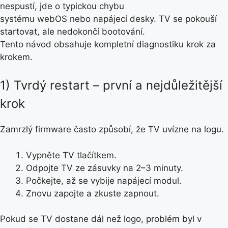
nespustí, jde o typickou chybu
systému webOS nebo napájecí desky. TV se pokouší
startovat, ale nedokončí bootování.
Tento návod obsahuje kompletní diagnostiku krok za
krokem.
1) Tvrdý restart – první a nejdůležitější
krok
Zamrzlý firmware často způsobí, že TV uvízne na logu.
Vypněte TV tlačítkem.
Odpojte TV ze zásuvky na 2–3 minuty.
Počkejte, až se vybije napájecí modul.
Znovu zapojte a zkuste zapnout.
Pokud se TV dostane dál než logo, problém byl v