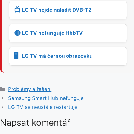
📺
LG TV nejde naladit DVB-T2
🔴
LG TV nefunguje HbbTV
🖥️
LG TV má černou obrazovku
R
Problémy a řešení
u
Samsung Smart Hub nefunguje
b
LG TV se neustále restartuje
r
i
Napsat komentář
k
y