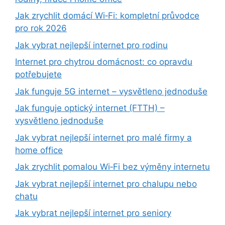
Jak zrychlit domácí Wi‑Fi: kompletní průvodce
pro rok 2026
Jak vybrat nejlepší internet pro rodinu
Internet pro chytrou domácnost: co opravdu
potřebujete
Jak funguje 5G internet – vysvětleno jednoduše
Jak funguje optický internet (FTTH) –
vysvětleno jednoduše
Jak vybrat nejlepší internet pro malé firmy a
home office
Jak zrychlit pomalou Wi‑Fi bez výměny internetu
Jak vybrat nejlepší internet pro chalupu nebo
chatu
Jak vybrat nejlepší internet pro seniory