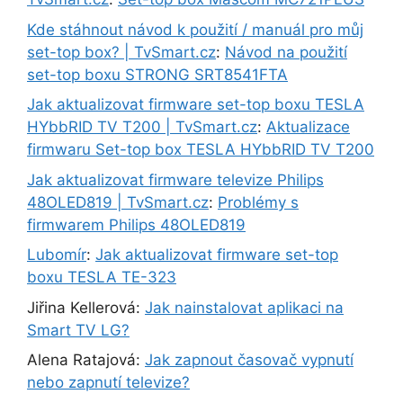
Kde stáhnout návod k použití / manuál pro můj
set-top box? | TvSmart.cz
:
Návod na použití
set-top boxu STRONG SRT8541FTA
Jak aktualizovat firmware set-top boxu TESLA
HYbbRID TV T200 | TvSmart.cz
:
Aktualizace
firmwaru Set-top box TESLA HYbbRID TV T200
Jak aktualizovat firmware televize Philips
48OLED819 | TvSmart.cz
:
Problémy s
firmwarem Philips 48OLED819
Lubomír
:
Jak aktualizovat firmware set-top
boxu TESLA TE-323
Jiřina Kellerová
:
Jak nainstalovat aplikaci na
Smart TV LG?
Alena Ratajová
:
Jak zapnout časovač vypnutí
nebo zapnutí televize?