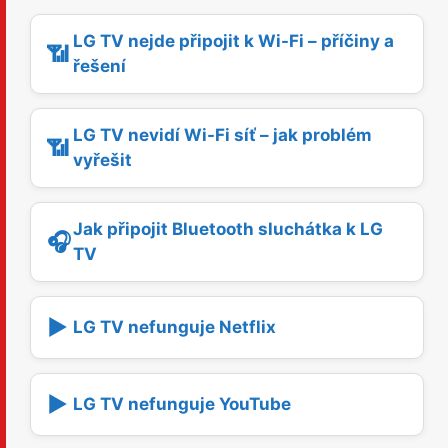
LG TV nejde připojit k Wi-Fi – příčiny a
📶
řešení
LG TV nevidí Wi-Fi síť – jak problém
📶
vyřešit
Jak připojit Bluetooth sluchátka k LG
🎧
TV
▶️
LG TV nefunguje Netflix
▶️
LG TV nefunguje YouTube