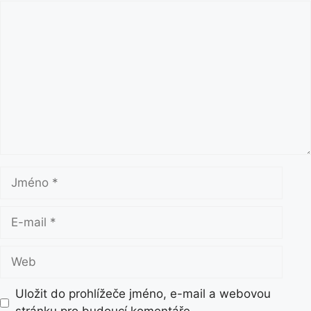
K
o
m
e
n
t
á
ř
J
m
é
E
n
-
o
m
W
a
e
i
b
Uložit do prohlížeče jméno, e-mail a webovou
l