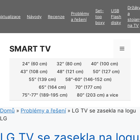
Přeskočit
Držák
Set-
USB
na
Problémy
a
Aktualizace
Návody
Recenze
top
Flash
obsah
a řešení
stojan
boxy
disky
na TV
SMART TV
Menu
24″ (60 cm)
32″ (80 cm)
40″ (100 cm)
43″ (108 cm)
48″ (121 cm)
50″ (127 cm)
55″ (139 cm)
58″-60″ (146-152 cm)
65″ (164 cm)
70″ (177 cm)
75″-77″ (189-195 cm)
80″ (203 cm) a vice
Domů
»
Problémy a řešení
»
LG TV se zasekla na logu
LG
LG TV se zasekla na logu