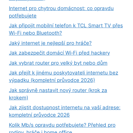
Internet pro chytrou domácnost: co opravdu
potřebujete
Jak připojit mobilní telefon k TCL Smart TV přes
Wi-Fi nebo Bluetooth?
Jaký internet je nejlepší pro hráče?
Jak zabezpečit domácí Wi‑Fi před hackery
Jak vybrat router pro velký byt nebo dům
Jak přejít k jinému poskytovateli internetu bez
výpadku (kompletní průvodce 2026)
Jak správně nastavit nový router (krok za
krokem)
Jak zjistit dostupnost internetu na vaší adrese:
kompletní průvodce 2026
Kolik Mb/s opravdu potřebujete? Přehled pro
rodiny, hráče i home office