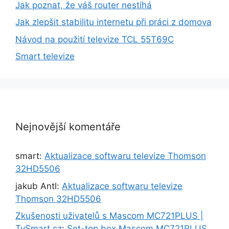
Jak poznat, že váš router nestíhá
Jak zlepšit stabilitu internetu při práci z domova
Návod na použití televize TCL 55T69C
Smart televize
Nejnovější komentáře
smart
:
Aktualizace softwaru televize Thomson
32HD5506
jakub Antl
:
Aktualizace softwaru televize
Thomson 32HD5506
Zkušenosti uživatelů s Mascom MC721PLUS |
TvSmart.cz
:
Set-top box Mascom MC721PLUS