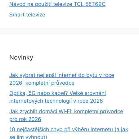
Návod na použití televize TCL 55T69C
Smart televize
Novinky
Jak vybrat nejlepší internet do bytu v roce
2026: kompletní průvodce
Optika, 5G nebo kabel? Velké srovnání
internetových technologií v roce 2026
Jak zrychlit domácí Wi‑Fi: kompletní průvodce
pro rok 2026
10 nejčastějších chyb při výběru internetu (a jak
se jim vyhnout)