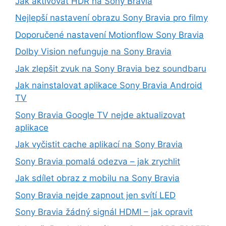
Jak aktivovat HDR na Sony Bravia
Nejlepší nastavení obrazu Sony Bravia pro filmy
Doporučené nastavení Motionflow Sony Bravia
Dolby Vision nefunguje na Sony Bravia
Jak zlepšit zvuk na Sony Bravia bez soundbaru
Jak nainstalovat aplikace Sony Bravia Android
TV
Sony Bravia Google TV nejde aktualizovat
aplikace
Jak vyčistit cache aplikací na Sony Bravia
Sony Bravia pomalá odezva – jak zrychlit
Jak sdílet obraz z mobilu na Sony Bravia
Sony Bravia nejde zapnout jen svítí LED
Sony Bravia žádný signál HDMI – jak opravit