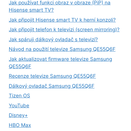
Jak používat funkci obraz v obraze (PiP) na
Hisense smart TV?
Jak připojit Hisense smart TV k herní konzoli?
Jak připojit telefon k televizi (screen mirroring)?
Jak spáruji dálkový ovladač s televizí?
Návod na použití televize Samsung QE55Q6F
Jak aktualizovat firmware televize Samsung
QE55Q6F
Recenze televize Samsung QE55Q6F
Dálkový ovladač Samsung QE55Q6F
Tizen OS
YouTube
Disney+
HBO Max