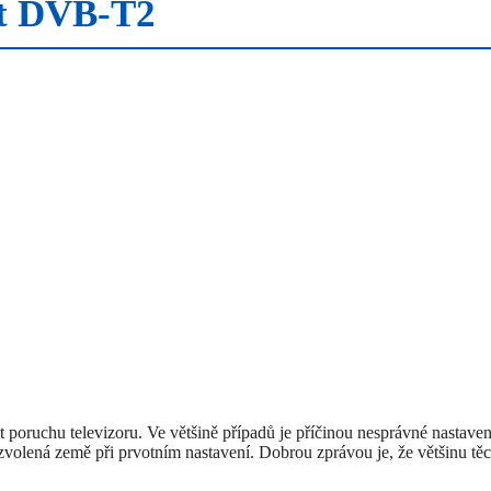
it DVB-T2
 poruchu televizoru. Ve většině případů je příčinou nesprávné nastaven
 zvolená země při prvotním nastavení. Dobrou zprávou je, že většinu tě