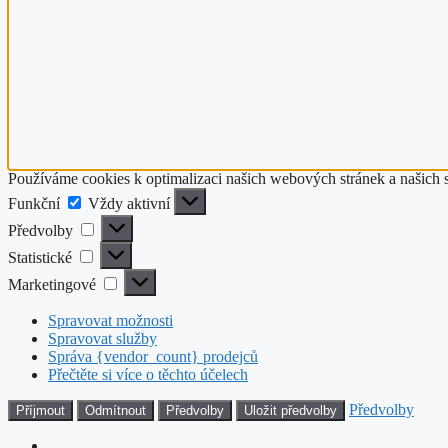
Používáme cookies k optimalizaci našich webových stránek a našich 
Funkční
Funkční
Vždy aktivní
Předvolby
Předvolby
Statistické
Statistické
Marketingové
Marketingové
Spravovat možnosti
Spravovat služby
Správa {vendor_count} prodejců
Přečtěte si více o těchto účelech
Předvolby
Příjmout
Odmítnout
Předvolby
Uložit předvolby