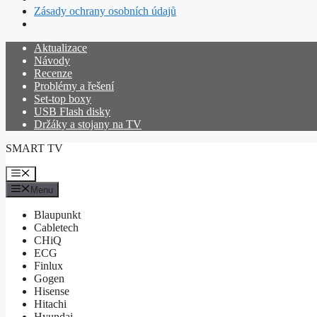
Zásady ochrany osobních údajů
Přeskočit
Aktualizace
na
Návody
obsah
Recenze
Problémy a řešení
Set-top boxy
USB Flash disky
Držáky a stojany na TV
SMART TV
Menu
Menu
Blaupunkt
Cabletech
CHiQ
ECG
Finlux
Gogen
Hisense
Hitachi
Hyundai