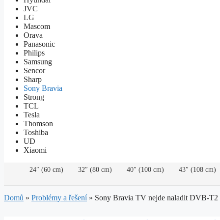
JVC
LG
Mascom
Orava
Panasonic
Philips
Samsung
Sencor
Sharp
Sony Bravia
Strong
TCL
Tesla
Thomson
Toshiba
UD
Xiaomi
24″ (60 cm)
32″ (80 cm)
40″ (100 cm)
43″ (108 cm)
Domů
»
Problémy a řešení
»
Sony Bravia TV nejde naladit DVB-T2