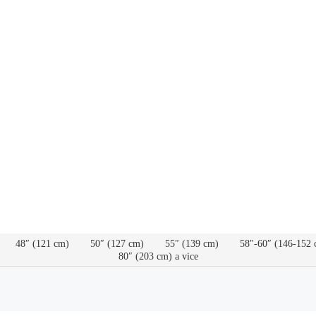
48″ (121 cm)
50″ (127 cm)
55″ (139 cm)
58″-60″ (146-152 
80″ (203 cm) a vice