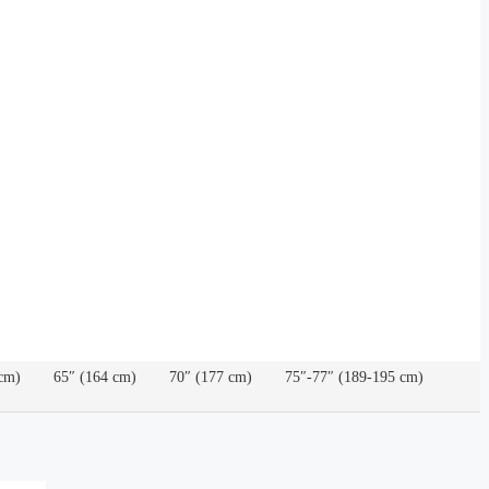
cm)
65″ (164 cm)
70″ (177 cm)
75″-77″ (189-195 cm)