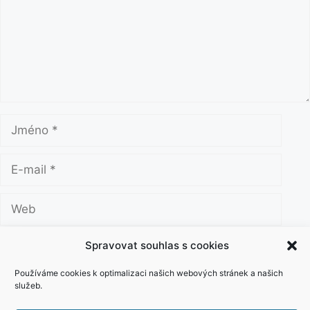
e
n
t
á
ř
J
m
é
E
n
-
o
m
W
a
e
i
b
Uložit do prohlížeče jméno, e-mail a webovou
Spravovat souhlas s cookies
l
stránku pro budoucí komentáře.
Používáme cookies k optimalizaci našich webových stránek a našich
služeb.