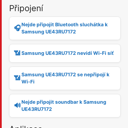
Připojení
Nejde připojit Bluetooth sluchátka k
🎧
Samsung UE43RU7172
📶
Samsung UE43RU7172 nevidí Wi-Fi síť
Samsung UE43RU7172 se nepřipojí k
📶
Wi-Fi
Nejde připojit soundbar k Samsung
🔊
UE43RU7172