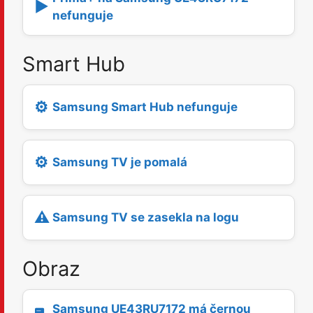
▶️
nefunguje
Smart Hub
⚙️
Samsung Smart Hub nefunguje
⚙️
Samsung TV je pomalá
⚠️
Samsung TV se zasekla na logu
Obraz
Samsung UE43RU7172 má černou