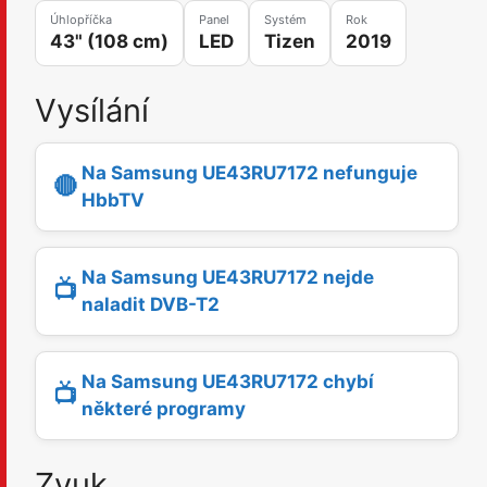
Úhlopříčka
Panel
Systém
Rok
43" (108 cm)
LED
Tizen
2019
Vysílání
Na Samsung UE43RU7172 nefunguje
🔴
HbbTV
Na Samsung UE43RU7172 nejde
📺
naladit DVB-T2
Na Samsung UE43RU7172 chybí
📺
některé programy
Zvuk