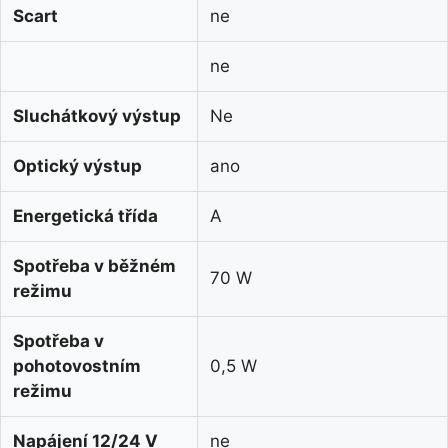
Scart
ne
ne
Sluchátkový výstup
Ne
Optický výstup
ano
Energetická třída
A
Spotřeba v běžném
70 W
režimu
Spotřeba v
pohotovostním
0,5 W
režimu
Napájení 12/24 V
ne