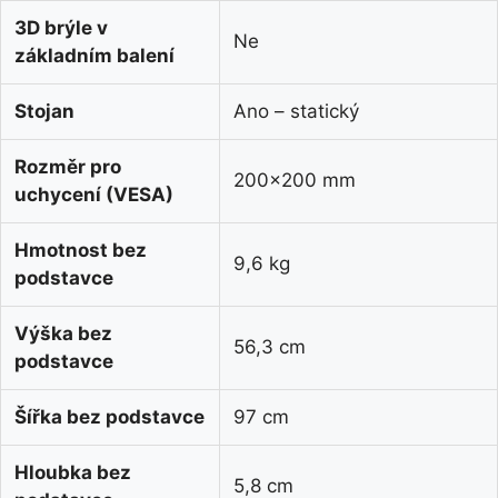
3D brýle v
Ne
základním balení
Stojan
Ano – statický
Rozměr pro
200×200 mm
uchycení (VESA)
Hmotnost bez
9,6 kg
podstavce
Výška bez
56,3 cm
podstavce
Šířka bez podstavce
97 cm
Hloubka bez
5,8 cm