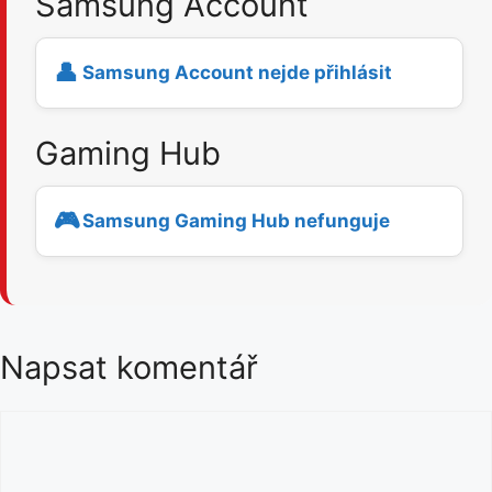
Samsung Account
👤
Samsung Account nejde přihlásit
Gaming Hub
🎮
Samsung Gaming Hub nefunguje
Napsat komentář
K
o
m