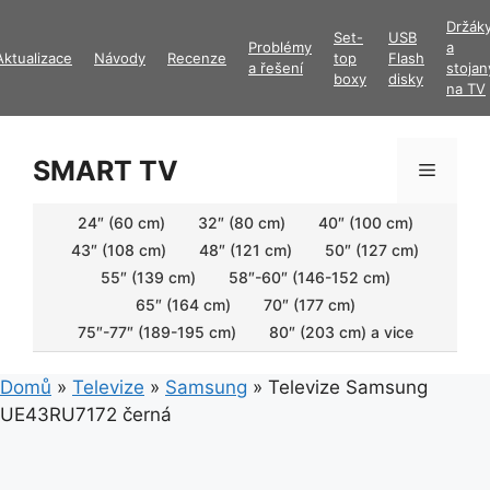
Přeskočit
Držák
Set-
USB
na
Problémy
a
Aktualizace
Návody
Recenze
top
Flash
obsah
a řešení
stojan
boxy
disky
na TV
SMART TV
Menu
24″ (60 cm)
32″ (80 cm)
40″ (100 cm)
43″ (108 cm)
48″ (121 cm)
50″ (127 cm)
55″ (139 cm)
58″-60″ (146-152 cm)
65″ (164 cm)
70″ (177 cm)
75″-77″ (189-195 cm)
80″ (203 cm) a vice
Domů
»
Televize
»
Samsung
»
Televize Samsung
UE43RU7172 černá