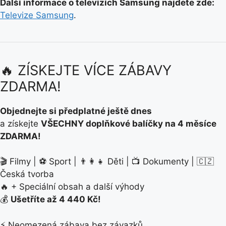
Další informace o televizích Samsung najdete zde:
Televize Samsung
.
🔥 ZÍSKEJTE VÍCE ZÁBAVY
ZDARMA!
Objednejte si předplatné ještě dnes
a získejte
VŠECHNY doplňkové balíčky na 4 měsíce
ZDARMA!
🎬 Filmy | ⚽ Sport | 👨‍👩‍👧 Děti | 📺 Dokumenty | 🇨🇿
Česká tvorba
🔥 + Speciální obsah a další výhody
💰
Ušetříte až 4 440 Kč!
⚡ Neomezená zábava bez závazků