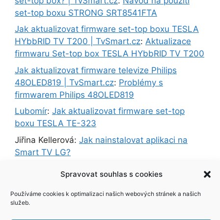
set-top box? | TvSmart.cz
:
Návod na použití
set-top boxu STRONG SRT8541FTA
Jak aktualizovat firmware set-top boxu TESLA
HYbbRID TV T200 | TvSmart.cz
:
Aktualizace
firmwaru Set-top box TESLA HYbbRID TV T200
Jak aktualizovat firmware televize Philips
48OLED819 | TvSmart.cz
:
Problémy s
firmwarem Philips 48OLED819
Lubomír
:
Jak aktualizovat firmware set-top
boxu TESLA TE-323
Jiřina Kellerová
:
Jak nainstalovat aplikaci na
Smart TV LG?
Alena Ratajová
:
Jak zapnout časovač vypnutí
Spravovat souhlas s cookies
nebo zapnutí televize?
Používáme cookies k optimalizaci našich webových stránek a našich
Michal
:
Jak aktualizovat software v televizi
služeb.
Orava