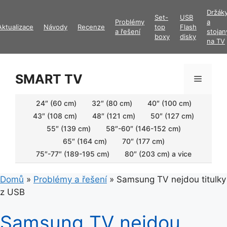
Přeskočit
Držák
Set-
USB
na
Problémy
a
Aktualizace
Návody
Recenze
top
Flash
obsah
a řešení
stojan
boxy
disky
na TV
SMART TV
Menu
24″ (60 cm)
32″ (80 cm)
40″ (100 cm)
43″ (108 cm)
48″ (121 cm)
50″ (127 cm)
55″ (139 cm)
58″-60″ (146-152 cm)
65″ (164 cm)
70″ (177 cm)
75″-77″ (189-195 cm)
80″ (203 cm) a vice
Domů
»
Problémy a řešení
»
Samsung TV nejdou titulky
z USB
Samsung TV nejdou