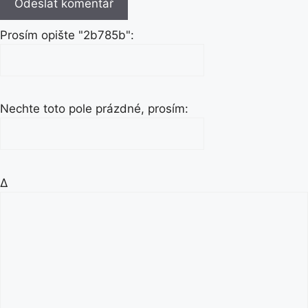
Prosím opište "2b785b":
Nechte toto pole prázdné, prosím:
Δ