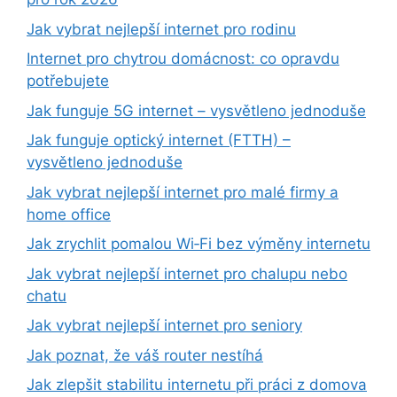
Jak vybrat nejlepší internet pro rodinu
Internet pro chytrou domácnost: co opravdu
potřebujete
Jak funguje 5G internet – vysvětleno jednoduše
Jak funguje optický internet (FTTH) –
vysvětleno jednoduše
Jak vybrat nejlepší internet pro malé firmy a
home office
Jak zrychlit pomalou Wi‑Fi bez výměny internetu
Jak vybrat nejlepší internet pro chalupu nebo
chatu
Jak vybrat nejlepší internet pro seniory
Jak poznat, že váš router nestíhá
Jak zlepšit stabilitu internetu při práci z domova