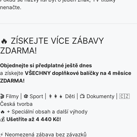
nenačte.
🔥 ZÍSKEJTE VÍCE ZÁBAVY
ZDARMA!
Objednejte si předplatné ještě dnes
a získejte
VŠECHNY doplňkové balíčky na 4 měsíce
ZDARMA!
🎬 Filmy | ⚽ Sport | 👨‍👩‍👧 Děti | 📺 Dokumenty | 🇨🇿
Česká tvorba
🔥 + Speciální obsah a další výhody
💰
Ušetříte až 4 440 Kč!
⚡ Neomezená zábava bez závazků