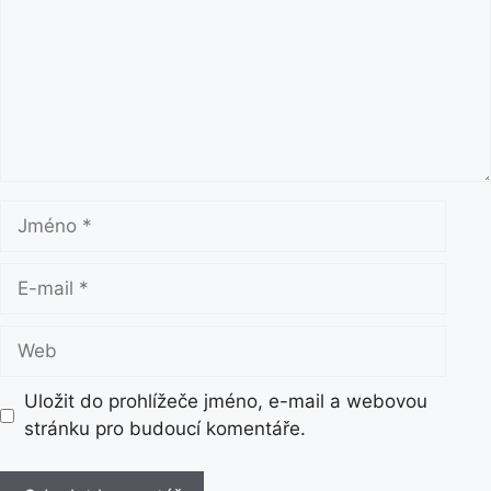
m
e
n
t
á
ř
J
m
é
E
n
-
o
m
W
a
e
i
b
Uložit do prohlížeče jméno, e-mail a webovou
l
stránku pro budoucí komentáře.