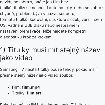
nevidí, nezobrazí, načte jen film bez
titulků, titulky se nespustí automaticky, nebo se zobrazí
chybně, problém bývá v názvu souboru,
formátu titulků, kódování, struktuře složek, verzi Tizen
OS, vadném USB disku nebo nesprávném
nastavení přehrávače. Níže najdete kompletní
diagnostiku krok za krokem.
1) Titulky musí mít stejný název
jako video
Samsung TV načítá titulky pouze tehdy, pokud mají
přesně stejný název jako video soubor.
Film:
film.mp4
Titulky:
film.srt
Pokud se názvy liší byť o jeden znak, TV titulky