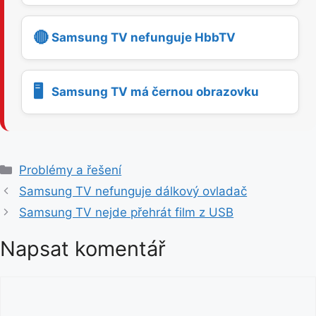
🔴
Samsung TV nefunguje HbbTV
🖥️
Samsung TV má černou obrazovku
R
Problémy a řešení
u
Samsung TV nefunguje dálkový ovladač
b
Samsung TV nejde přehrát film z USB
r
i
Napsat komentář
k
y
K
o