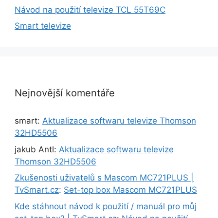
Návod na použití televize TCL 55T69C
Smart televize
Nejnovější komentáře
smart
:
Aktualizace softwaru televize Thomson
32HD5506
jakub Antl
:
Aktualizace softwaru televize
Thomson 32HD5506
Zkušenosti uživatelů s Mascom MC721PLUS |
TvSmart.cz
:
Set-top box Mascom MC721PLUS
Kde stáhnout návod k použití / manuál pro můj