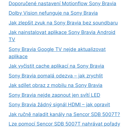
Doporučené nastavení Motionflow Sony Bravia
Dolby Vision nefunguje na Sony Bravia
Jak zlepšit zvuk na Sony Bravia bez soundbaru
Jak nainstalovat aplikace Sony Bravia Android
TV
Sony Bravia Google TV nejde aktualizovat
aplikace
Jak vyčistit cache aplikací na Sony Bravia
Sony Bravia pomalá odezva – jak zrychlit
Jak sdílet obraz z mobilu na Sony Bravia
Sony Bravia nejde zapnout jen svítí LED
Sony Bravia žádný signál HDMI – jak opravit
Jak ručně naladit kanály na Sencor SDB 5007T?
Lze pomocí Sencor SDB 5007T nahrávat pořady