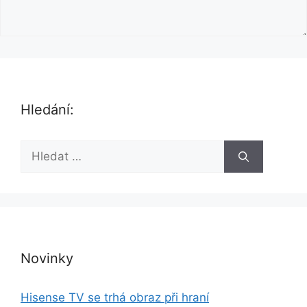
Hledání:
H
l
e
d
a
t
:
Novinky
Hisense TV se trhá obraz při hraní