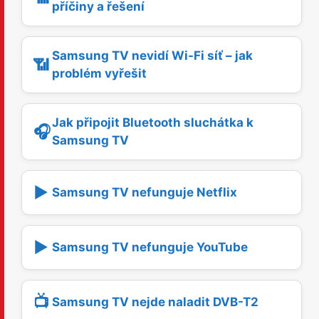
příčiny a řešení
Samsung TV nevidí Wi-Fi síť – jak
📶
problém vyřešit
Jak připojit Bluetooth sluchátka k
🎧
Samsung TV
▶️
Samsung TV nefunguje Netflix
▶️
Samsung TV nefunguje YouTube
📺
Samsung TV nejde naladit DVB-T2