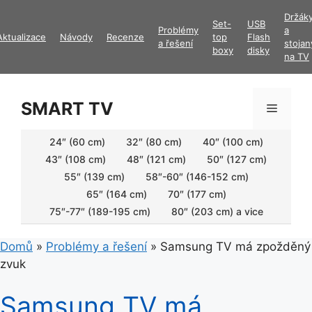
Přeskočit
Držák
Set-
USB
na
Problémy
a
Aktualizace
Návody
Recenze
top
Flash
obsah
a řešení
stojan
boxy
disky
na TV
SMART TV
Menu
24″ (60 cm)
32″ (80 cm)
40″ (100 cm)
43″ (108 cm)
48″ (121 cm)
50″ (127 cm)
55″ (139 cm)
58″-60″ (146-152 cm)
65″ (164 cm)
70″ (177 cm)
75″-77″ (189-195 cm)
80″ (203 cm) a vice
Domů
»
Problémy a řešení
»
Samsung TV má zpožděný
zvuk
Samsung TV má