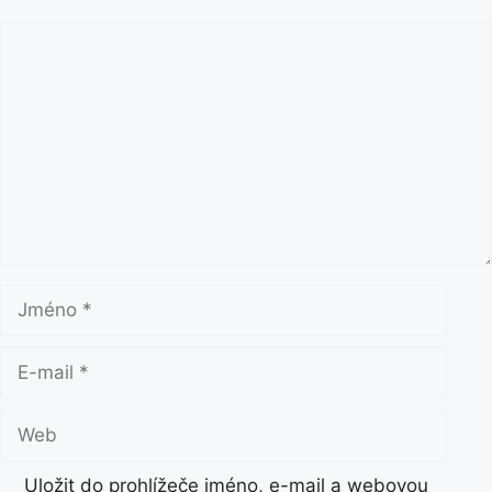
y
K
o
m
e
n
t
á
ř
J
m
é
E
n
-
o
m
W
a
e
i
b
Uložit do prohlížeče jméno, e-mail a webovou