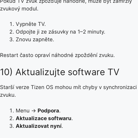
Pokud TV zvuk zpožďuje náhodně, může být zamrzlý
zvukový modul.
Vypněte TV.
Odpojte ji ze zásuvky na 1–2 minuty.
Znovu zapněte.
Restart často opraví náhodné zpoždění zvuku.
10) Aktualizujte software TV
Starší verze Tizen OS mohou mít chyby v synchronizaci
zvuku.
Menu →
Podpora
.
Aktualizace softwaru
.
Aktualizovat nyní
.