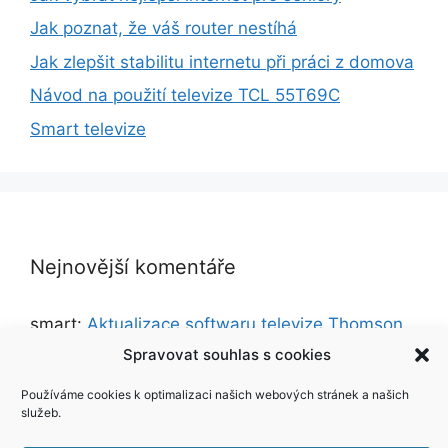
Jak poznat, že váš router nestíhá
Jak zlepšit stabilitu internetu při práci z domova
Návod na použití televize TCL 55T69C
Smart televize
Nejnovější komentáře
smart
:
Aktualizace softwaru televize Thomson
32HD5506
Spravovat souhlas s cookies
jakub Antl
:
Aktualizace softwaru televize
Používáme cookies k optimalizaci našich webových stránek a našich
Thomson 32HD5506
služeb.
Zkušenosti uživatelů s Mascom MC721PLUS |