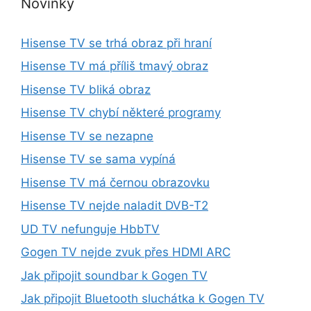
Novinky
Hisense TV se trhá obraz při hraní
Hisense TV má příliš tmavý obraz
Hisense TV bliká obraz
Hisense TV chybí některé programy
Hisense TV se nezapne
Hisense TV se sama vypíná
Hisense TV má černou obrazovku
Hisense TV nejde naladit DVB-T2
UD TV nefunguje HbbTV
Gogen TV nejde zvuk přes HDMI ARC
Jak připojit soundbar k Gogen TV
Jak připojit Bluetooth sluchátka k Gogen TV