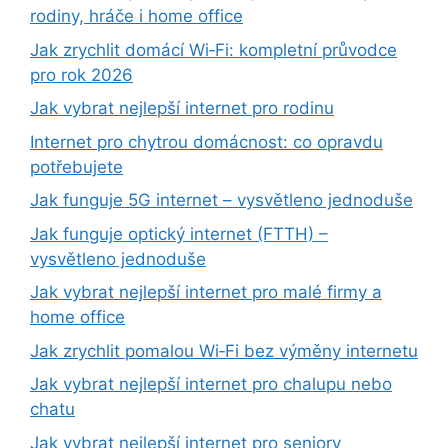
rodiny, hráče i home office
Jak zrychlit domácí Wi‑Fi: kompletní průvodce
pro rok 2026
Jak vybrat nejlepší internet pro rodinu
Internet pro chytrou domácnost: co opravdu
potřebujete
Jak funguje 5G internet – vysvětleno jednoduše
Jak funguje optický internet (FTTH) –
vysvětleno jednoduše
Jak vybrat nejlepší internet pro malé firmy a
home office
Jak zrychlit pomalou Wi‑Fi bez výměny internetu
Jak vybrat nejlepší internet pro chalupu nebo
chatu
Jak vybrat nejlepší internet pro seniory