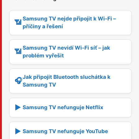
Samsung TV nejde připojit k Wi-Fi –
📶
příčiny a řešení
Samsung TV nevidí Wi-Fi síť – jak
📶
problém vyřešit
Jak připojit Bluetooth sluchátka k
🎧
Samsung TV
▶️
Samsung TV nefunguje Netflix
▶️
Samsung TV nefunguje YouTube