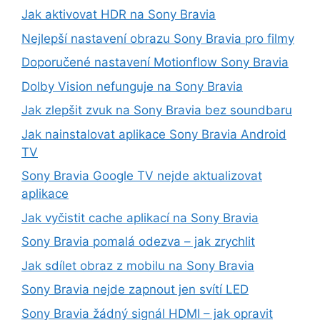
Jak aktivovat HDR na Sony Bravia
Nejlepší nastavení obrazu Sony Bravia pro filmy
Doporučené nastavení Motionflow Sony Bravia
Dolby Vision nefunguje na Sony Bravia
Jak zlepšit zvuk na Sony Bravia bez soundbaru
Jak nainstalovat aplikace Sony Bravia Android
TV
Sony Bravia Google TV nejde aktualizovat
aplikace
Jak vyčistit cache aplikací na Sony Bravia
Sony Bravia pomalá odezva – jak zrychlit
Jak sdílet obraz z mobilu na Sony Bravia
Sony Bravia nejde zapnout jen svítí LED
Sony Bravia žádný signál HDMI – jak opravit