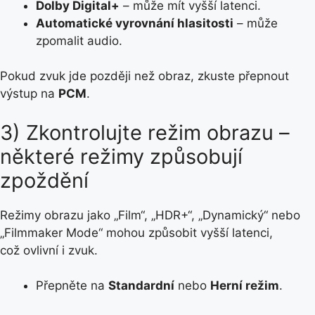
Dolby Digital+
– může mít vyšší latenci.
Automatické vyrovnání hlasitosti
– může
zpomalit audio.
Pokud zvuk jde později než obraz, zkuste přepnout
výstup na
PCM
.
3) Zkontrolujte režim obrazu –
některé režimy způsobují
zpoždění
Režimy obrazu jako „Film“, „HDR+“, „Dynamický“ nebo
„Filmmaker Mode“ mohou způsobit vyšší latenci,
což ovlivní i zvuk.
Přepněte na
Standardní
nebo
Herní režim
.