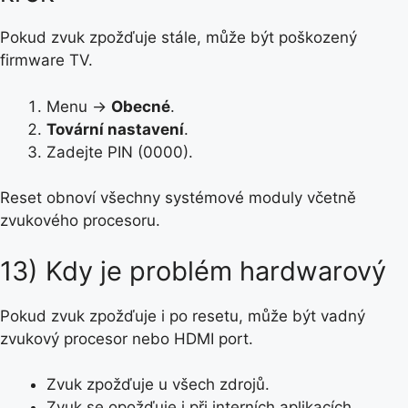
Pokud zvuk zpožďuje stále, může být poškozený
firmware TV.
Menu →
Obecné
.
Tovární nastavení
.
Zadejte PIN (0000).
Reset obnoví všechny systémové moduly včetně
zvukového procesoru.
13) Kdy je problém hardwarový
Pokud zvuk zpožďuje i po resetu, může být vadný
zvukový procesor nebo HDMI port.
Zvuk zpožďuje u všech zdrojů.
Zvuk se opožďuje i při interních aplikacích.