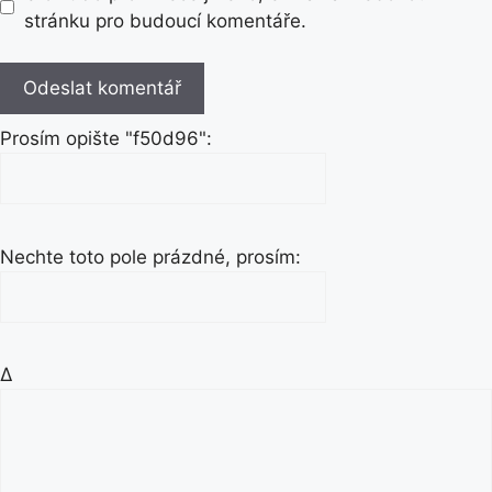
l
stránku pro budoucí komentáře.
Prosím opište "f50d96":
Nechte toto pole prázdné, prosím:
Δ