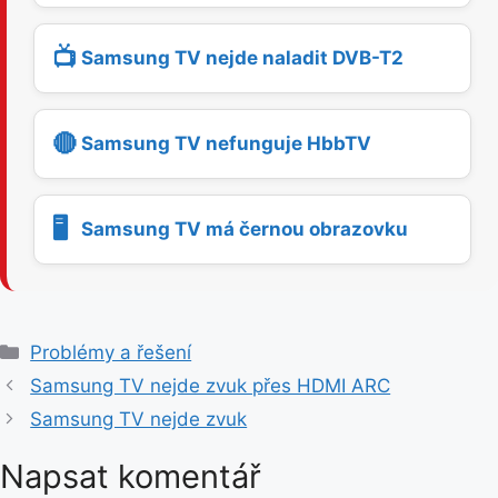
📺
Samsung TV nejde naladit DVB-T2
🔴
Samsung TV nefunguje HbbTV
🖥️
Samsung TV má černou obrazovku
R
Problémy a řešení
u
Samsung TV nejde zvuk přes HDMI ARC
b
Samsung TV nejde zvuk
r
i
Napsat komentář
k