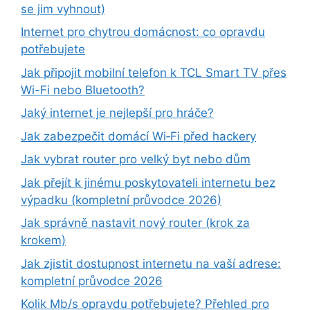
se jim vyhnout)
Internet pro chytrou domácnost: co opravdu
potřebujete
Jak připojit mobilní telefon k TCL Smart TV přes
Wi-Fi nebo Bluetooth?
Jaký internet je nejlepší pro hráče?
Jak zabezpečit domácí Wi‑Fi před hackery
Jak vybrat router pro velký byt nebo dům
Jak přejít k jinému poskytovateli internetu bez
výpadku (kompletní průvodce 2026)
Jak správně nastavit nový router (krok za
krokem)
Jak zjistit dostupnost internetu na vaší adrese:
kompletní průvodce 2026
Kolik Mb/s opravdu potřebujete? Přehled pro