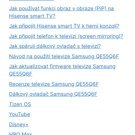
Jak používat funkci obraz v obraze (PiP) na
Hisense smart TV?
Jak připojit Hisense smart TV k herní konzoli?
Jak připojit telefon k televizi (screen mirroring)?
Jak spáruji dálkový ovladač s televizí?
Návod na použití televize Samsung QE55Q6F
Jak aktualizovat firmware televize Samsung
QE55Q6F
Recenze televize Samsung QE55Q6F
Dálkový ovladač Samsung QE55Q6F
Tizen OS
YouTube
Disney+
HBO Max