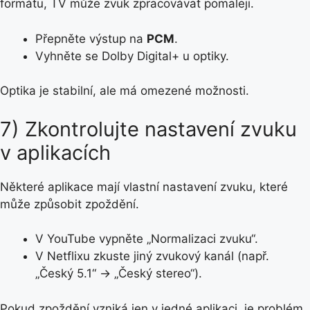
formátu, TV může zvuk zpracovávat pomaleji.
Přepněte výstup na
PCM
.
Vyhněte se Dolby Digital+ u optiky.
Optika je stabilní, ale má omezené možnosti.
7) Zkontrolujte nastavení zvuku
v aplikacích
Některé aplikace mají vlastní nastavení zvuku, které
může způsobit zpoždění.
V YouTube vypněte „Normalizaci zvuku“.
V Netflixu zkuste jiný zvukový kanál (např.
„Český 5.1“ → „Český stereo“).
Pokud zpoždění vzniká jen v jedné aplikaci, je problém