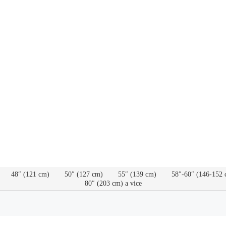
48″ (121 cm)
50″ (127 cm)
55″ (139 cm)
58″-60″ (146-152 
80″ (203 cm) a vice