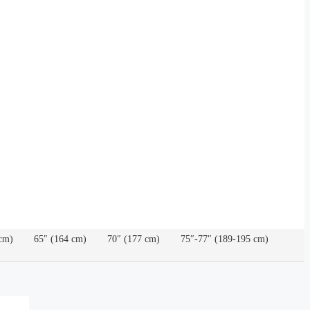
cm)
65″ (164 cm)
70″ (177 cm)
75″-77″ (189-195 cm)