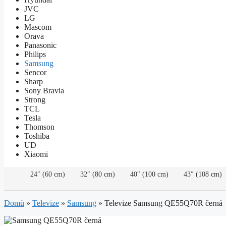
JVC
LG
Mascom
Orava
Panasonic
Philips
Samsung
Sencor
Sharp
Sony Bravia
Strong
TCL
Tesla
Thomson
Toshiba
UD
Xiaomi
24″ (60 cm)
32″ (80 cm)
40″ (100 cm)
43″ (108 cm)
Domů
»
Televize
»
Samsung
»
Televize Samsung QE55Q70R černá