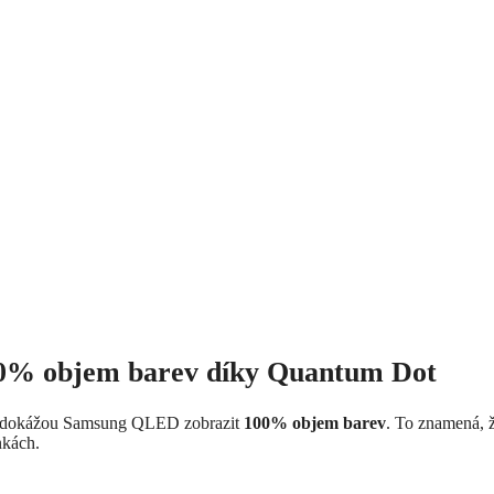
00% objem barev díky Quantum Dot
t dokážou Samsung QLED zobrazit
100% objem barev
. To znamená, 
nkách.