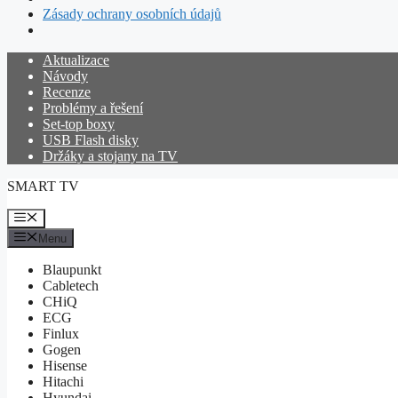
Zásady ochrany osobních údajů
Přeskočit
Aktualizace
na
Návody
obsah
Recenze
Problémy a řešení
Set-top boxy
USB Flash disky
Držáky a stojany na TV
SMART TV
Menu
Menu
Blaupunkt
Cabletech
CHiQ
ECG
Finlux
Gogen
Hisense
Hitachi
Hyundai