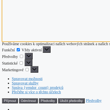
Používáme cookies k optimalizaci našich webových stránek a našich 
Funkční
Funkční
Vždy aktivní
Předvolby
Předvolby
Statistické
Statistické
Marketingové
Marketingové
Spravovat možnosti
Spravovat služby
Správa {vendor_count} prodejců
Přečtěte si více o těchto účelech
Předvolby
Příjmout
Odmítnout
Předvolby
Uložit předvolby