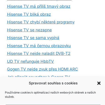
Hisense TV má příliš tmavý obraz
Hisense TV bliká obraz
Hisense TV chybí některé programy
Hisense TV se nezapne
Hisense TV se sama vypíná
Hisense TV má černou obrazovku
Hisense TV nejde naladit DVB-T2
UD TV nefunguje HbbTV
Gogen TV nejde zvuk přes HDMI ARC
Jak připojit soundbar k Gogen TV
Spravovat souhlas s cookies
Jak připojit Bluetooth sluchátka k Gogen TV
Gogen TV nefunguje ONEPLAY
Používáme cookies k optimalizaci našich webových stránek a našich
služeb.
Gogen TV nefunguje Prima+