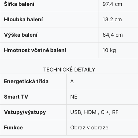
Šířka balení
97,4 cm
Hloubka balení
13,2 cm
Výška balení
64,4 cm
Hmotnost včetně balení
10 kg
TECHNICKÉ DETAILY
Energetická třída
A
Smart TV
NE
Vstupy/výstupy
USB, HDMI, CI+, RF
Funkce
Obraz v obraze