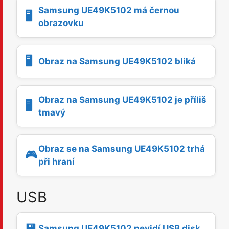
Samsung UE49K5102 má černou
🖥️
obrazovku
🖥️
Obraz na Samsung UE49K5102 bliká
Obraz na Samsung UE49K5102 je příliš
🖥️
tmavý
Obraz se na Samsung UE49K5102 trhá
🎮
při hraní
USB
💾
Samsung UE49K5102 nevidí USB disk