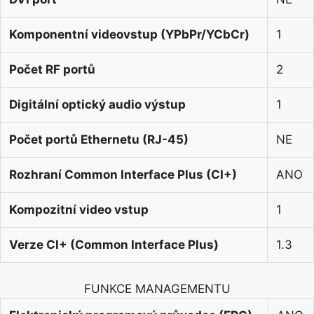
Komponentní videovstup (YPbPr/YCbCr)
1
Počet RF portů
2
Digitální optický audio výstup
1
Počet portů Ethernetu (RJ-45)
NE
Rozhraní Common Interface Plus (CI+)
ANO
Kompozitní video vstup
1
Verze CI+ (Common Interface Plus)
1.3
FUNKCE MANAGEMENTU