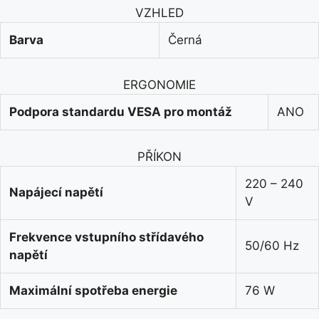
VZHLED
Barva
Černá
ERGONOMIE
Podpora standardu VESA pro montáž
ANO
PŘÍKON
220 – 240
Napájecí napětí
V
Frekvence vstupního střídavého
50/60 Hz
napětí
Maximální spotřeba energie
76 W