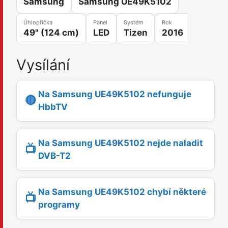
Samsung
Samsung UE49K5102
Úhlopříčka
Panel
Systém
Rok
49" (124 cm)
LED
Tizen
2016
Vysílání
Na Samsung UE49K5102 nefunguje
🔴
HbbTV
Na Samsung UE49K5102 nejde naladit
📺
DVB-T2
Na Samsung UE49K5102 chybí některé
📺
programy