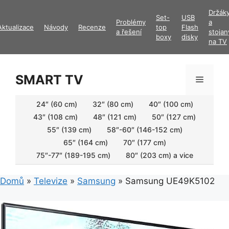
Přeskočit
Držák
Set-
USB
na
Problémy
a
Aktualizace
Návody
Recenze
top
Flash
obsah
a řešení
stojan
boxy
disky
na TV
SMART TV
Menu
24″ (60 cm)
32″ (80 cm)
40″ (100 cm)
43″ (108 cm)
48″ (121 cm)
50″ (127 cm)
55″ (139 cm)
58″-60″ (146-152 cm)
65″ (164 cm)
70″ (177 cm)
75″-77″ (189-195 cm)
80″ (203 cm) a vice
Domů
»
Televize
»
Samsung
»
Samsung UE49K5102