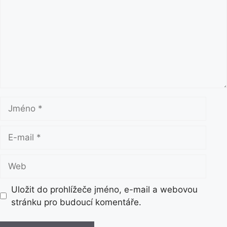
m
e
n
t
á
ř
J
m
é
E
n
-
o
m
W
a
e
i
b
Uložit do prohlížeče jméno, e-mail a webovou
l
stránku pro budoucí komentáře.