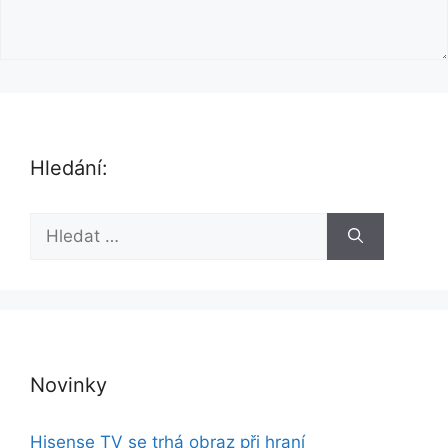
Hledání:
H
l
e
d
a
t
:
Novinky
Hisense TV se trhá obraz při hraní