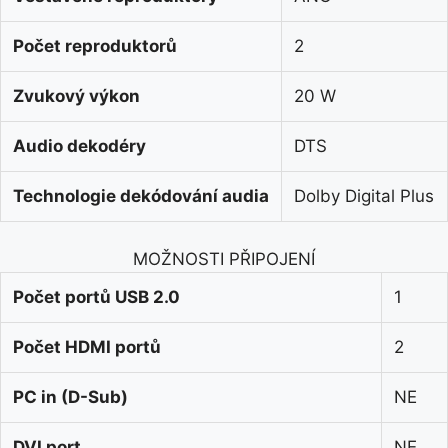
Počet reproduktorů
2
Zvukový výkon
20 W
Audio dekodéry
DTS
Technologie dekódování audia
Dolby Digital Plus
MOŽNOSTI PŘIPOJENÍ
Počet portů USB 2.0
1
Počet HDMI portů
2
PC in (D-Sub)
NE
DVI port
NE