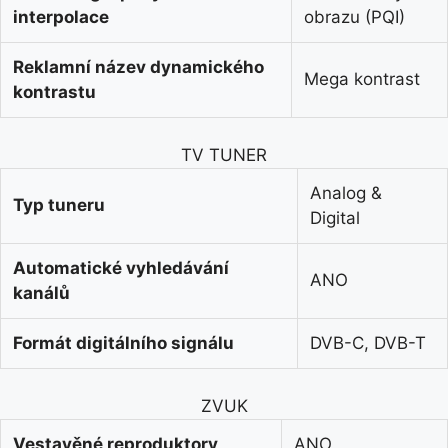
interpolace
obrazu (PQI)
Reklamní název dynamického
Mega kontrast
kontrastu
TV TUNER
Analog &
Typ tuneru
Digital
Automatické vyhledávání
ANO
kanálů
Formát digitálního signálu
DVB-C, DVB-T
ZVUK
Vestavěné reproduktory
ANO