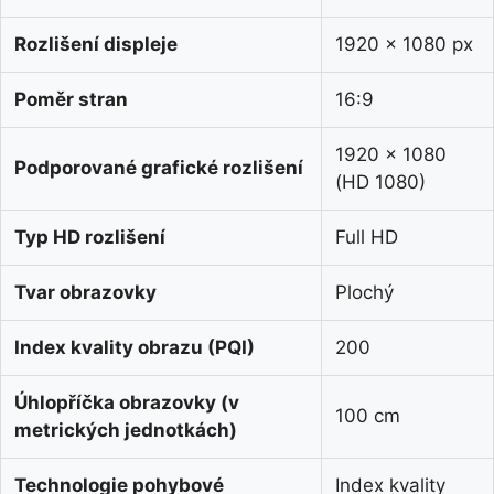
Rozlišení displeje
1920 x 1080 px
Poměr stran
16:9
1920 x 1080
Podporované grafické rozlišení
(HD 1080)
Typ HD rozlišení
Full HD
Tvar obrazovky
Plochý
Index kvality obrazu (PQI)
200
Úhlopříčka obrazovky (v
100 cm
metrických jednotkách)
Technologie pohybové
Index kvality