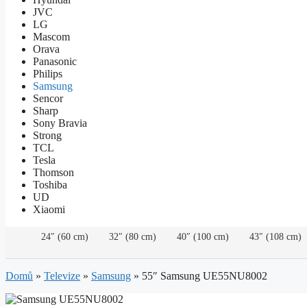
JVC
LG
Mascom
Orava
Panasonic
Philips
Samsung
Sencor
Sharp
Sony Bravia
Strong
TCL
Tesla
Thomson
Toshiba
UD
Xiaomi
24″ (60 cm)
32″ (80 cm)
40″ (100 cm)
43″ (108 cm)
Domů
»
Televize
»
Samsung
»
55″ Samsung UE55NU8002