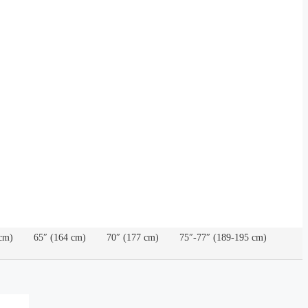
cm)
65″ (164 cm)
70″ (177 cm)
75″-77″ (189-195 cm)