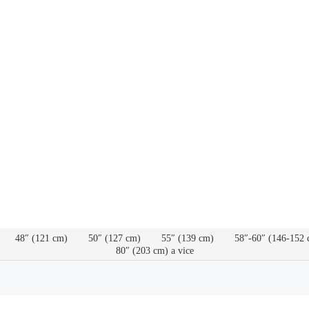
48″ (121 cm)
50″ (127 cm)
55″ (139 cm)
58″-60″ (146-152 
80″ (203 cm) a vice