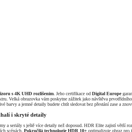
vizoru s 4K UHD rozlišením
. Jeho certifikace od
Digital Europe
garan
tru. Velká obrazovka vám poskytne zážitek jako návštěva prvotřídního
é barvy a jemné detaily budete chtít sledovat bez přestání zase a znov
alí i skryté detaily
my a seriály s ještě více detaily než doposud. HDR Elite zajistí větší ro
ších scénách.
Pokročilá technologie HDR 10+
optimalizuje obraz pro j