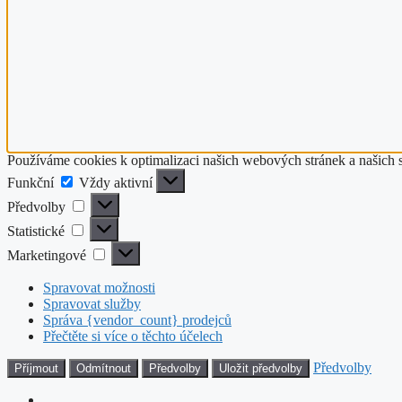
Používáme cookies k optimalizaci našich webových stránek a našich 
Funkční
Funkční
Vždy aktivní
Předvolby
Předvolby
Statistické
Statistické
Marketingové
Marketingové
Spravovat možnosti
Spravovat služby
Správa {vendor_count} prodejců
Přečtěte si více o těchto účelech
Předvolby
Příjmout
Odmítnout
Předvolby
Uložit předvolby