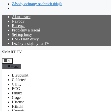
Zásady ochrany osobních údajů
Přeskočit
Aktualizace
na
Návody
obsah
Recenze
Problémy a řešení
Set-top boxy
USB Flash disky
Držáky a stojany na TV
SMART TV
Menu
Menu
Blaupunkt
Cabletech
CHiQ
ECG
Finlux
Gogen
Hisense
Hitachi
Hyundai