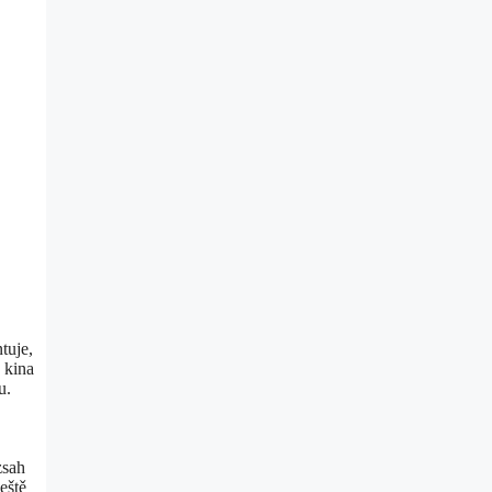
tuje,
 kina
u.
zsah
eště