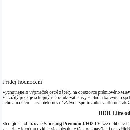
Přidej hodnocení
Vychutnejte si výjimečně ostré záběry na obrazovce prémiového
tele
že každý pixel je schopný reprodukovat barvy v plném barevném spek
nebo atmosféru srovnatelnou s návštěvou sportovního stadionu. Tak živ
HDR Elite odh
Sledujte na obrazovce
Samsung Premium UHD TV
své oblíbené fil
jasu, díky kterému uvidíte více obsahu v těch nejtmavších i nejsvětlej