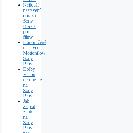
Nejlepší
nastavení
obrazu
Sony
Bravia
pro
filmy
Doporučené
nastavení
Motionflow
Sony
Bravia
Dolby
Vision
nefunguje
na
Sony
Bravia
Jak
zlepšit
zvuk
na
Sony
Bravia