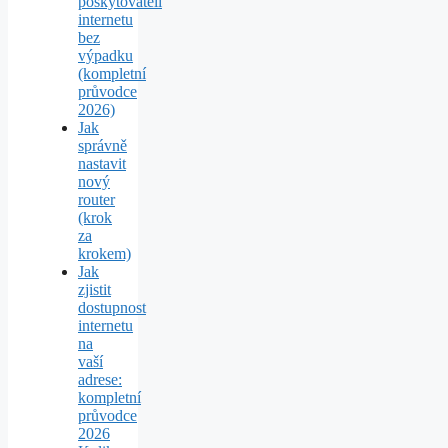
poskytovateli
internetu
bez
výpadku
(kompletní
průvodce
2026)
Jak
správně
nastavit
nový
router
(krok
za
krokem)
Jak
zjistit
dostupnost
internetu
na
vaší
adrese:
kompletní
průvodce
2026