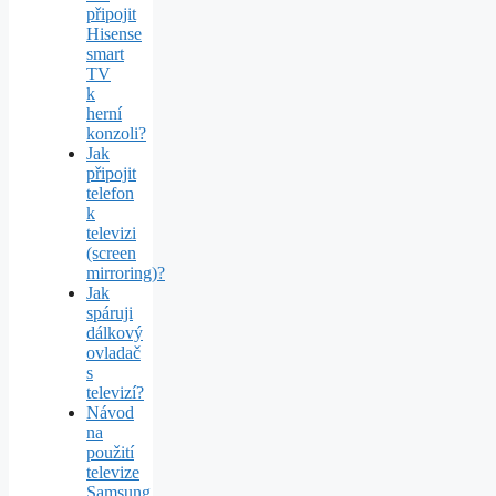
připojit
Hisense
smart
TV
k
herní
konzoli?
Jak
připojit
telefon
k
televizi
(screen
mirroring)?
Jak
spáruji
dálkový
ovladač
s
televizí?
Návod
na
použití
televize
Samsung