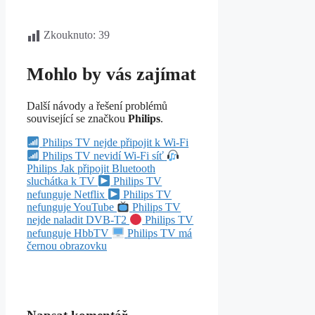
Zkouknuto:
39
Mohlo by vás zajímat
Další návody a řešení problémů
související se značkou
Philips
.
Philips TV nejde připojit k Wi-Fi
Philips TV nevidí Wi-Fi síť
Philips Jak připojit Bluetooth
sluchátka k TV
Philips TV
nefunguje Netflix
Philips TV
nefunguje YouTube
Philips TV
nejde naladit DVB-T2
Philips TV
nefunguje HbbTV
Philips TV má
černou obrazovku