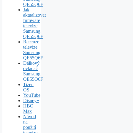
QE55Q6F
Jak
aktualizovat
firmware
televize
Samsung
QE55Q6F
Recenze
televize
Samsung
QE55Q6F
Dálkový
ovladač
Samsung
QE55Q6F
Tizen
OS
YouTube
Disney+
HBO
Max
Návod
na
použití
televize