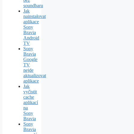
bez
soundbaru
Jak
nainstalovat
aplikace
Sony
Bravia
Android
TV
Sony
Bravia
Google
TV
nejde
aktualizovat
aplikace
Jak
vyčistit
cache
aplikací
na
Sony
Bravia
Sony
Bravia