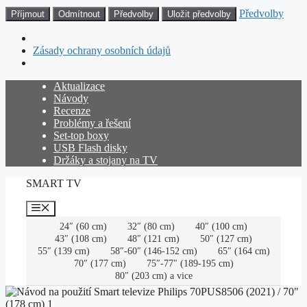
Předvolby
Příjmout
Odmítnout
Předvolby
Uložit předvolby
Zásady ochrany osobních údajů
Přeskočit
Aktualizace
na
Návody
obsah
Recenze
Problémy a řešení
Set-top boxy
USB Flash disky
Držáky a stojany na TV
SMART TV
Menu
24″ (60 cm)
32″ (80 cm)
40″ (100 cm)
43″ (108 cm)
48″ (121 cm)
50″ (127 cm)
55″ (139 cm)
58″-60″ (146-152 cm)
65″ (164 cm)
70″ (177 cm)
75″-77″ (189-195 cm)
80″ (203 cm) a vice