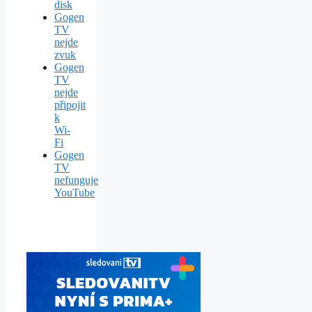
disk
Gogen
TV
nejde
zvuk
Gogen
TV
nejde
připojit
k
Wi-
Fi
Gogen
TV
nefunguje
YouTube