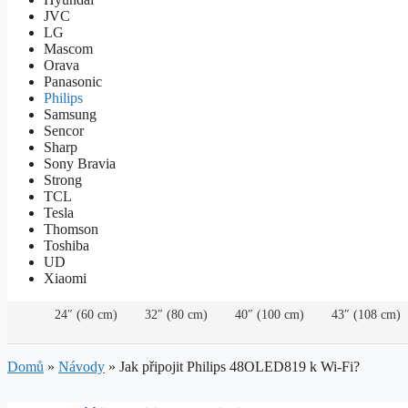
JVC
LG
Mascom
Orava
Panasonic
Philips
Samsung
Sencor
Sharp
Sony Bravia
Strong
TCL
Tesla
Thomson
Toshiba
UD
Xiaomi
24″ (60 cm)
32″ (80 cm)
40″ (100 cm)
43″ (108 cm)
Domů
»
Návody
»
Jak připojit Philips 48OLED819 k Wi-Fi?