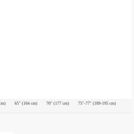
cm)
65″ (164 cm)
70″ (177 cm)
75″-77″ (189-195 cm)