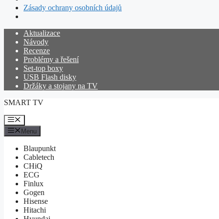
Zásady ochrany osobních údajů
Přeskočit
Aktualizace
na
Návody
obsah
Recenze
Problémy a řešení
Set-top boxy
USB Flash disky
Držáky a stojany na TV
SMART TV
Menu
Menu
Blaupunkt
Cabletech
CHiQ
ECG
Finlux
Gogen
Hisense
Hitachi
Hyundai