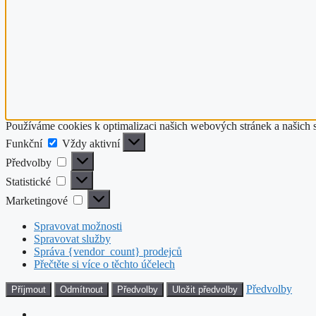
Používáme cookies k optimalizaci našich webových stránek a našich 
Funkční
Funkční
Vždy aktivní
Předvolby
Předvolby
Statistické
Statistické
Marketingové
Marketingové
Spravovat možnosti
Spravovat služby
Správa {vendor_count} prodejců
Přečtěte si více o těchto účelech
Předvolby
Příjmout
Odmítnout
Předvolby
Uložit předvolby