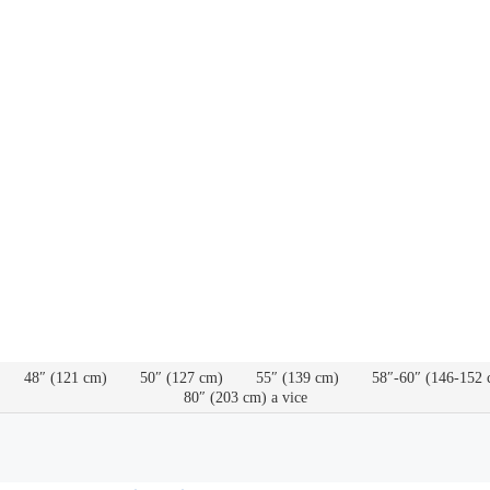
48″ (121 cm)
50″ (127 cm)
55″ (139 cm)
58″-60″ (146-152 
80″ (203 cm) a vice