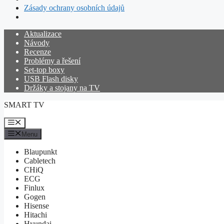
Zásady ochrany osobních údajů
Přeskočit
Aktualizace
na
Návody
obsah
Recenze
Problémy a řešení
Set-top boxy
USB Flash disky
Držáky a stojany na TV
SMART TV
Menu
Menu
Blaupunkt
Cabletech
CHiQ
ECG
Finlux
Gogen
Hisense
Hitachi
Hyundai