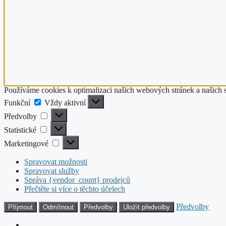
Používáme cookies k optimalizaci našich webových stránek a našich 
Funkční
Funkční
Vždy aktivní
Předvolby
Předvolby
Statistické
Statistické
Marketingové
Marketingové
Spravovat možnosti
Spravovat služby
Správa {vendor_count} prodejců
Přečtěte si více o těchto účelech
Předvolby
Příjmout
Odmítnout
Předvolby
Uložit předvolby