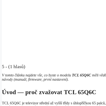
5 - (1 hlasů)
V tomto článku najdete vše, co byste o modelu
TCL 65Q6C
měli vědě
návody (manuál, firmware, první nastavení).
Úvod — proč zvažovat TCL 65Q6C
TCL 65Q6C je televizor střední až vyšší třídy s úhlopříčkou 65 palc