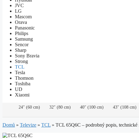
JVC
LG
Mascom
Orava
Panasonic
Philips
Samsung
Sencor
Sharp
Sony Bravia
Strong
TCL
Tesla
Thomson
Toshiba
UD
Xiaomi
24″ (60 cm)
32″ (80 cm)
40″ (100 cm)
43″ (108 cm)
Domů
»
Televize
»
TCL
»
TCL 65Q6C – podrobný popis, technické 