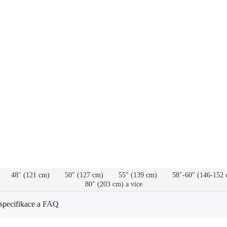
48″ (121 cm)
50″ (127 cm)
55″ (139 cm)
58″-60″ (146-152 
80″ (203 cm) a vice
specifikace a FAQ