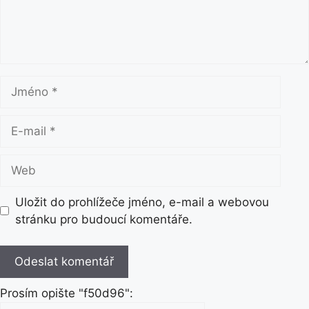
t
á
ř
J
m
é
E
n
-
o
m
W
a
e
i
b
Uložit do prohlížeče jméno, e-mail a webovou
l
stránku pro budoucí komentáře.
Prosím opište "f50d96":