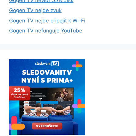
Gogen TV nevidí USB disk
Gogen TV nejde zvuk
Gogen TV nejde připojit k Wi-Fi
Gogen TV nefunguje YouTube