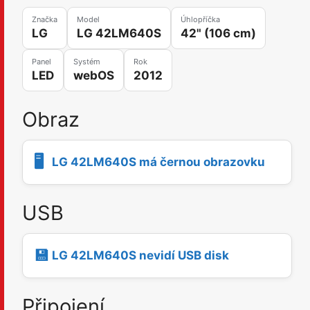
Značka
Model
Úhlopříčka
LG
LG 42LM640S
42" (106 cm)
Panel
Systém
Rok
LED
webOS
2012
Obraz
🖥️
LG 42LM640S má černou obrazovku
USB
💾
LG 42LM640S nevidí USB disk
Připojení