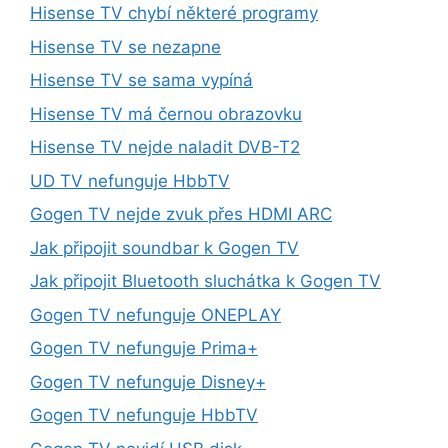
Hisense TV chybí některé programy
Hisense TV se nezapne
Hisense TV se sama vypíná
Hisense TV má černou obrazovku
Hisense TV nejde naladit DVB-T2
UD TV nefunguje HbbTV
Gogen TV nejde zvuk přes HDMI ARC
Jak připojit soundbar k Gogen TV
Jak připojit Bluetooth sluchátka k Gogen TV
Gogen TV nefunguje ONEPLAY
Gogen TV nefunguje Prima+
Gogen TV nefunguje Disney+
Gogen TV nefunguje HbbTV