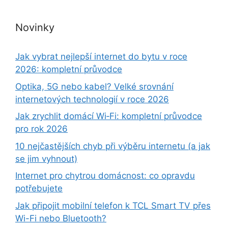
Novinky
Jak vybrat nejlepší internet do bytu v roce
2026: kompletní průvodce
Optika, 5G nebo kabel? Velké srovnání
internetových technologií v roce 2026
Jak zrychlit domácí Wi‑Fi: kompletní průvodce
pro rok 2026
10 nejčastějších chyb při výběru internetu (a jak
se jim vyhnout)
Internet pro chytrou domácnost: co opravdu
potřebujete
Jak připojit mobilní telefon k TCL Smart TV přes
Wi-Fi nebo Bluetooth?