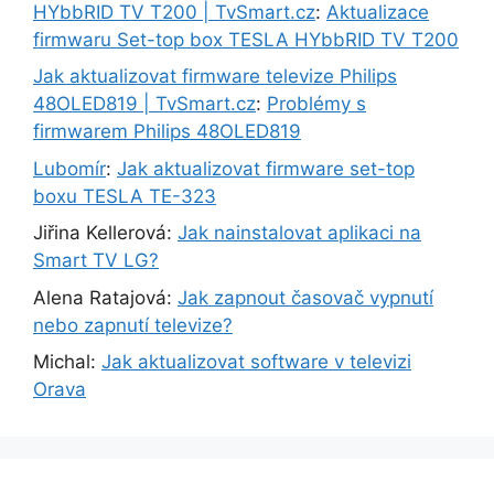
HYbbRID TV T200 | TvSmart.cz
:
Aktualizace
firmwaru Set-top box TESLA HYbbRID TV T200
Jak aktualizovat firmware televize Philips
48OLED819 | TvSmart.cz
:
Problémy s
firmwarem Philips 48OLED819
Lubomír
:
Jak aktualizovat firmware set-top
boxu TESLA TE-323
Jiřina Kellerová
:
Jak nainstalovat aplikaci na
Smart TV LG?
Alena Ratajová
:
Jak zapnout časovač vypnutí
nebo zapnutí televize?
Michal
:
Jak aktualizovat software v televizi
Orava