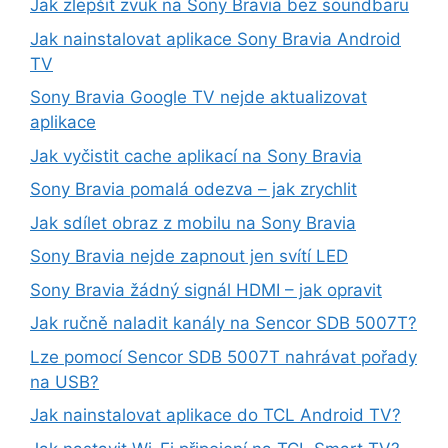
Jak zlepšit zvuk na Sony Bravia bez soundbaru
Jak nainstalovat aplikace Sony Bravia Android
TV
Sony Bravia Google TV nejde aktualizovat
aplikace
Jak vyčistit cache aplikací na Sony Bravia
Sony Bravia pomalá odezva – jak zrychlit
Jak sdílet obraz z mobilu na Sony Bravia
Sony Bravia nejde zapnout jen svítí LED
Sony Bravia žádný signál HDMI – jak opravit
Jak ručně naladit kanály na Sencor SDB 5007T?
Lze pomocí Sencor SDB 5007T nahrávat pořady
na USB?
Jak nainstalovat aplikace do TCL Android TV?