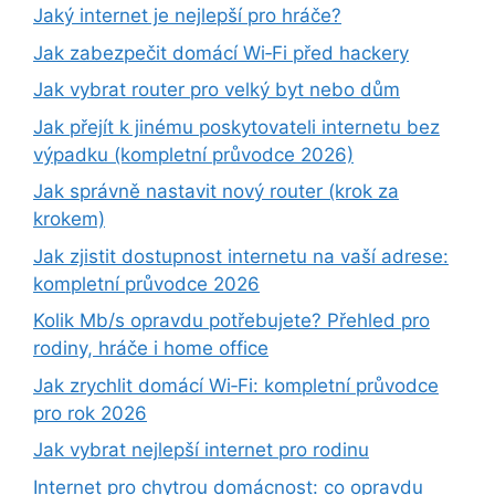
Jaký internet je nejlepší pro hráče?
Jak zabezpečit domácí Wi‑Fi před hackery
Jak vybrat router pro velký byt nebo dům
Jak přejít k jinému poskytovateli internetu bez
výpadku (kompletní průvodce 2026)
Jak správně nastavit nový router (krok za
krokem)
Jak zjistit dostupnost internetu na vaší adrese:
kompletní průvodce 2026
Kolik Mb/s opravdu potřebujete? Přehled pro
rodiny, hráče i home office
Jak zrychlit domácí Wi‑Fi: kompletní průvodce
pro rok 2026
Jak vybrat nejlepší internet pro rodinu
Internet pro chytrou domácnost: co opravdu