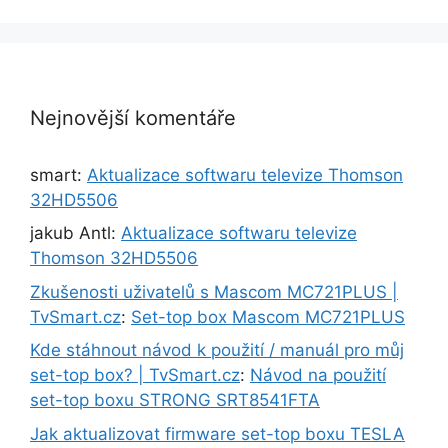
Nejnovější komentáře
smart
:
Aktualizace softwaru televize Thomson
32HD5506
jakub Antl
:
Aktualizace softwaru televize
Thomson 32HD5506
Zkušenosti uživatelů s Mascom MC721PLUS |
TvSmart.cz
:
Set-top box Mascom MC721PLUS
Kde stáhnout návod k použití / manuál pro můj
set-top box? | TvSmart.cz
:
Návod na použití
set-top boxu STRONG SRT8541FTA
Jak aktualizovat firmware set-top boxu TESLA