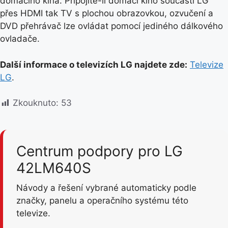
domácího kina. Připojíte-li domácí kino součásti LG
přes HDMI tak TV s plochou obrazovkou, ozvučení a
DVD přehrávač lze ovládat pomocí jediného dálkového
ovladače.
Další informace o televizích LG najdete zde:
Televize
LG
.
Zkouknuto:
53
Centrum podpory pro LG
42LM640S
Návody a řešení vybrané automaticky podle
značky, panelu a operačního systému této
televize.