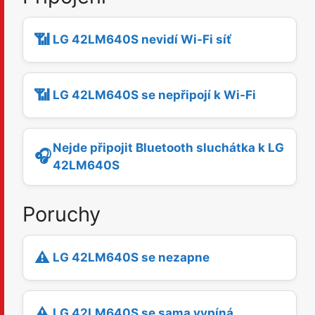
📶
LG 42LM640S nevidí Wi-Fi síť
📶
LG 42LM640S se nepřipojí k Wi-Fi
Nejde připojit Bluetooth sluchátka k LG
🎧
42LM640S
Poruchy
⚠️
LG 42LM640S se nezapne
⚠️
LG 42LM640S se sama vypíná