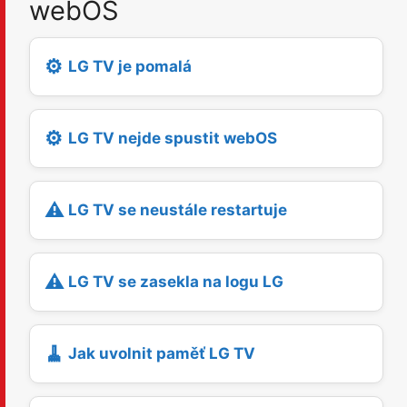
webOS
⚙️
LG TV je pomalá
⚙️
LG TV nejde spustit webOS
⚠️
LG TV se neustále restartuje
⚠️
LG TV se zasekla na logu LG
🧹
Jak uvolnit paměť LG TV