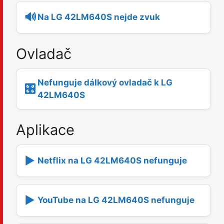
🔊
Na LG 42LM640S nejde zvuk
Ovladač
Nefunguje dálkový ovladač k LG
🎛️
42LM640S
Aplikace
▶️
Netflix na LG 42LM640S nefunguje
▶️
YouTube na LG 42LM640S nefunguje