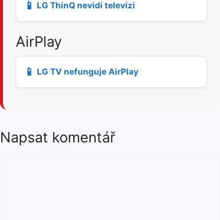
📱
LG ThinQ nevidí televizi
AirPlay
📱
LG TV nefunguje AirPlay
Napsat komentář
K
o
m
e
n