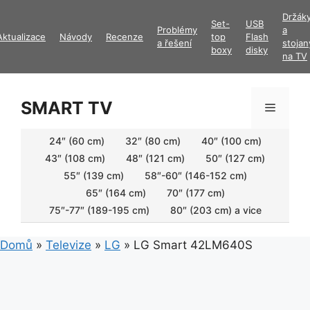
Přeskočit
Držák
Set-
USB
na
Problémy
a
Aktualizace
Návody
Recenze
top
Flash
obsah
a řešení
stojan
boxy
disky
na TV
SMART TV
Menu
24″ (60 cm)
32″ (80 cm)
40″ (100 cm)
43″ (108 cm)
48″ (121 cm)
50″ (127 cm)
55″ (139 cm)
58″-60″ (146-152 cm)
65″ (164 cm)
70″ (177 cm)
75″-77″ (189-195 cm)
80″ (203 cm) a vice
Domů
»
Televize
»
LG
»
LG Smart 42LM640S