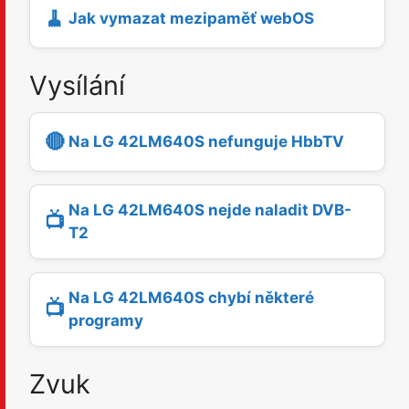
🧹
Jak vymazat mezipaměť webOS
Vysílání
🔴
Na LG 42LM640S nefunguje HbbTV
Na LG 42LM640S nejde naladit DVB-
📺
T2
Na LG 42LM640S chybí některé
📺
programy
Zvuk