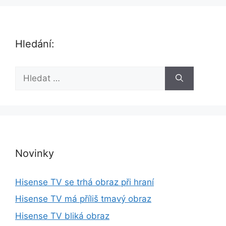
Hledání:
H
l
e
d
a
t
:
Novinky
Hisense TV se trhá obraz při hraní
Hisense TV má příliš tmavý obraz
Hisense TV bliká obraz