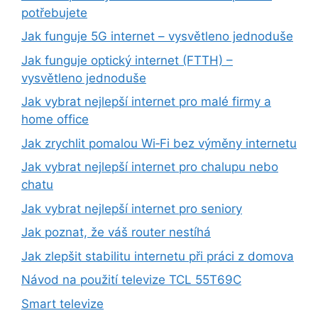
potřebujete
Jak funguje 5G internet – vysvětleno jednoduše
Jak funguje optický internet (FTTH) –
vysvětleno jednoduše
Jak vybrat nejlepší internet pro malé firmy a
home office
Jak zrychlit pomalou Wi‑Fi bez výměny internetu
Jak vybrat nejlepší internet pro chalupu nebo
chatu
Jak vybrat nejlepší internet pro seniory
Jak poznat, že váš router nestíhá
Jak zlepšit stabilitu internetu při práci z domova
Návod na použití televize TCL 55T69C
Smart televize