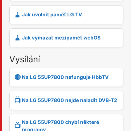
🧹
Jak uvolnit paměť LG TV
🧹
Jak vymazat mezipaměť webOS
Vysílání
🔴
Na LG 55UP7800 nefunguje HbbTV
📺
Na LG 55UP7800 nejde naladit DVB-T2
Na LG 55UP7800 chybí některé
📺
programy