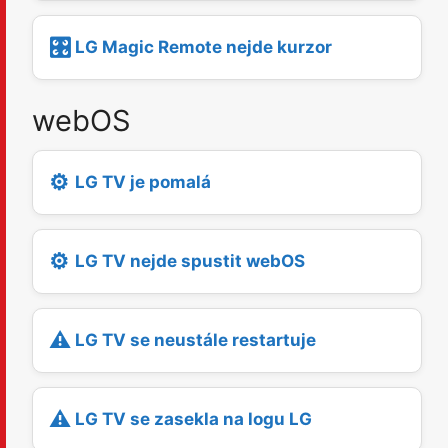
🎛️
LG Magic Remote nejde kurzor
webOS
⚙️
LG TV je pomalá
⚙️
LG TV nejde spustit webOS
⚠️
LG TV se neustále restartuje
⚠️
LG TV se zasekla na logu LG