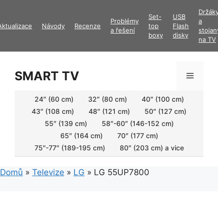
Přeskočit
Držák
Set-
USB
na
Problémy
a
Aktualizace
Návody
Recenze
top
Flash
obsah
a řešení
stojan
boxy
disky
na TV
SMART TV
Menu
24″ (60 cm)
32″ (80 cm)
40″ (100 cm)
43″ (108 cm)
48″ (121 cm)
50″ (127 cm)
55″ (139 cm)
58″-60″ (146-152 cm)
65″ (164 cm)
70″ (177 cm)
75″-77″ (189-195 cm)
80″ (203 cm) a vice
Domů
»
Televize
»
LG
»
LG 55UP7800