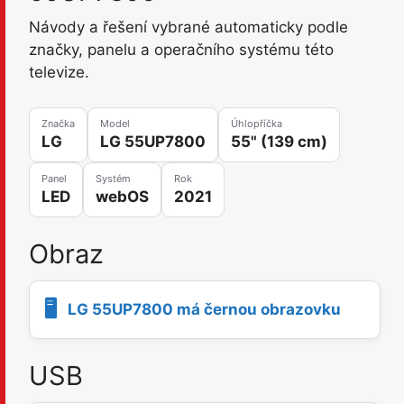
Návody a řešení vybrané automaticky podle
značky, panelu a operačního systému této
televize.
Značka
Model
Úhlopříčka
LG
LG 55UP7800
55" (139 cm)
Panel
Systém
Rok
LED
webOS
2021
Obraz
🖥️
LG 55UP7800 má černou obrazovku
USB