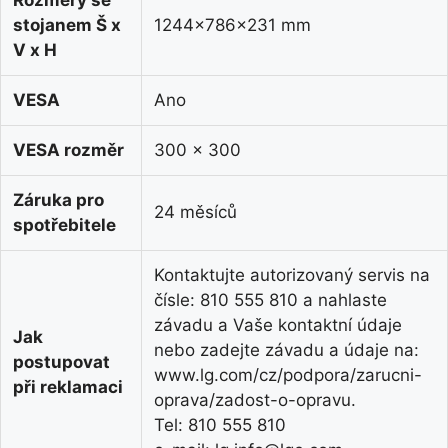
Rozměry se
stojanem Š x
1244x786x231 mm
V x H
VESA
Ano
VESA rozměr
300 x 300
Záruka pro
24 měsíců
spotřebitele
Kontaktujte autorizovaný servis na
čísle: 810 555 810 a nahlaste
závadu a Vaše kontaktní údaje
Jak
nebo zadejte závadu a údaje na:
postupovat
www.lg.com/cz/podpora/zarucni-
při reklamaci
oprava/zadost-o-opravu.
Tel: 810 555 810