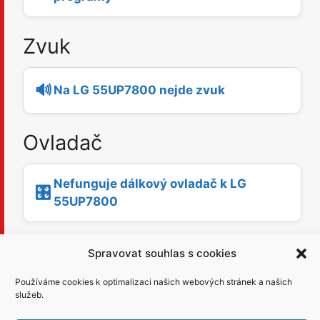
Zvuk
🔊
Na LG 55UP7800 nejde zvuk
Ovladač
Nefunguje dálkový ovladač k LG
🎛️
55UP7800
Aplikace
Spravovat souhlas s cookies
Používáme cookies k optimalizaci našich webových stránek a našich
▶️
Netflix na LG 55UP7800 nefunguje
služeb.