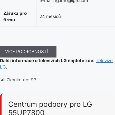
e-mail: lg.info@lge.com
Záruka pro
24 měsíců
firmu
VÍCE PODROBNOSTÍ…
Další informace o televizích LG najdete zde:
Televize
LG
.
Zkouknuto:
93
Centrum podpory pro LG
55UP7800