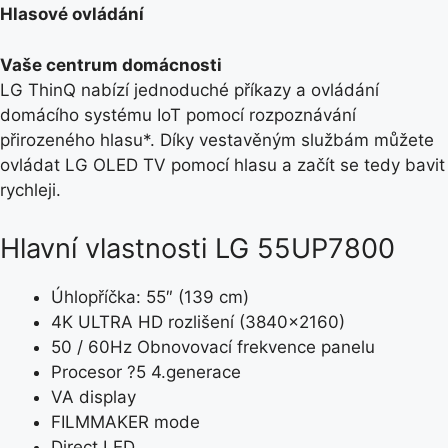
Hlasové ovládání
Vaše centrum domácnosti
LG ThinQ nabízí jednoduché příkazy a ovládání
domácího systému IoT pomocí rozpoznávání
přirozeného hlasu*. Díky vestavěným službám můžete
ovládat LG OLED TV pomocí hlasu a začít se tedy bavit
rychleji.
Hlavní vlastnosti LG 55UP7800
Úhlopříčka: 55″ (139 cm)
4K ULTRA HD rozlišení (3840×2160)
50 / 60Hz Obnovovací frekvence panelu
Procesor ?5 4.generace
VA display
FILMMAKER mode
Direct LED