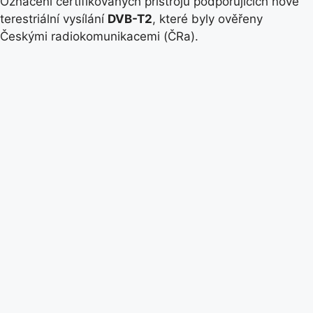
Označení certifikovaných přístrojů podporujících nové
terestriální vysílání
DVB-T2
, které byly ověřeny
Českými radiokomunikacemi (ČRa).