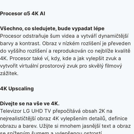
Procesor α5 4K AI
Všechno, co sledujete, bude vypadat lépe
Procesor odstraňuje šum videa a vytváří dynamičtější
barvy a kontrast. Obraz v nízkém rozlišení je převeden
do vyššího rozlišení a reprodukován co nejblíže kvalitě
4K. Procesor také ví, kdy, kde a jak vylepšit zvuk a
vytvořit virtuální prostorový zvuk pro skvělý filmový
zážitek.
4K Upscaling
Dívejte se na vše ve 4K.
Televizor LG UHD TV přepočítává obsah 2K na
nejrealističtější obraz 4K vylepšením detailů, definice
obrazu a barev. Užijte si mnohem jasnější text a obraz
se sníženým šumem a vylepšenou ostrostí.