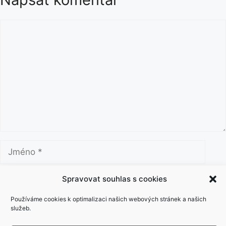
K
o
m
e
n
t
á
ř
J
m
é
E
Spravovat souhlas s cookies
n
-
o
m
Používáme cookies k optimalizaci našich webových stránek a našich
W
služeb.
a
e
i