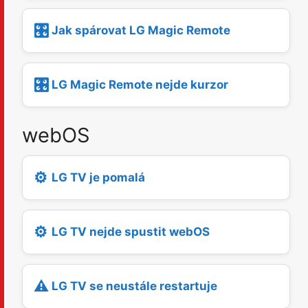
🎛️
Jak spárovat LG Magic Remote
🎛️
LG Magic Remote nejde kurzor
webOS
⚙️
LG TV je pomalá
⚙️
LG TV nejde spustit webOS
⚠️
LG TV se neustále restartuje