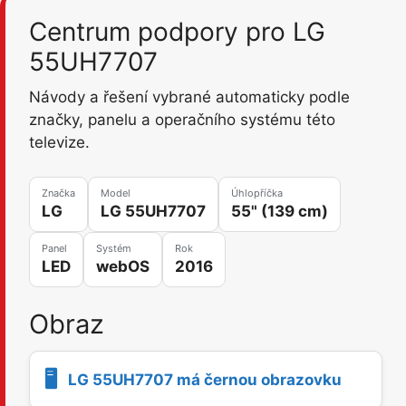
Centrum podpory pro LG
55UH7707
Návody a řešení vybrané automaticky podle
značky, panelu a operačního systému této
televize.
Značka
Model
Úhlopříčka
LG
LG 55UH7707
55" (139 cm)
Panel
Systém
Rok
LED
webOS
2016
Obraz
🖥️
LG 55UH7707 má černou obrazovku