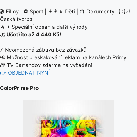
🎬 Filmy | ⚽ Sport | 👨‍👩‍👧 Děti | 📺 Dokumenty | 🇨🇿
Česká tvorba
🔥 + Speciální obsah a další výhody
💰
Ušetříte až 4 440 Kč!
⚡ Neomezená zábava bez závazků
📢 Možnost přeskakování reklam na kanálech Primy
🎁 TV Barrandov zdarma na vyžádání
👉 OBJEDNAT NYNÍ
ColorPrime Pro