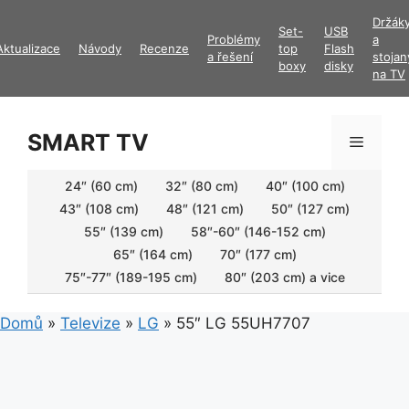
Přeskočit
Držák
Set-
USB
na
Problémy
a
Aktualizace
Návody
Recenze
top
Flash
obsah
a řešení
stojan
boxy
disky
na TV
SMART TV
Menu
24″ (60 cm)
32″ (80 cm)
40″ (100 cm)
43″ (108 cm)
48″ (121 cm)
50″ (127 cm)
55″ (139 cm)
58″-60″ (146-152 cm)
65″ (164 cm)
70″ (177 cm)
75″-77″ (189-195 cm)
80″ (203 cm) a vice
Domů
»
Televize
»
LG
»
55″ LG 55UH7707