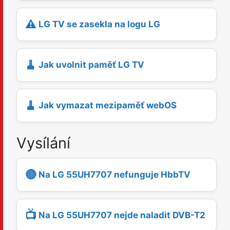
⚠️
LG TV se zasekla na logu LG
🧹
Jak uvolnit paměť LG TV
🧹
Jak vymazat mezipaměť webOS
Vysílání
🔴
Na LG 55UH7707 nefunguje HbbTV
📺
Na LG 55UH7707 nejde naladit DVB-T2