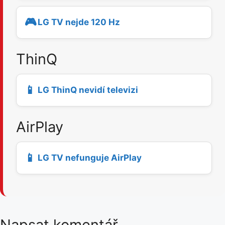
🎮
LG TV nejde 120 Hz
ThinQ
📱
LG ThinQ nevidí televizi
AirPlay
📱
LG TV nefunguje AirPlay
Napsat komentář