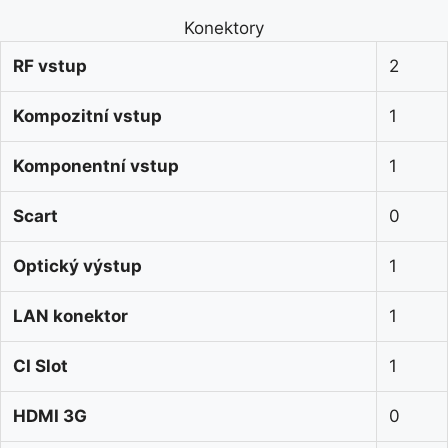
Konektory
RF vstup
2
Kompozitní vstup
1
Komponentní vstup
1
Scart
0
Optický výstup
1
LAN konektor
1
CI Slot
1
HDMI 3G
0