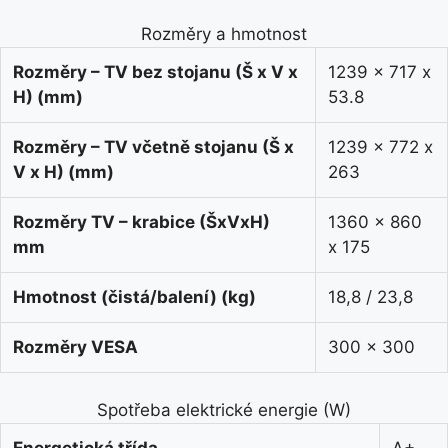
Rozměry a hmotnost
Rozměry – TV bez stojanu (Š x V x
1239 x 717 x
H) (mm)
53.8
Rozměry – TV včetně stojanu (Š x
1239 x 772 x
V x H) (mm)
263
Rozměry TV – krabice (ŠxVxH)
1360 x 860
mm
x 175
Hmotnost (čistá/balení) (kg)
18,8 / 23,8
Rozměry VESA
300 x 300
Spotřeba elektrické energie (W)
Energetická třída
A+