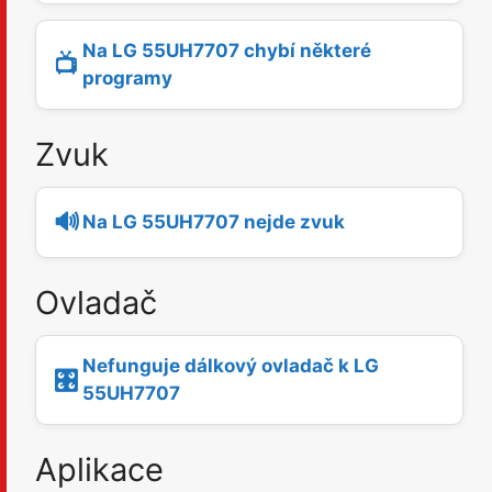
Na LG 55UH7707 chybí některé
📺
programy
Zvuk
🔊
Na LG 55UH7707 nejde zvuk
Ovladač
Nefunguje dálkový ovladač k LG
🎛️
55UH7707
Aplikace