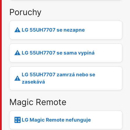
Poruchy
⚠️
LG 55UH7707 se nezapne
⚠️
LG 55UH7707 se sama vypíná
LG 55UH7707 zamrzá nebo se
⚠️
zasekává
Magic Remote
🎛️
LG Magic Remote nefunguje