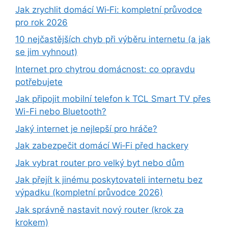
Jak zrychlit domácí Wi‑Fi: kompletní průvodce
pro rok 2026
10 nejčastějších chyb při výběru internetu (a jak
se jim vyhnout)
Internet pro chytrou domácnost: co opravdu
potřebujete
Jak připojit mobilní telefon k TCL Smart TV přes
Wi-Fi nebo Bluetooth?
Jaký internet je nejlepší pro hráče?
Jak zabezpečit domácí Wi‑Fi před hackery
Jak vybrat router pro velký byt nebo dům
Jak přejít k jinému poskytovateli internetu bez
výpadku (kompletní průvodce 2026)
Jak správně nastavit nový router (krok za
krokem)