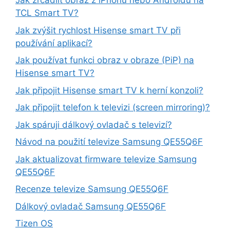
Jak zrcadlit obraz z iPhonu nebo Androidu na
TCL Smart TV?
Jak zvýšit rychlost Hisense smart TV při
používání aplikací?
Jak používat funkci obraz v obraze (PiP) na
Hisense smart TV?
Jak připojit Hisense smart TV k herní konzoli?
Jak připojit telefon k televizi (screen mirroring)?
Jak spáruji dálkový ovladač s televizí?
Návod na použití televize Samsung QE55Q6F
Jak aktualizovat firmware televize Samsung
QE55Q6F
Recenze televize Samsung QE55Q6F
Dálkový ovladač Samsung QE55Q6F
Tizen OS