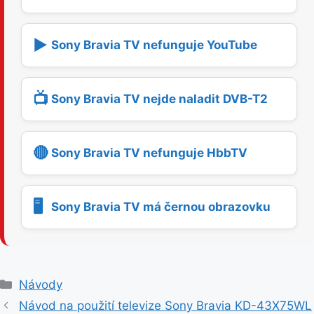
▶️
Sony Bravia TV nefunguje YouTube
📺
Sony Bravia TV nejde naladit DVB-T2
🔴
Sony Bravia TV nefunguje HbbTV
🖥️
Sony Bravia TV má černou obrazovku
R
Návody
u
Návod na použití televize Sony Bravia KD-43X75WL