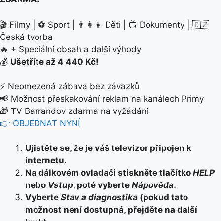
🎬 Filmy | ⚽ Sport | 👨‍👩‍👧 Děti | 📺 Dokumenty | 🇨🇿
Česká tvorba
🔥 + Speciální obsah a další výhody
💰
Ušetříte až 4 440 Kč!
⚡ Neomezená zábava bez závazků
📢 Možnost přeskakování reklam na kanálech Primy
🎁 TV Barrandov zdarma na vyžádání
👉 OBJEDNAT NYNÍ
Ujistěte se, že je váš televizor připojen k
internetu.
Na dálkovém ovladači stiskněte tlačítko
HELP
nebo
Vstup
, poté vyberte
Nápověda
.
Vyberte
Stav a diagnostika
(pokud tato
možnost není dostupná, přejděte na další