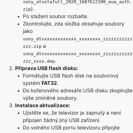
sony_atvotafull_2020_1607612100_eua_auth.
).
zip
Po stažení soubor rozbalte.
Zkontrolujte, zda složka obsahuje soubory
jako
sony_dtvxxxxxxxxxxxx_xxxxxxxx_zzzzzzzzzzz
a
zzz.zip
sony_dtvxxxxxxxxxxxx_xxxxxxxx_zzzzzzzzzzz
.
zzz_xxxx.dep
Příprava USB flash disku:
Formátujte USB flash disk na souborový
systém
FAT32
.
Do kořenového adresáře USB disku zkopírujte
výše zmíněné soubory.
Instalace aktualizace:
Ujistěte se, že televizor je zapnutý a není
připojen žádný jiný USB zařízení.
Do volného USB portu televizoru připojte