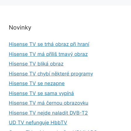
d
a
t
:
Novinky
Hisense TV se trhá obraz při hraní
Hisense TV má příliš tmavý obraz
Hisense TV bliká obraz
Hisense TV chybí některé programy
Hisense TV se nezapne
Hisense TV se sama vypíná
Hisense TV má černou obrazovku
Hisense TV nejde naladit DVB-T2
UD TV nefunguje HbbTV