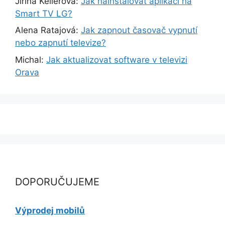
Jiřina Kellerová
:
Jak nainstalovat aplikaci na
Smart TV LG?
Alena Ratajová
:
Jak zapnout časovač vypnutí
nebo zapnutí televize?
Michal
:
Jak aktualizovat software v televizi
Orava
DOPORUČUJEME
Výprodej mobilů