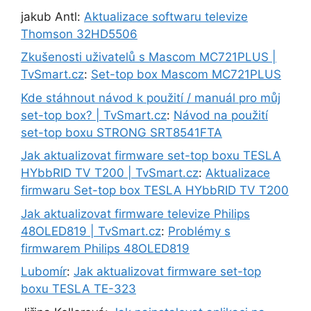
jakub Antl
:
Aktualizace softwaru televize
Thomson 32HD5506
Zkušenosti uživatelů s Mascom MC721PLUS |
TvSmart.cz
:
Set-top box Mascom MC721PLUS
Kde stáhnout návod k použití / manuál pro můj
set-top box? | TvSmart.cz
:
Návod na použití
set-top boxu STRONG SRT8541FTA
Jak aktualizovat firmware set-top boxu TESLA
HYbbRID TV T200 | TvSmart.cz
:
Aktualizace
firmwaru Set-top box TESLA HYbbRID TV T200
Jak aktualizovat firmware televize Philips
48OLED819 | TvSmart.cz
:
Problémy s
firmwarem Philips 48OLED819
Lubomír
:
Jak aktualizovat firmware set-top
boxu TESLA TE-323