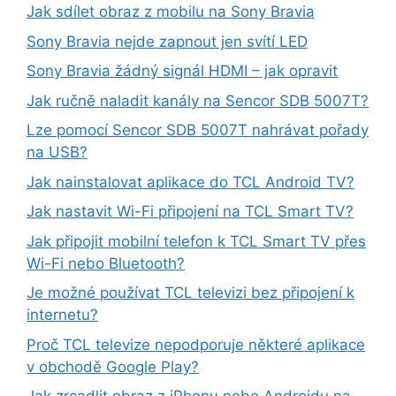
Jak sdílet obraz z mobilu na Sony Bravia
Sony Bravia nejde zapnout jen svítí LED
Sony Bravia žádný signál HDMI – jak opravit
Jak ručně naladit kanály na Sencor SDB 5007T?
Lze pomocí Sencor SDB 5007T nahrávat pořady
na USB?
Jak nainstalovat aplikace do TCL Android TV?
Jak nastavit Wi-Fi připojení na TCL Smart TV?
Jak připojit mobilní telefon k TCL Smart TV přes
Wi-Fi nebo Bluetooth?
Je možné používat TCL televizi bez připojení k
internetu?
Proč TCL televize nepodporuje některé aplikace
v obchodě Google Play?