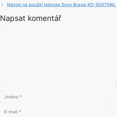
b
Návod na použití televize Sony Bravia KD-50X75WL
r
i
Napsat komentář
k
y
K
o
m
e
n
t
á
ř
J
m
é
E
n
-