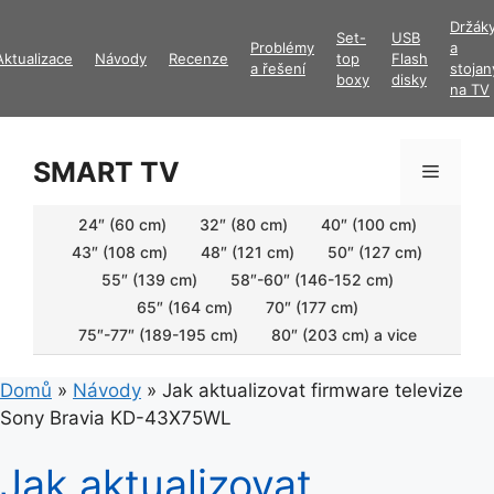
Přeskočit
Držák
Set-
USB
na
Problémy
a
Aktualizace
Návody
Recenze
top
Flash
obsah
a řešení
stojan
boxy
disky
na TV
SMART TV
Menu
24″ (60 cm)
32″ (80 cm)
40″ (100 cm)
43″ (108 cm)
48″ (121 cm)
50″ (127 cm)
55″ (139 cm)
58″-60″ (146-152 cm)
65″ (164 cm)
70″ (177 cm)
75″-77″ (189-195 cm)
80″ (203 cm) a vice
Domů
»
Návody
»
Jak aktualizovat firmware televize
Sony Bravia KD-43X75WL
Jak aktualizovat