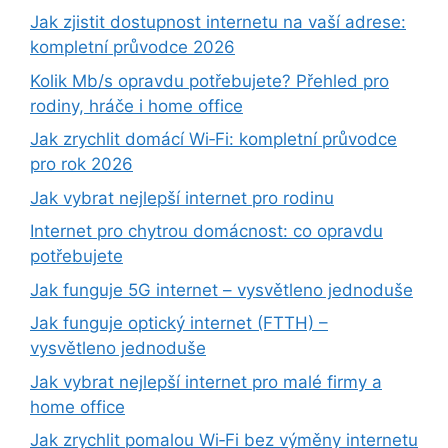
Jak zjistit dostupnost internetu na vaší adrese:
kompletní průvodce 2026
Kolik Mb/s opravdu potřebujete? Přehled pro
rodiny, hráče i home office
Jak zrychlit domácí Wi‑Fi: kompletní průvodce
pro rok 2026
Jak vybrat nejlepší internet pro rodinu
Internet pro chytrou domácnost: co opravdu
potřebujete
Jak funguje 5G internet – vysvětleno jednoduše
Jak funguje optický internet (FTTH) –
vysvětleno jednoduše
Jak vybrat nejlepší internet pro malé firmy a
home office
Jak zrychlit pomalou Wi‑Fi bez výměny internetu