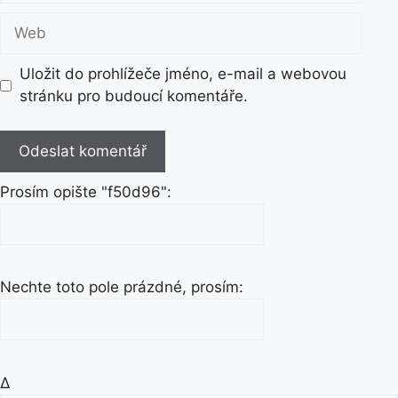
o
m
W
a
e
i
b
Uložit do prohlížeče jméno, e-mail a webovou
l
stránku pro budoucí komentáře.
Prosím opište "f50d96":
Nechte toto pole prázdné, prosím:
Δ