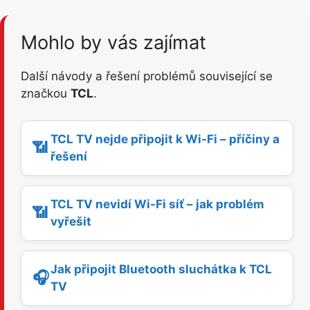
Mohlo by vás zajímat
Další návody a řešení problémů související se
značkou
TCL
.
TCL TV nejde připojit k Wi-Fi – příčiny a
📶
řešení
TCL TV nevidí Wi-Fi síť – jak problém
📶
vyřešit
Jak připojit Bluetooth sluchátka k TCL
🎧
TV