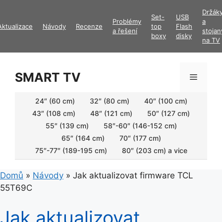
Přeskočit
Držák
Set-
USB
na
Problémy
a
Aktualizace
Návody
Recenze
top
Flash
obsah
a řešení
stojan
boxy
disky
na TV
SMART TV
Menu
24″ (60 cm)
32″ (80 cm)
40″ (100 cm)
43″ (108 cm)
48″ (121 cm)
50″ (127 cm)
55″ (139 cm)
58″-60″ (146-152 cm)
65″ (164 cm)
70″ (177 cm)
75″-77″ (189-195 cm)
80″ (203 cm) a vice
Domů
»
Návody
»
Jak aktualizovat firmware TCL
55T69C
Jak aktualizovat