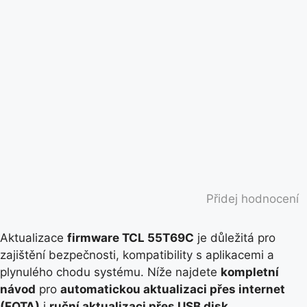
Přidej hodnocení
Aktualizace
firmware TCL 55T69C
je důležitá pro
zajištění bezpečnosti, kompatibility s aplikacemi a
plynulého chodu systému. Níže najdete
kompletní
návod
pro
automatickou aktualizaci přes internet
(FOTA)
i
ruční aktualizaci přes USB disk
.