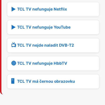
▶️
TCL TV nefunguje Netflix
▶️
TCL TV nefunguje YouTube
📺
TCL TV nejde naladit DVB-T2
🔴
TCL TV nefunguje HbbTV
🖥️
TCL TV má černou obrazovku