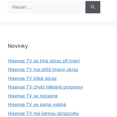
H
l
e
d
a
t
:
Novinky
Hisense TV se trhá obraz při hraní
Hisense TV má příliš tmavý obraz
Hisense TV bliká obraz
Hisense TV chybí některé programy
Hisense TV se nezapne
Hisense TV se sama vypíná
Hisense TV má černou obrazovku