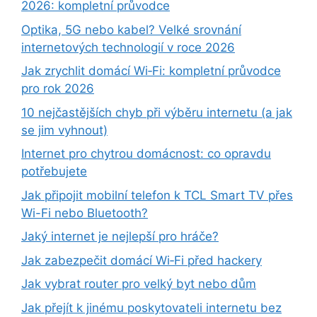
2026: kompletní průvodce
Optika, 5G nebo kabel? Velké srovnání
internetových technologií v roce 2026
Jak zrychlit domácí Wi‑Fi: kompletní průvodce
pro rok 2026
10 nejčastějších chyb při výběru internetu (a jak
se jim vyhnout)
Internet pro chytrou domácnost: co opravdu
potřebujete
Jak připojit mobilní telefon k TCL Smart TV přes
Wi-Fi nebo Bluetooth?
Jaký internet je nejlepší pro hráče?
Jak zabezpečit domácí Wi‑Fi před hackery
Jak vybrat router pro velký byt nebo dům
Jak přejít k jinému poskytovateli internetu bez