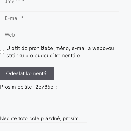
m
é
E
n
-
o
m
W
a
e
i
b
Uložit do prohlížeče jméno, e-mail a webovou
l
stránku pro budoucí komentáře.
Prosím opište "2b785b":
Nechte toto pole prázdné, prosím: