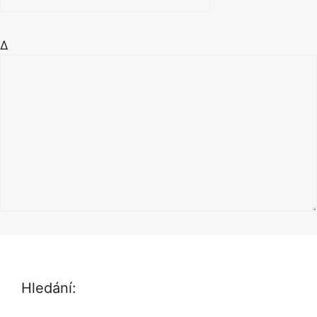
Δ
Hledání: