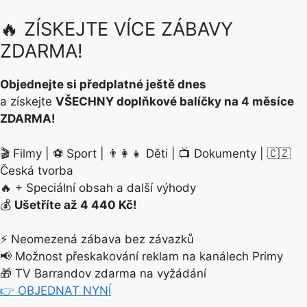
🔥 ZÍSKEJTE VÍCE ZÁBAVY
ZDARMA!
Objednejte si předplatné ještě dnes
a získejte
VŠECHNY doplňkové balíčky na 4 měsíce
ZDARMA!
🎬 Filmy | ⚽ Sport | 👨‍👩‍👧 Děti | 📺 Dokumenty | 🇨🇿
Česká tvorba
🔥 + Speciální obsah a další výhody
💰
Ušetříte až 4 440 Kč!
⚡ Neomezená zábava bez závazků
📢 Možnost přeskakování reklam na kanálech Primy
🎁 TV Barrandov zdarma na vyžádání
👉 OBJEDNAT NYNÍ