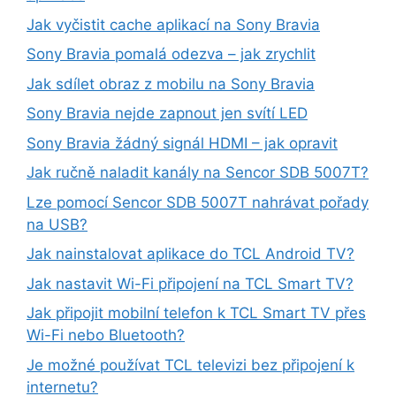
Jak vyčistit cache aplikací na Sony Bravia
Sony Bravia pomalá odezva – jak zrychlit
Jak sdílet obraz z mobilu na Sony Bravia
Sony Bravia nejde zapnout jen svítí LED
Sony Bravia žádný signál HDMI – jak opravit
Jak ručně naladit kanály na Sencor SDB 5007T?
Lze pomocí Sencor SDB 5007T nahrávat pořady
na USB?
Jak nainstalovat aplikace do TCL Android TV?
Jak nastavit Wi-Fi připojení na TCL Smart TV?
Jak připojit mobilní telefon k TCL Smart TV přes
Wi-Fi nebo Bluetooth?
Je možné používat TCL televizi bez připojení k
internetu?