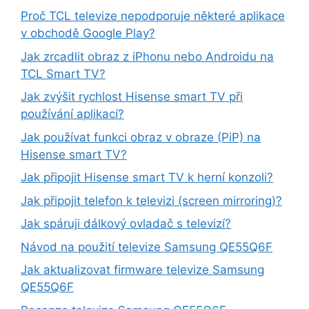
Proč TCL televize nepodporuje některé aplikace
v obchodě Google Play?
Jak zrcadlit obraz z iPhonu nebo Androidu na
TCL Smart TV?
Jak zvýšit rychlost Hisense smart TV při
používání aplikací?
Jak používat funkci obraz v obraze (PiP) na
Hisense smart TV?
Jak připojit Hisense smart TV k herní konzoli?
Jak připojit telefon k televizi (screen mirroring)?
Jak spáruji dálkový ovladač s televizí?
Návod na použití televize Samsung QE55Q6F
Jak aktualizovat firmware televize Samsung
QE55Q6F