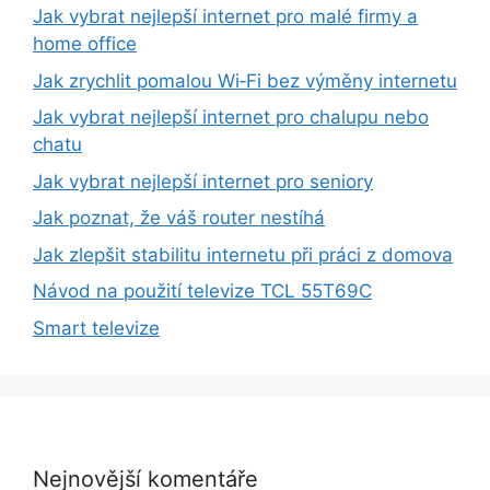
Jak vybrat nejlepší internet pro malé firmy a
home office
Jak zrychlit pomalou Wi‑Fi bez výměny internetu
Jak vybrat nejlepší internet pro chalupu nebo
chatu
Jak vybrat nejlepší internet pro seniory
Jak poznat, že váš router nestíhá
Jak zlepšit stabilitu internetu při práci z domova
Návod na použití televize TCL 55T69C
Smart televize
Nejnovější komentáře