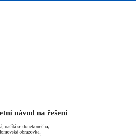
tní návod na řešení
zá, načítá se donekonečna,
í domovská obrazovka,