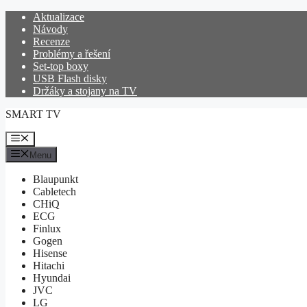
Přeskočit
Aktualizace
na
Návody
obsah
Recenze
Problémy a řešení
Set-top boxy
USB Flash disky
Držáky a stojany na TV
SMART TV
Menu
Menu
Blaupunkt
Cabletech
CHiQ
ECG
Finlux
Gogen
Hisense
Hitachi
Hyundai
JVC
LG