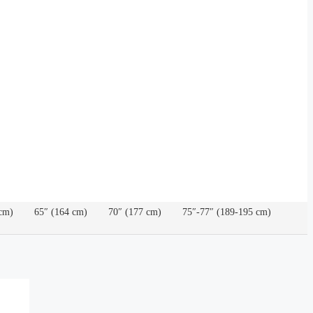
cm)
65″ (164 cm)
70″ (177 cm)
75″-77″ (189-195 cm)