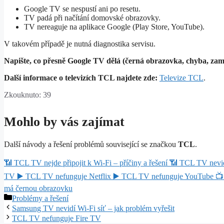
Google TV se nespustí ani po resetu.
TV padá při načítání domovské obrazovky.
TV nereaguje na aplikace Google (Play Store, YouTube).
V takovém případě je nutná diagnostika servisu.
Napište, co přesně Google TV dělá (černá obrazovka, chyba, zamr
Další informace o televizích TCL najdete zde:
Televize TCL
.
Zkouknuto:
39
Mohlo by vás zajímat
Další návody a řešení problémů související se značkou
TCL
.
📶
TCL TV nejde připojit k Wi-Fi – příčiny a řešení
📶
TCL TV nevidí
TV
▶️
TCL TV nefunguje Netflix
▶️
TCL TV nefunguje YouTube
📺
má černou obrazovku
Rubriky
Problémy a řešení
Samsung TV nevidí Wi-Fi síť – jak problém vyřešit
TCL TV nefunguje Fire TV