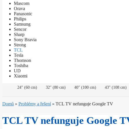
Mascom
Orava
Panasonic
Philips
Samsung
Sencor
Sharp
Sony Bravia
Strong
TCL
Tesla
Thomson
Toshiba
UD
Xiaomi
24″ (60 cm)
32″ (80 cm)
40″ (100 cm)
43″ (108 cm)
Domů
»
Problémy a řešení
»
TCL TV nefunguje Google TV
TCL TV nefunguje Google T