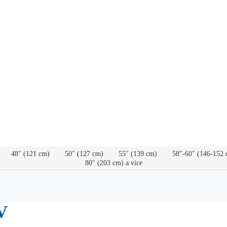
48″ (121 cm)
50″ (127 cm)
55″ (139 cm)
58″-60″ (146-152 
80″ (203 cm) a vice
V