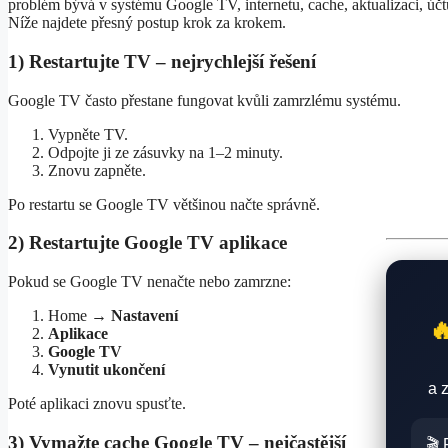
problém bývá v systému Google TV, internetu, cache, aktualizaci, ú
Níže najdete přesný postup krok za krokem.
1) Restartujte TV – nejrychlejší řešení
Google TV často přestane fungovat kvůli zamrzlému systému.
Vypněte TV.
Odpojte ji ze zásuvky na 1–2 minuty.
Znovu zapněte.
Po restartu se Google TV většinou načte správně.
2) Restartujte Google TV aplikace
Pokud se Google TV nenačte nebo zamrzne:
Home →
Nastavení

Aplikace
Google TV
Vynutit ukončení
a 
Poté aplikaci znovu spusťte.
3) Vymažte cache Google TV – nejčastější
🎬 