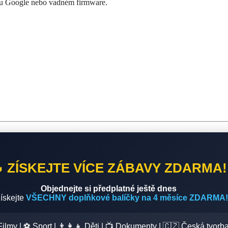
čtu Google nebo vadném firmware.
 ZÍSKEJTE VÍCE ZÁBAVY ZDARMA!
Objednejte si předplatné ještě dnes
získejte
VŠECHNY doplňkové balíčky na 4 měsíce ZDARMA!
Filmy | ⚽ Sport | 👨‍👩‍👧 Děti | 📺 Dokumenty | 🇨🇿 Česká tvorb