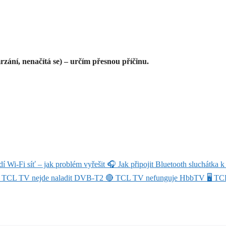
zání, nenačítá se) – určím přesnou příčinu.
 Wi-Fi síť – jak problém vyřešit
🎧
Jak připojit Bluetooth sluchátka 
TCL TV nejde naladit DVB-T2
🔴
TCL TV nefunguje HbbTV
🖥️
TC