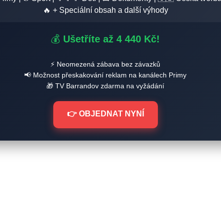
🔥 + Speciální obsah a další výhody
💰
Ušetříte až 4 440 Kč!
⚡ Neomezená zábava bez závazků
📢 Možnost přeskakování reklam na kanálech Primy
🎁 TV Barrandov zdarma na vyžádání
👉 OBJEDNAT NYNÍ