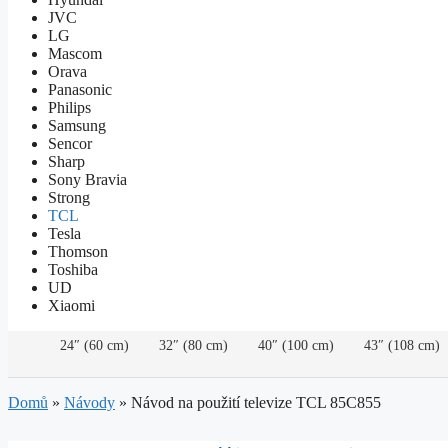
JVC
LG
Mascom
Orava
Panasonic
Philips
Samsung
Sencor
Sharp
Sony Bravia
Strong
TCL
Tesla
Thomson
Toshiba
UD
Xiaomi
24″ (60 cm)
32″ (80 cm)
40″ (100 cm)
43″ (108 cm)
Domů
»
Návody
»
Návod na použití televize TCL 85C855