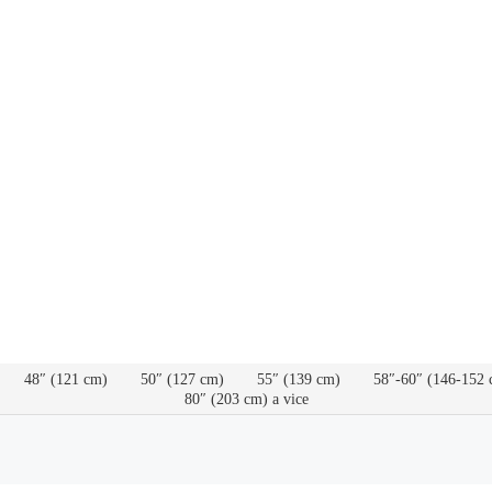
48″ (121 cm)
50″ (127 cm)
55″ (139 cm)
58″-60″ (146-152 
80″ (203 cm) a vice