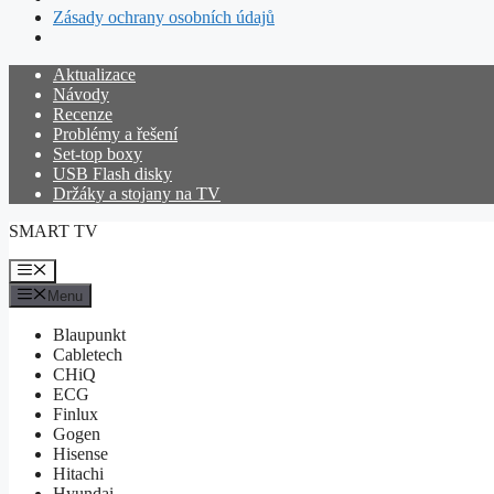
Zásady ochrany osobních údajů
Přeskočit
Aktualizace
na
Návody
obsah
Recenze
Problémy a řešení
Set-top boxy
USB Flash disky
Držáky a stojany na TV
SMART TV
Menu
Menu
Blaupunkt
Cabletech
CHiQ
ECG
Finlux
Gogen
Hisense
Hitachi
Hyundai