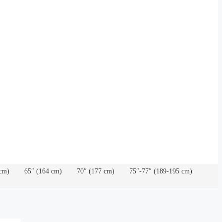
cm)
65″ (164 cm)
70″ (177 cm)
75″-77″ (189-195 cm)