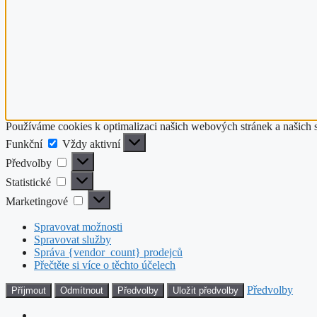
Používáme cookies k optimalizaci našich webových stránek a našich 
Funkční
Funkční
Vždy aktivní
Předvolby
Předvolby
Statistické
Statistické
Marketingové
Marketingové
Spravovat možnosti
Spravovat služby
Správa {vendor_count} prodejců
Přečtěte si více o těchto účelech
Předvolby
Příjmout
Odmítnout
Předvolby
Uložit předvolby