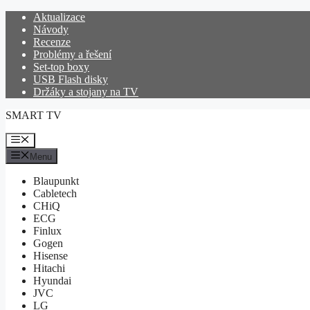
Přeskočit
Aktualizace
na
Návody
obsah
Recenze
Problémy a řešení
Set-top boxy
USB Flash disky
Držáky a stojany na TV
SMART TV
Menu
Menu
Blaupunkt
Cabletech
CHiQ
ECG
Finlux
Gogen
Hisense
Hitachi
Hyundai
JVC
LG