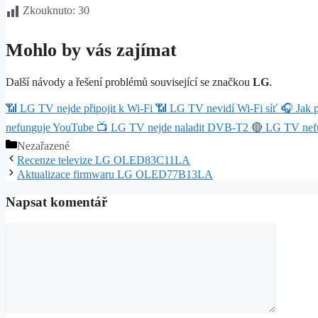
Zkouknuto:
30
Mohlo by vás zajímat
Další návody a řešení problémů související se značkou
LG
.
📶
LG TV nejde připojit k Wi-Fi
📶
LG TV nevidí Wi-Fi síť
🎧
Jak 
nefunguje YouTube
📺
LG TV nejde naladit DVB-T2
🔴
LG TV nef
Rubriky
Nezařazené
Recenze televize LG OLED83C11LA
Aktualizace firmwaru LG OLED77B13LA
Napsat komentář
Komentář