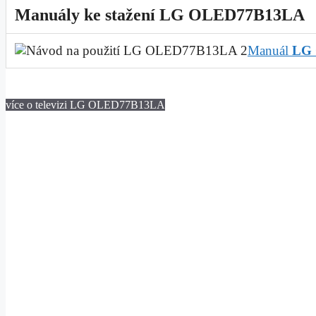
Manuály ke stažení LG OLED77B13LA
Manuál
LG
více o televizi LG OLED77B13LA