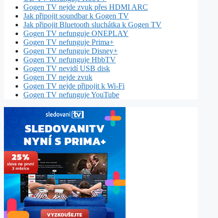
Gogen TV nejde zvuk přes HDMI ARC
Jak připojit soundbar k Gogen TV
Jak připojit Bluetooth sluchátka k Gogen TV
Gogen TV nefunguje ONEPLAY
Gogen TV nefunguje Prima+
Gogen TV nefunguje Disney+
Gogen TV nefunguje HbbTV
Gogen TV nevidí USB disk
Gogen TV nejde zvuk
Gogen TV nejde připojit k Wi-Fi
Gogen TV nefunguje YouTube