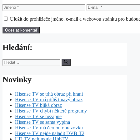
Jméno
E-
mail
Uložit do prohlížeče jméno, e-mail a webovou stránku pro budou
Hledání:
Hledat:
Novinky
Hisense TV se trhá obraz při hraní
Hisense TV má příliš tmavý obraz
Hisense TV bliká obraz
Hisense TV chybí některé programy
Hisense TV se nezapne
Hisense TV se sama vypíná
Hisense TV má černou obrazovku
Hisense TV nejde naladit DVB-T2
UD TV nefunguje HbbTV