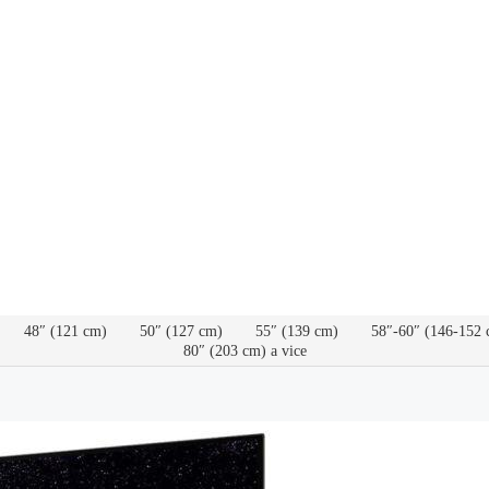
48″ (121 cm)
50″ (127 cm)
55″ (139 cm)
58″-60″ (146-152 
80″ (203 cm) a vice