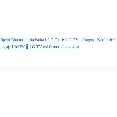
připojit Bluetooth sluchátka k LG TV
▶️
LG TV nefunguje Netflix
▶️
L
unguje HbbTV
🖥️
LG TV má černou obrazovku