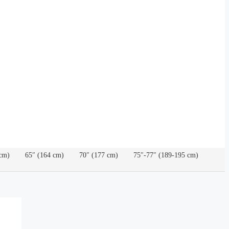
cm)
65″ (164 cm)
70″ (177 cm)
75″-77″ (189-195 cm)