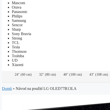
Mascom
Orava
Panasonic
Philips
Samsung
Sencor
Sharp
Sony Bravia
Strong
TCL
Tesla
Thomson
Toshiba
UD
Xiaomi
24″ (60 cm)
32″ (80 cm)
40″ (100 cm)
43″ (108 cm)
Domů
»
Návod na použití LG OLED77B13LA