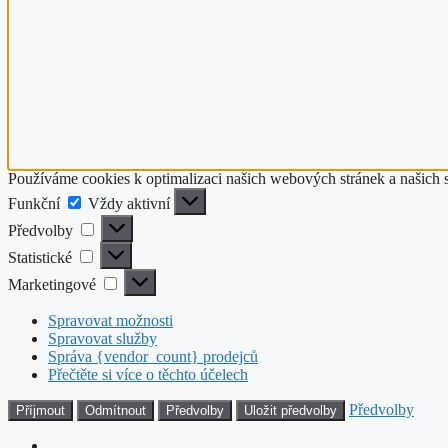
Používáme cookies k optimalizaci našich webových stránek a našich 
Funkční
Funkční
Vždy aktivní
Předvolby
Předvolby
Statistické
Statistické
Marketingové
Marketingové
Spravovat možnosti
Spravovat služby
Správa {vendor_count} prodejců
Přečtěte si více o těchto účelech
Předvolby
Příjmout
Odmítnout
Předvolby
Uložit předvolby