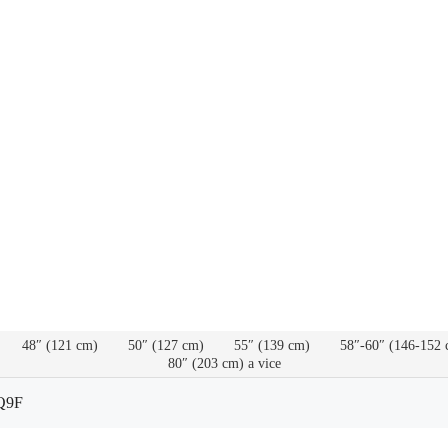
48″ (121 cm)
50″ (127 cm)
55″ (139 cm)
58″-60″ (146-152 
80″ (203 cm) a vice
8Q9F