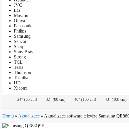
JVC
LG
Mascom
Orava
Panasonic
Philips
Samsung
Sencor
Sharp
Sony Bravia
Strong
TCL
Tesla
Thomson
Toshiba
UD
Xiaomi
24″ (60 cm)
32″ (80 cm)
40″ (100 cm)
43″ (108 cm)
Domů
»
Aktualizace
»
Aktualizace software televize Samsung QE8