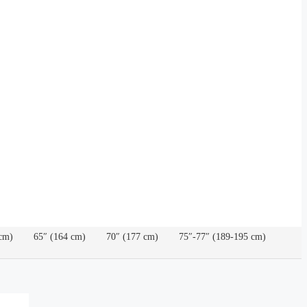
cm)
65″ (164 cm)
70″ (177 cm)
75″-77″ (189-195 cm)