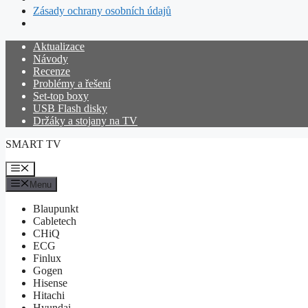
Zásady ochrany osobních údajů
Přeskočit
Aktualizace
na
Návody
obsah
Recenze
Problémy a řešení
Set-top boxy
USB Flash disky
Držáky a stojany na TV
SMART TV
Menu
Menu
Blaupunkt
Cabletech
CHiQ
ECG
Finlux
Gogen
Hisense
Hitachi
Hyundai