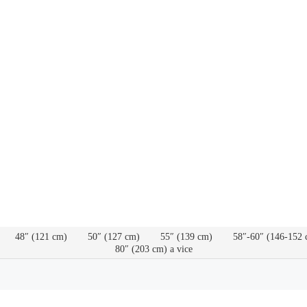
48″ (121 cm)
50″ (127 cm)
55″ (139 cm)
58″-60″ (146-152 
80″ (203 cm) a vice