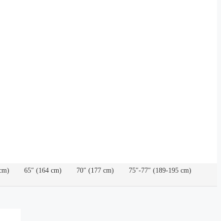
cm)
65″ (164 cm)
70″ (177 cm)
75″-77″ (189-195 cm)