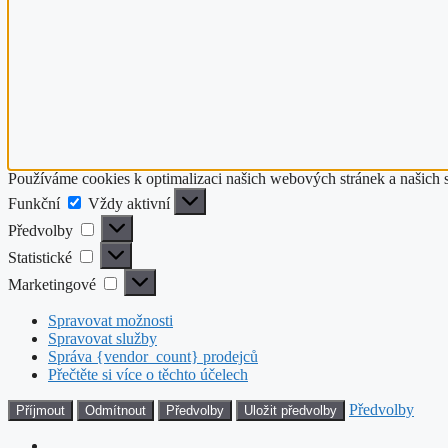
Používáme cookies k optimalizaci našich webových stránek a našich 
Funkční
Funkční
Vždy aktivní
Předvolby
Předvolby
Statistické
Statistické
Marketingové
Marketingové
Spravovat možnosti
Spravovat služby
Správa {vendor_count} prodejců
Přečtěte si více o těchto účelech
Předvolby
Příjmout
Odmítnout
Předvolby
Uložit předvolby