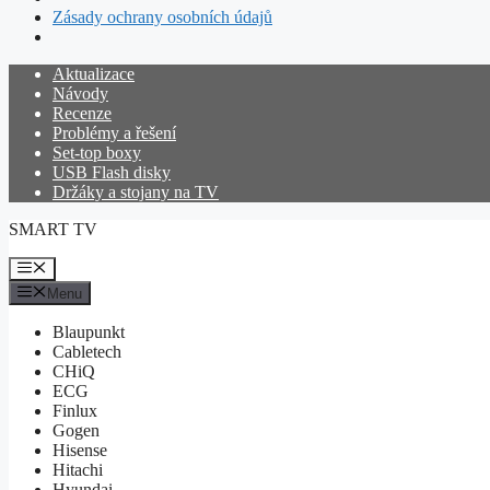
Zásady ochrany osobních údajů
Přeskočit
Aktualizace
na
Návody
obsah
Recenze
Problémy a řešení
Set-top boxy
USB Flash disky
Držáky a stojany na TV
SMART TV
Menu
Menu
Blaupunkt
Cabletech
CHiQ
ECG
Finlux
Gogen
Hisense
Hitachi
Hyundai