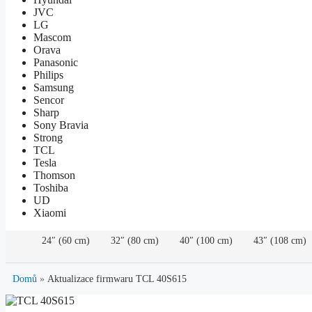
JVC
LG
Mascom
Orava
Panasonic
Philips
Samsung
Sencor
Sharp
Sony Bravia
Strong
TCL
Tesla
Thomson
Toshiba
UD
Xiaomi
24″ (60 cm)
32″ (80 cm)
40″ (100 cm)
43″ (108 cm)
Domů
»
Aktualizace firmwaru TCL 40S615