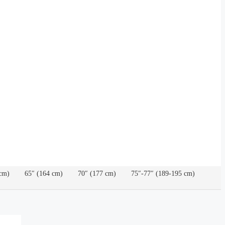
cm)
65″ (164 cm)
70″ (177 cm)
75″-77″ (189-195 cm)