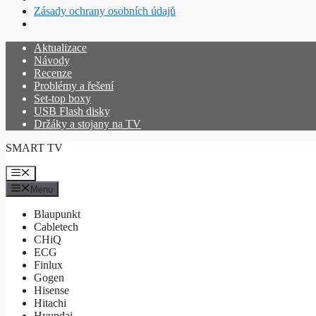
Zásady ochrany osobních údajů
Přeskočit
Aktualizace
na
Návody
obsah
Recenze
Problémy a řešení
Set-top boxy
USB Flash disky
Držáky a stojany na TV
SMART TV
Menu
Menu
Blaupunkt
Cabletech
CHiQ
ECG
Finlux
Gogen
Hisense
Hitachi
Hyundai