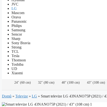
JVC
LG
Mascom
Orava
Panasonic
Philips
Samsung
Sencor
Sharp
Sony Bravia
Strong
TCL
Tesla
Thomson
Toshiba
UD
Xiaomi
24″ (60 cm)
32″ (80 cm)
40″ (100 cm)
43″ (108 cm)
Domů
»
Televize
»
LG
»
Smart televize LG 43NANO75P (2021) / 4