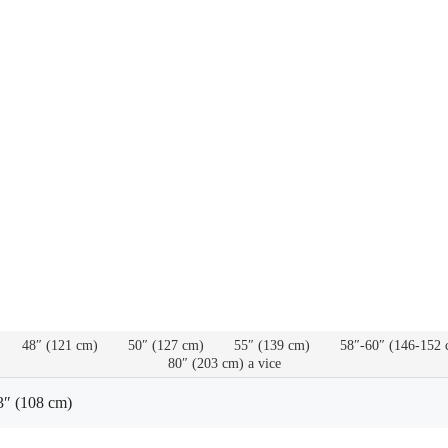
48″ (121 cm)
50″ (127 cm)
55″ (139 cm)
58″-60″ (146-152 
80″ (203 cm) a vice
3″ (108 cm)