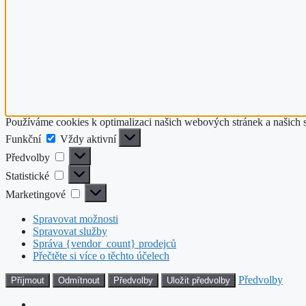
Používáme cookies k optimalizaci našich webových stránek a našich 
Funkční
Funkční
Vždy aktivní
Předvolby
Předvolby
Statistické
Statistické
Marketingové
Marketingové
Spravovat možnosti
Spravovat služby
Správa {vendor_count} prodejců
Přečtěte si více o těchto účelech
Předvolby
Příjmout
Odmítnout
Předvolby
Uložit předvolby