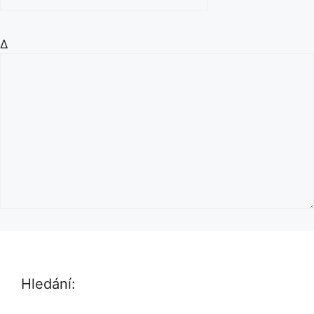
Δ
Hledání: