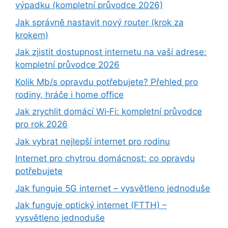
výpadku (kompletní průvodce 2026)
Jak správně nastavit nový router (krok za
krokem)
Jak zjistit dostupnost internetu na vaší adrese:
kompletní průvodce 2026
Kolik Mb/s opravdu potřebujete? Přehled pro
rodiny, hráče i home office
Jak zrychlit domácí Wi‑Fi: kompletní průvodce
pro rok 2026
Jak vybrat nejlepší internet pro rodinu
Internet pro chytrou domácnost: co opravdu
potřebujete
Jak funguje 5G internet – vysvětleno jednoduše
Jak funguje optický internet (FTTH) –
vysvětleno jednoduše