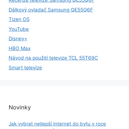
Recenze televize Samsung QE55Q6F
Dálkový ovladač Samsung QE55Q6F
Tizen OS
YouTube
Disney+
HBO Max
Návod na použití televize TCL 55T69C
Smart televize
Novinky
Jak vybrat nejlepší internet do bytu v roce