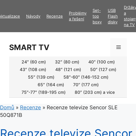
Přeskočit
Držák
Set-
USB
na
Problémy
a
Aktualizace
Návody
Recenze
top
Flash
obsah
a řešení
stojan
boxy
disky
na TV
SMART TV
Menu
24″ (60 cm)
32″ (80 cm)
40″ (100 cm)
43″ (108 cm)
48″ (121 cm)
50″ (127 cm)
55″ (139 cm)
58″-60″ (146-152 cm)
65″ (164 cm)
70″ (177 cm)
75″-77″ (189-195 cm)
80″ (203 cm) a vice
Domů
»
Recenze
»
Recenze televize Sencor SLE
50Q871B
Recenze televize Sencor