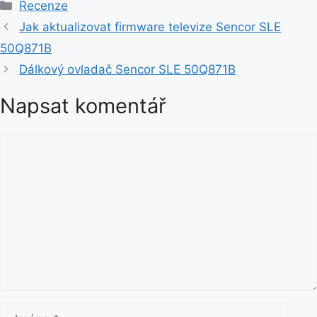
R
Recenze
u
Jak aktualizovat firmware televize Sencor SLE
b
50Q871B
r
Dálkový ovladač Sencor SLE 50Q871B
i
k
Napsat komentář
y
K
o
m
e
n
t
á
ř
J