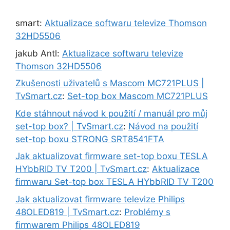
smart
:
Aktualizace softwaru televize Thomson
32HD5506
jakub Antl
:
Aktualizace softwaru televize
Thomson 32HD5506
Zkušenosti uživatelů s Mascom MC721PLUS |
TvSmart.cz
:
Set-top box Mascom MC721PLUS
Kde stáhnout návod k použití / manuál pro můj
set-top box? | TvSmart.cz
:
Návod na použití
set-top boxu STRONG SRT8541FTA
Jak aktualizovat firmware set-top boxu TESLA
HYbbRID TV T200 | TvSmart.cz
:
Aktualizace
firmwaru Set-top box TESLA HYbbRID TV T200
Jak aktualizovat firmware televize Philips
48OLED819 | TvSmart.cz
:
Problémy s
firmwarem Philips 48OLED819