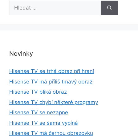
H
l
e
d
a
t
:
Novinky
Hisense TV se trhá obraz při hraní
Hisense TV má příliš tmavý obraz
Hisense TV bliká obraz
Hisense TV chybí některé programy
Hisense TV se nezapne
Hisense TV se sama vypíná
Hisense TV má černou obrazovku