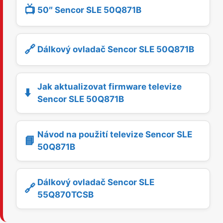
📺
50″ Sencor SLE 50Q871B
🔗
Dálkový ovladač Sencor SLE 50Q871B
Jak aktualizovat firmware televize
⬇️
Sencor SLE 50Q871B
Návod na použití televize Sencor SLE
📘
50Q871B
Dálkový ovladač Sencor SLE
🔗
55Q870TCSB