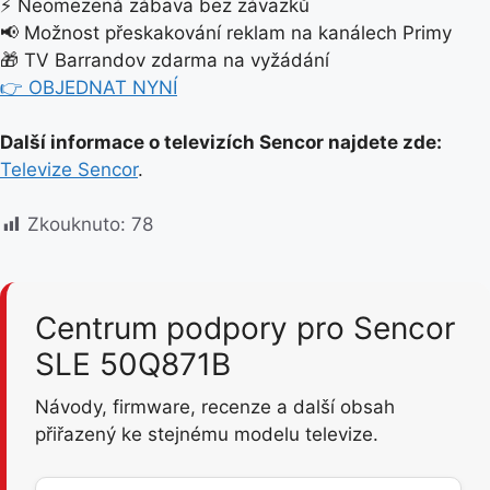
⚡ Neomezená zábava bez závazků
📢 Možnost přeskakování reklam na kanálech Primy
🎁 TV Barrandov zdarma na vyžádání
👉 OBJEDNAT NYNÍ
Další informace o televizích Sencor najdete zde:
Televize Sencor
.
Zkouknuto:
78
Centrum podpory pro Sencor
SLE 50Q871B
Návody, firmware, recenze a další obsah
přiřazený ke stejnému modelu televize.