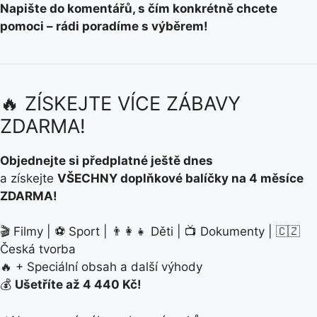
Napište do komentářů, s čím konkrétně chcete
pomoci – rádi poradíme s výběrem!
🔥 ZÍSKEJTE VÍCE ZÁBAVY
ZDARMA!
Objednejte si předplatné ještě dnes
a získejte
VŠECHNY doplňkové balíčky na 4 měsíce
ZDARMA!
🎬 Filmy | ⚽ Sport | 👨‍👩‍👧 Děti | 📺 Dokumenty | 🇨🇿
Česká tvorba
🔥 + Speciální obsah a další výhody
💰
Ušetříte až 4 440 Kč!