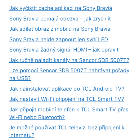
Jak vyčistit cache aplikací na Sony Bravia
Sony Bravia pomalá odezva – jak zrychlit
Jak sdílet obraz z mobilu na Sony Bravia
Sony Bravia nejde zapnout jen svítí LED
Sony Bravia žádný signál HDMI – jak opravit
Jak ručně naladit kanály na Sencor SDB 5007T?
Lze pomocí Sencor SDB 5007T nahrávat pořady
na USB?
Jak nainstalovat aplikace do TCL Android TV?
Jak nastavit Wi-Fi připojení na TCL Smart TV?
Jak připojit mobilní telefon k TCL Smart TV přes
Wi-Fi nebo Bluetooth?
Je možné používat TCL televizi bez připojení k
internetu?