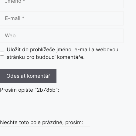
m
é
E
n
-
o
m
W
a
e
i
b
Uložit do prohlížeče jméno, e-mail a webovou
l
stránku pro budoucí komentáře.
Prosím opište "2b785b":
Nechte toto pole prázdné, prosím: