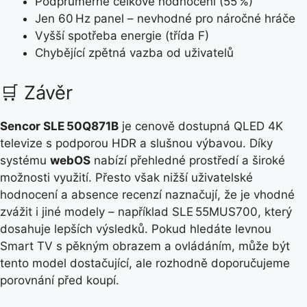
Podprůměrné celkové hodnocení (55 %)
Jen 60 Hz panel – nevhodné pro náročné hráče
Vyšší spotřeba energie (třída F)
Chybějící zpětná vazba od uživatelů
🛒 Závěr
Sencor SLE 50Q871B
je cenově dostupná QLED 4K
televize s podporou HDR a slušnou výbavou. Díky
systému
webOS
nabízí přehledné prostředí a široké
možnosti využití. Přesto však nižší uživatelské
hodnocení a absence recenzí naznačují, že je vhodné
zvážit i jiné modely – například SLE 55MUS700, který
dosahuje lepších výsledků. Pokud hledáte levnou
Smart TV s pěkným obrazem a ovládáním, může být
tento model dostačující, ale rozhodně doporučujeme
porovnání před koupí.