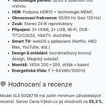
Technologie panelu:
QLED s Quantum Dot
vrstvou
HDR:
Podpora HDR10 + technologie MEMC
Obnovovací frekvence:
50/60 Hz (bez 120 Hz)
Zvuk:
Stereo 24 W reproduktory
Připojení:
3× HDMI, 2× USB, Wi‑Fi, DVB-
T/T2/C/S/S2, HbbTV, sluchátka
Smart TV:
webOS s aplikacemi (Netflix, HBO
Max, YouTube, atd.)
Design & ovládání:
bezrámečkový kovový
design, Magický ovladač
Montáž:
VESA 200 × 200, držák v balení
Energetická třída:
F (~64 kWh/1000 h)
💬 Hodnocení a recenze
Model SLE 50Q871B má zatím minimum uživatelských
recenzí. Server Cena‑Výkon.cz jej ohodnotil na
55,3 %
,