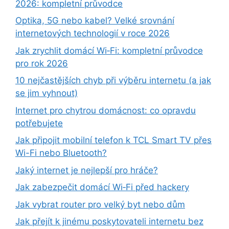
2026: kompletní průvodce
Optika, 5G nebo kabel? Velké srovnání
internetových technologií v roce 2026
Jak zrychlit domácí Wi‑Fi: kompletní průvodce
pro rok 2026
10 nejčastějších chyb při výběru internetu (a jak
se jim vyhnout)
Internet pro chytrou domácnost: co opravdu
potřebujete
Jak připojit mobilní telefon k TCL Smart TV přes
Wi-Fi nebo Bluetooth?
Jaký internet je nejlepší pro hráče?
Jak zabezpečit domácí Wi‑Fi před hackery
Jak vybrat router pro velký byt nebo dům
Jak přejít k jinému poskytovateli internetu bez