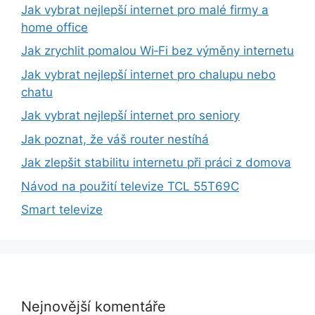
Jak vybrat nejlepší internet pro malé firmy a
home office
Jak zrychlit pomalou Wi‑Fi bez výměny internetu
Jak vybrat nejlepší internet pro chalupu nebo
chatu
Jak vybrat nejlepší internet pro seniory
Jak poznat, že váš router nestíhá
Jak zlepšit stabilitu internetu při práci z domova
Návod na použití televize TCL 55T69C
Smart televize
Nejnovější komentáře