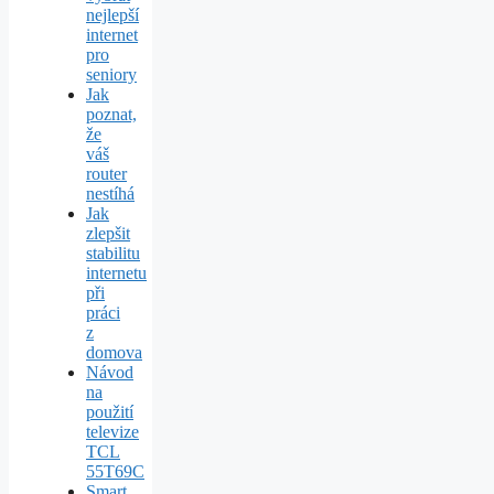
nejlepší
internet
pro
seniory
Jak
poznat,
že
váš
router
nestíhá
Jak
zlepšit
stabilitu
internetu
při
práci
z
domova
Návod
na
použití
televize
TCL
55T69C
Smart