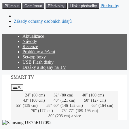
Předvolby
Příjmout
Odmítnout
Předvolby
Uložit předvolby
Zásady ochrany osobních údajů
Přeskočit
Aktualizace
na
Návody
obsah
Recenze
Problémy a řešení
Set-top boxy
USB Flash disky
Držáky a stojany na TV
SMART TV
Menu
24″ (60 cm)
32″ (80 cm)
40″ (100 cm)
43″ (108 cm)
48″ (121 cm)
50″ (127 cm)
55″ (139 cm)
58″-60″ (146-152 cm)
65″ (164 cm)
70″ (177 cm)
75″-77″ (189-195 cm)
80″ (203 cm) a vice