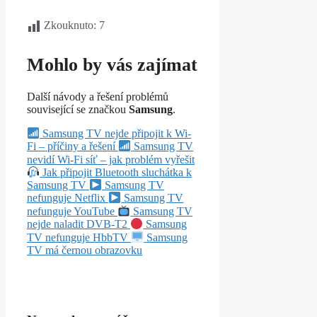
Zkouknuto:
7
Mohlo by vás zajímat
Další návody a řešení problémů
související se značkou
Samsung
.
Samsung TV nejde připojit k Wi-
Fi – příčiny a řešení
Samsung TV
nevidí Wi-Fi síť – jak problém vyřešit
Jak připojit Bluetooth sluchátka k
Samsung TV
Samsung TV
nefunguje Netflix
Samsung TV
nefunguje YouTube
Samsung TV
nejde naladit DVB-T2
Samsung
TV nefunguje HbbTV
Samsung
TV má černou obrazovku