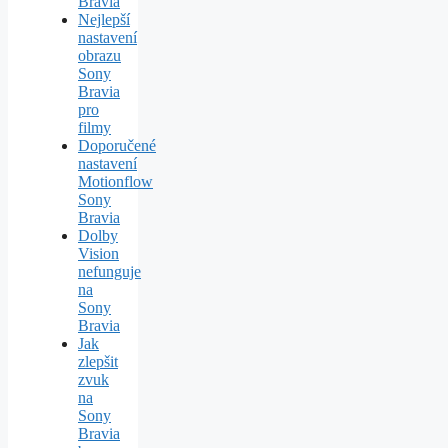
Bravia
Nejlepší
nastavení
obrazu
Sony
Bravia
pro
filmy
Doporučené
nastavení
Motionflow
Sony
Bravia
Dolby
Vision
nefunguje
na
Sony
Bravia
Jak
zlepšit
zvuk
na
Sony
Bravia