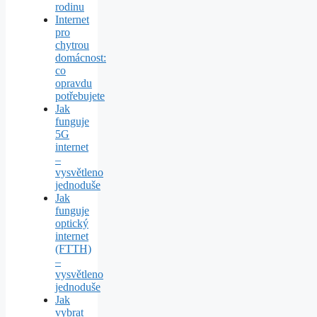
rodinu
Internet
pro
chytrou
domácnost:
co
opravdu
potřebujete
Jak
funguje
5G
internet
–
vysvětleno
jednoduše
Jak
funguje
optický
internet
(FTTH)
–
vysvětleno
jednoduše
Jak
vybrat