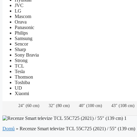
JVC
LG
Mascom
Orava
Panasonic
Philips
Samsung
Sencor
Sharp
Sony Bravia
Strong
TCL
Tesla
Thomson
Toshiba
UD
Xiaomi
24″ (60 cm)
32″ (80 cm)
40″ (100 cm)
43″ (108 cm)
Domů
»
Recenze Smart televize TCL 55C725 (2021) / 55″ (139 cm)