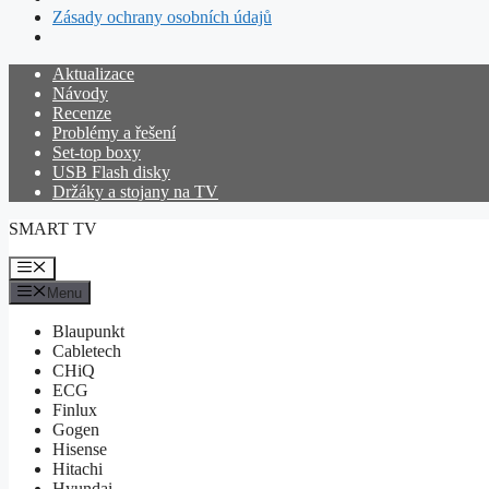
Zásady ochrany osobních údajů
Přeskočit
Aktualizace
na
Návody
obsah
Recenze
Problémy a řešení
Set-top boxy
USB Flash disky
Držáky a stojany na TV
SMART TV
Menu
Menu
Blaupunkt
Cabletech
CHiQ
ECG
Finlux
Gogen
Hisense
Hitachi
Hyundai