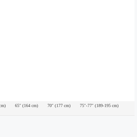
cm)
65″ (164 cm)
70″ (177 cm)
75″-77″ (189-195 cm)