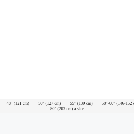
48″ (121 cm)
50″ (127 cm)
55″ (139 cm)
58″-60″ (146-152 
80″ (203 cm) a vice