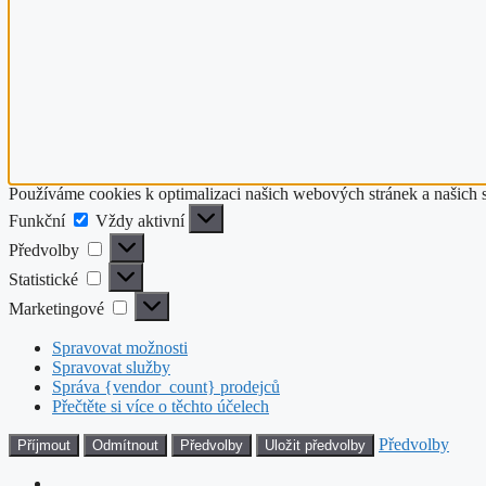
Používáme cookies k optimalizaci našich webových stránek a našich 
Funkční
Funkční
Vždy aktivní
Předvolby
Předvolby
Statistické
Statistické
Marketingové
Marketingové
Spravovat možnosti
Spravovat služby
Správa {vendor_count} prodejců
Přečtěte si více o těchto účelech
Předvolby
Příjmout
Odmítnout
Předvolby
Uložit předvolby