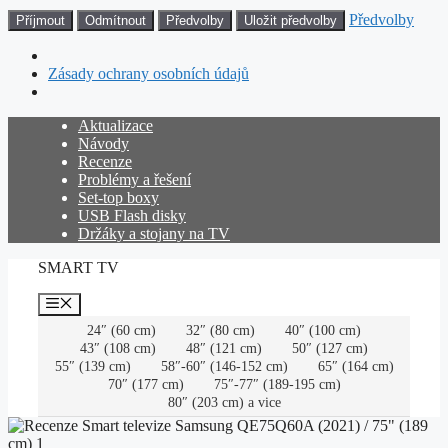
Předvolby
Příjmout
Odmítnout
Předvolby
Uložit předvolby
Zásady ochrany osobních údajů
Přeskočit
Aktualizace
na
Návody
obsah
Recenze
Problémy a řešení
Set-top boxy
USB Flash disky
Držáky a stojany na TV
SMART TV
Menu
24″ (60 cm)
32″ (80 cm)
40″ (100 cm)
43″ (108 cm)
48″ (121 cm)
50″ (127 cm)
55″ (139 cm)
58″-60″ (146-152 cm)
65″ (164 cm)
70″ (177 cm)
75″-77″ (189-195 cm)
80″ (203 cm) a vice