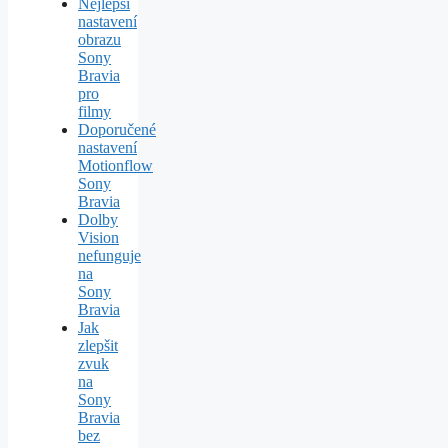
Nejlepší
nastavení
obrazu
Sony
Bravia
pro
filmy
Doporučené
nastavení
Motionflow
Sony
Bravia
Dolby
Vision
nefunguje
na
Sony
Bravia
Jak
zlepšit
zvuk
na
Sony
Bravia
bez