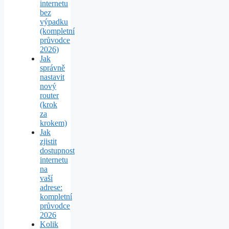
internetu
bez
výpadku
(kompletní
průvodce
2026)
Jak
správně
nastavit
nový
router
(krok
za
krokem)
Jak
zjistit
dostupnost
internetu
na
vaší
adrese:
kompletní
průvodce
2026
Kolik