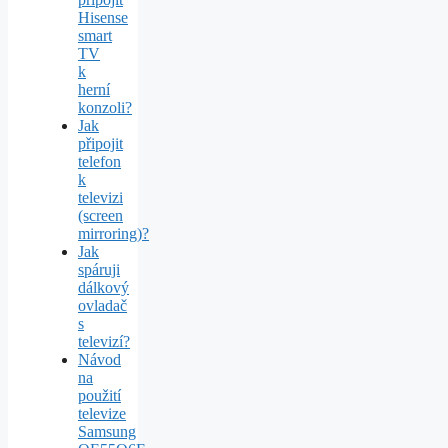
Hisense
smart
TV
k
herní
konzoli?
Jak
připojit
telefon
k
televizi
(screen
mirroring)?
Jak
spáruji
dálkový
ovladač
s
televizí?
Návod
na
použití
televize
Samsung