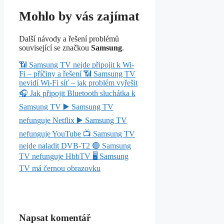
Mohlo by vás zajímat
Další návody a řešení problémů
související se značkou
Samsung
.
📶
Samsung TV nejde připojit k Wi-
Fi – příčiny a řešení
📶
Samsung TV
nevidí Wi-Fi síť – jak problém vyřešit
🎧
Jak připojit Bluetooth sluchátka k
Samsung TV
▶️
Samsung TV
nefunguje Netflix
▶️
Samsung TV
nefunguje YouTube
📺
Samsung TV
nejde naladit DVB-T2
🔴
Samsung
TV nefunguje HbbTV
🖥️
Samsung
TV má černou obrazovku
Napsat komentář