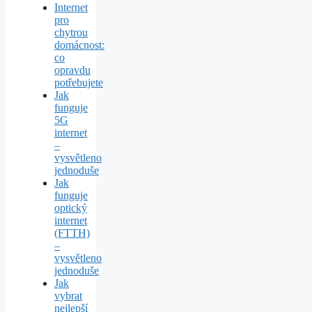
Internet
pro
chytrou
domácnost:
co
opravdu
potřebujete
Jak
funguje
5G
internet
–
vysvětleno
jednoduše
Jak
funguje
optický
internet
(FTTH)
–
vysvětleno
jednoduše
Jak
vybrat
nejlepší