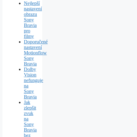
Nejlepší
nastavení
obrazu
Sony
Bravia
pro
filmy
Doporučené
nastavení
Motionflow
Sony
Bravia
Dolby
Vision
nefunguje
na
Sony
Bravia
Jak
zlepšit
zvuk
na
Sony
Bravia
bez