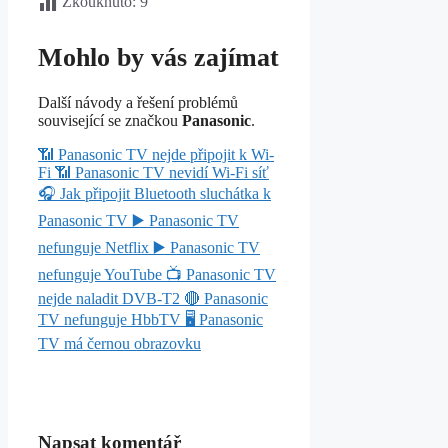
Zkouknuto:
9
Mohlo by vás zajímat
Další návody a řešení problémů
související se značkou
Panasonic
.
📶
Panasonic TV nejde připojit k Wi-
Fi
📶
Panasonic TV nevidí Wi-Fi síť
🎧
Jak připojit Bluetooth sluchátka k
Panasonic TV
▶️
Panasonic TV
nefunguje Netflix
▶️
Panasonic TV
nefunguje YouTube
📺
Panasonic TV
nejde naladit DVB-T2
🔴
Panasonic
TV nefunguje HbbTV
🖥️
Panasonic
TV má černou obrazovku
Napsat komentář