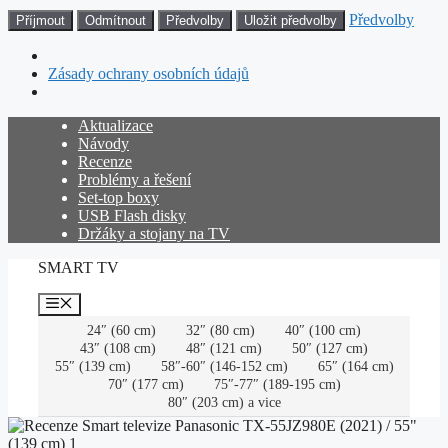
Předvolby
Příjmout
Odmítnout
Předvolby
Uložit předvolby
Zásady ochrany osobních údajů
Přeskočit
Aktualizace
na
Návody
obsah
Recenze
Problémy a řešení
Set-top boxy
USB Flash disky
Držáky a stojany na TV
SMART TV
Menu
24″ (60 cm)
32″ (80 cm)
40″ (100 cm)
43″ (108 cm)
48″ (121 cm)
50″ (127 cm)
55″ (139 cm)
58″-60″ (146-152 cm)
65″ (164 cm)
70″ (177 cm)
75″-77″ (189-195 cm)
80″ (203 cm) a vice