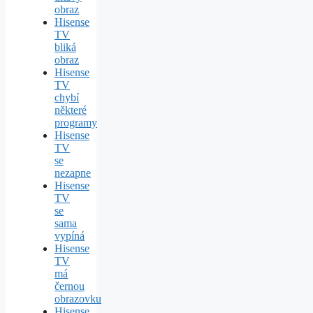
obraz
Hisense
TV
bliká
obraz
Hisense
TV
chybí
některé
programy
Hisense
TV
se
nezapne
Hisense
TV
se
sama
vypíná
Hisense
TV
má
černou
obrazovku
Hisense