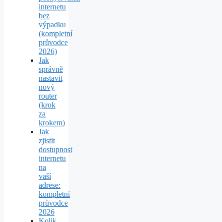
internetu
bez
výpadku
(kompletní
průvodce
2026)
Jak
správně
nastavit
nový
router
(krok
za
krokem)
Jak
zjistit
dostupnost
internetu
na
vaší
adrese:
kompletní
průvodce
2026
Kolik