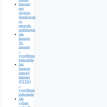
Internet
pro
chytrou
domácnost:
co
opravdu
potřebujete
Jak
funguje
5G
internet
–
vysvětleno
jednoduše
Jak
funguje
optický
internet
(FTTH)
–
vysvětleno
jednoduše
Jak
vybrat