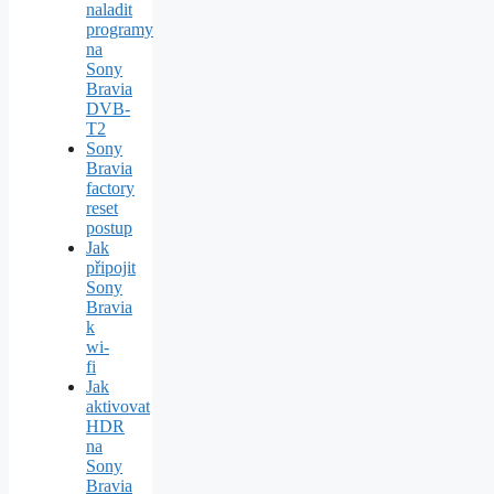
naladit
programy
na
Sony
Bravia
DVB-
T2
Sony
Bravia
factory
reset
postup
Jak
připojit
Sony
Bravia
k
wi-
fi
Jak
aktivovat
HDR
na
Sony
Bravia