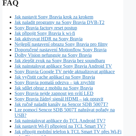
FAQ
Jak nastavit Sony Bravia krok za krokem
Jak naladit programy na Sony Bravia DVB-T2
Sony Bravia factory reset postup
Jak připojit Sony Bravia k wi-fi
Jak aktivovat HDR na Sony Bravia
Nejlepší nastavení obrazu Sony Bravia pro filmy
Doporučené nastavení Motionflow Sony Bravia
Dolby Vision nefunguje na Sony Bravia
Jak zlepšit zvuk na Sony Bravia bez soundbaru
Jak nainstalovat aplikace Sony Bravia Android TV
Sony Bravia Google TV nejde aktualizovat aplikace
Jak vyčistit cache aplikací na Sony Bravia
Sony Bravia pomalá odezva – jak zrychlit
Jak sdílet obraz z mobilu na Sony Bravia
Sony Bravia nejde zapnout jen svítí LED
Sony Bravia žádný signál HDMI – jak opravit
Jak ručně naladit kanály na Sencor SDB 5007T?
Lze pomocí Sencor SDB 5007T nahrávat pořady na
USB?
Jak nainstalovat aplikace do TCL Android TV?
Jak nastavit Wi-Fi připojení na TCL Smart TV?
Jak připojit mobilní telefon k TCL Smart TV přes Wi-Fi