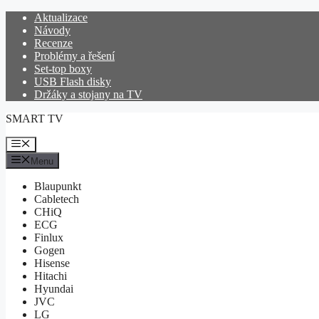
Přeskočit
Aktualizace
na
Návody
obsah
Recenze
Problémy a řešení
Set-top boxy
USB Flash disky
Držáky a stojany na TV
SMART TV
Menu
Menu
Blaupunkt
Cabletech
CHiQ
ECG
Finlux
Gogen
Hisense
Hitachi
Hyundai
JVC
LG