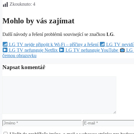
Zkouknuto:
4
Mohlo by vás zajímat
Další návody a řešení problémů související se značkou
LG
.
LG TV nejde připojit k Wi-Fi – příčiny a řešení
LG TV nevidí W
LG TV nefunguje Netflix
LG TV nefunguje YouTube
LG 
černou obrazovku
Napsat komentář
Komentář
Jméno
E-
mail