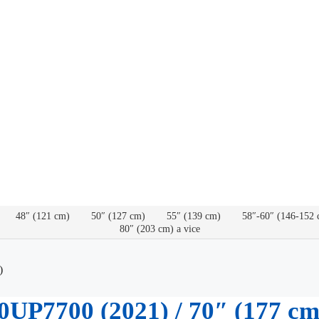
48″ (121 cm)
50″ (127 cm)
55″ (139 cm)
58″-60″ (146-152 
80″ (203 cm) a vice
)
0UP7700 (2021) / 70″ (177 cm