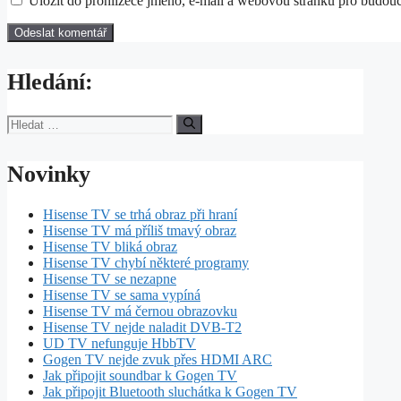
Uložit do prohlížeče jméno, e-mail a webovou stránku pro budou
Hledání:
Hledat:
Novinky
Hisense TV se trhá obraz při hraní
Hisense TV má příliš tmavý obraz
Hisense TV bliká obraz
Hisense TV chybí některé programy
Hisense TV se nezapne
Hisense TV se sama vypíná
Hisense TV má černou obrazovku
Hisense TV nejde naladit DVB-T2
UD TV nefunguje HbbTV
Gogen TV nejde zvuk přes HDMI ARC
Jak připojit soundbar k Gogen TV
Jak připojit Bluetooth sluchátka k Gogen TV