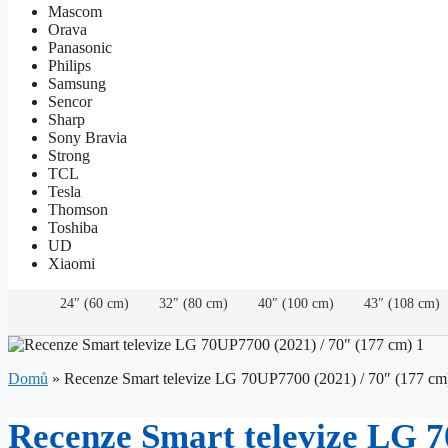
Mascom
Orava
Panasonic
Philips
Samsung
Sencor
Sharp
Sony Bravia
Strong
TCL
Tesla
Thomson
Toshiba
UD
Xiaomi
24″ (60 cm)
32″ (80 cm)
40″ (100 cm)
43″ (108 cm)
Domů
»
Recenze Smart televize LG 70UP7700 (2021) / 70″ (177 cm
Recenze Smart televize LG 7