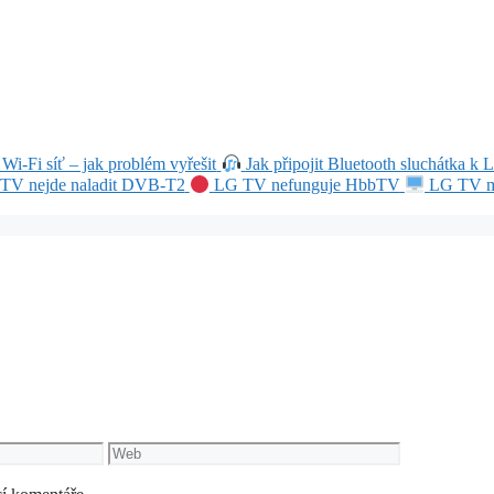
i-Fi síť – jak problém vyřešit
Jak připojit Bluetooth sluchátka k
TV nejde naladit DVB-T2
LG TV nefunguje HbbTV
LG TV 
Web