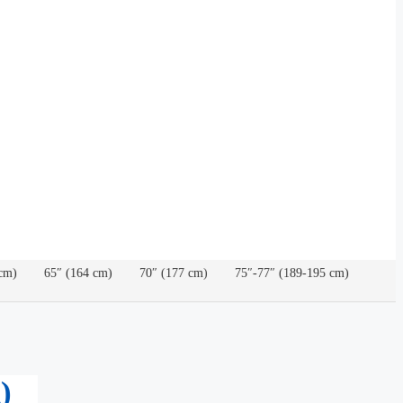
cm)
65″ (164 cm)
70″ (177 cm)
75″-77″ (189-195 cm)
)