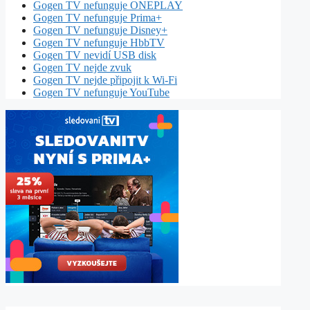
Gogen TV nefunguje ONEPLAY
Gogen TV nefunguje Prima+
Gogen TV nefunguje Disney+
Gogen TV nefunguje HbbTV
Gogen TV nevidí USB disk
Gogen TV nejde zvuk
Gogen TV nejde připojit k Wi-Fi
Gogen TV nefunguje YouTube