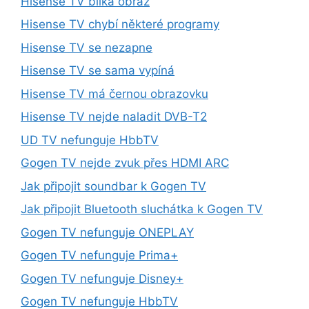
Hisense TV bliká obraz
Hisense TV chybí některé programy
Hisense TV se nezapne
Hisense TV se sama vypíná
Hisense TV má černou obrazovku
Hisense TV nejde naladit DVB-T2
UD TV nefunguje HbbTV
Gogen TV nejde zvuk přes HDMI ARC
Jak připojit soundbar k Gogen TV
Jak připojit Bluetooth sluchátka k Gogen TV
Gogen TV nefunguje ONEPLAY
Gogen TV nefunguje Prima+
Gogen TV nefunguje Disney+
Gogen TV nefunguje HbbTV