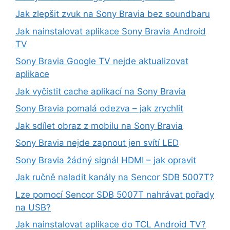
Jak zlepšit zvuk na Sony Bravia bez soundbaru
Jak nainstalovat aplikace Sony Bravia Android
TV
Sony Bravia Google TV nejde aktualizovat
aplikace
Jak vyčistit cache aplikací na Sony Bravia
Sony Bravia pomalá odezva – jak zrychlit
Jak sdílet obraz z mobilu na Sony Bravia
Sony Bravia nejde zapnout jen svítí LED
Sony Bravia žádný signál HDMI – jak opravit
Jak ručně naladit kanály na Sencor SDB 5007T?
Lze pomocí Sencor SDB 5007T nahrávat pořady
na USB?
Jak nainstalovat aplikace do TCL Android TV?