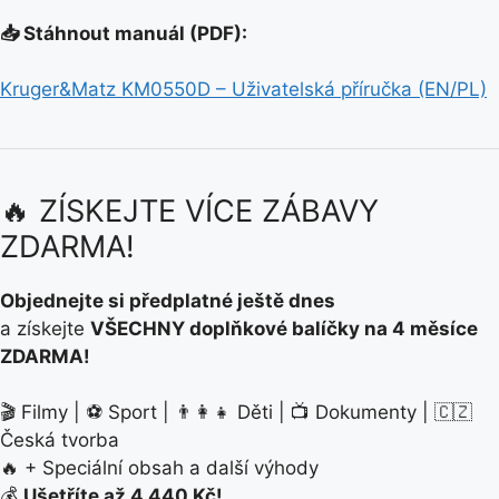
📥 Stáhnout manuál (PDF):
Kruger&Matz KM0550D – Uživatelská příručka (EN/PL)
🔥 ZÍSKEJTE VÍCE ZÁBAVY
ZDARMA!
Objednejte si předplatné ještě dnes
a získejte
VŠECHNY doplňkové balíčky na 4 měsíce
ZDARMA!
🎬 Filmy | ⚽ Sport | 👨‍👩‍👧 Děti | 📺 Dokumenty | 🇨🇿
Česká tvorba
🔥 + Speciální obsah a další výhody
💰
Ušetříte až 4 440 Kč!