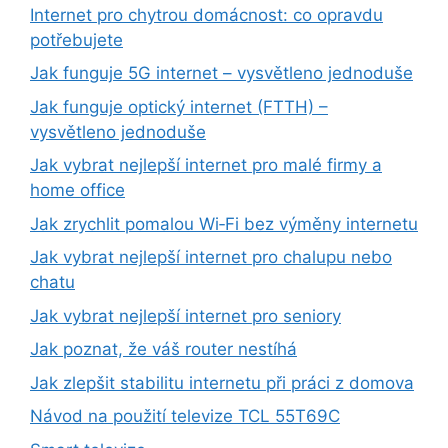
Internet pro chytrou domácnost: co opravdu
potřebujete
Jak funguje 5G internet – vysvětleno jednoduše
Jak funguje optický internet (FTTH) –
vysvětleno jednoduše
Jak vybrat nejlepší internet pro malé firmy a
home office
Jak zrychlit pomalou Wi‑Fi bez výměny internetu
Jak vybrat nejlepší internet pro chalupu nebo
chatu
Jak vybrat nejlepší internet pro seniory
Jak poznat, že váš router nestíhá
Jak zlepšit stabilitu internetu při práci z domova
Návod na použití televize TCL 55T69C