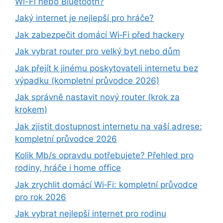
Wi-Fi nebo Bluetooth?
Jaký internet je nejlepší pro hráče?
Jak zabezpečit domácí Wi‑Fi před hackery
Jak vybrat router pro velký byt nebo dům
Jak přejít k jinému poskytovateli internetu bez
výpadku (kompletní průvodce 2026)
Jak správně nastavit nový router (krok za
krokem)
Jak zjistit dostupnost internetu na vaší adrese:
kompletní průvodce 2026
Kolik Mb/s opravdu potřebujete? Přehled pro
rodiny, hráče i home office
Jak zrychlit domácí Wi‑Fi: kompletní průvodce
pro rok 2026
Jak vybrat nejlepší internet pro rodinu