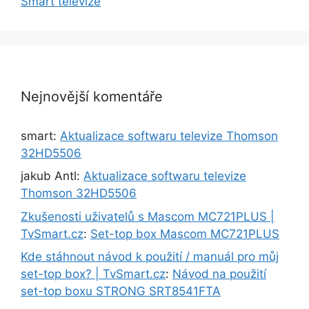
Smart televize
Nejnovější komentáře
smart
:
Aktualizace softwaru televize Thomson
32HD5506
jakub Antl
:
Aktualizace softwaru televize
Thomson 32HD5506
Zkušenosti uživatelů s Mascom MC721PLUS |
TvSmart.cz
:
Set-top box Mascom MC721PLUS
Kde stáhnout návod k použití / manuál pro můj
set-top box? | TvSmart.cz
:
Návod na použití
set-top boxu STRONG SRT8541FTA