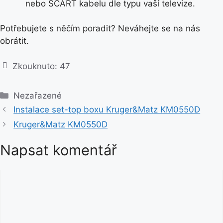
nebo SCART kabelu dle typu vaší televize.
Potřebujete s něčím poradit? Neváhejte se na nás
obrátit.
Zkouknuto:
47
R
Nezařazené
u
Instalace set-top boxu Kruger&Matz KM0550D
b
Kruger&Matz KM0550D
r
i
Napsat komentář
k
y
K
o
m
e