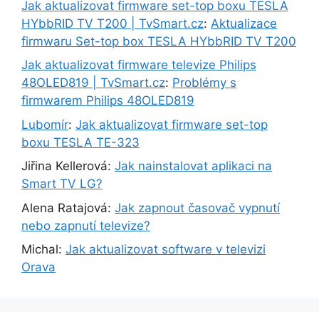
Jak aktualizovat firmware set-top boxu TESLA
HYbbRID TV T200 | TvSmart.cz
:
Aktualizace
firmwaru Set-top box TESLA HYbbRID TV T200
Jak aktualizovat firmware televize Philips
48OLED819 | TvSmart.cz
:
Problémy s
firmwarem Philips 48OLED819
Lubomír
:
Jak aktualizovat firmware set-top
boxu TESLA TE-323
Jiřina Kellerová
:
Jak nainstalovat aplikaci na
Smart TV LG?
Alena Ratajová
:
Jak zapnout časovač vypnutí
nebo zapnutí televize?
Michal
:
Jak aktualizovat software v televizi
Orava