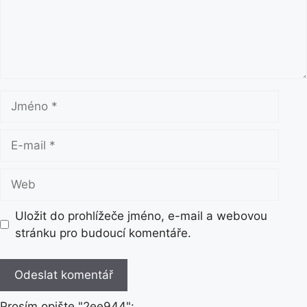
n
t
á
ř
J
m
é
E
n
-
o
m
W
a
e
i
b
Uložit do prohlížeče jméno, e-mail a webovou
l
stránku pro budoucí komentáře.
Prosím opište "2ee944":