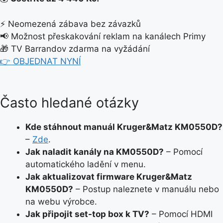
⚡ Neomezená zábava bez závazků
📢 Možnost přeskakování reklam na kanálech Primy
🎁 TV Barrandov zdarma na vyžádání
👉 OBJEDNAT NYNÍ
Často hledané otázky
Kde stáhnout manuál Kruger&Matz KM0550D?
–
Zde
.
Jak naladit kanály na KM0550D?
– Pomocí
automatického ladění v menu.
Jak aktualizovat firmware Kruger&Matz
KM0550D?
– Postup naleznete v manuálu nebo
na webu výrobce.
Jak připojit set-top box k TV?
– Pomocí HDMI