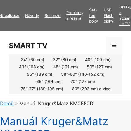
Přeskočit
Držák
Set-
USB
na
Problémy
a
Aktualizace
Návody
Recenze
top
Flash
obsah
a řešení
stojan
boxy
disky
na TV
SMART TV
Menu
24″ (60 cm)
32″ (80 cm)
40″ (100 cm)
43″ (108 cm)
48″ (121 cm)
50″ (127 cm)
55″ (139 cm)
58″-60″ (146-152 cm)
65″ (164 cm)
70″ (177 cm)
75″-77″ (189-195 cm)
80″ (203 cm) a vice
Domů
»
Manuál Kruger&Matz KM0550D
Manuál Kruger&Matz