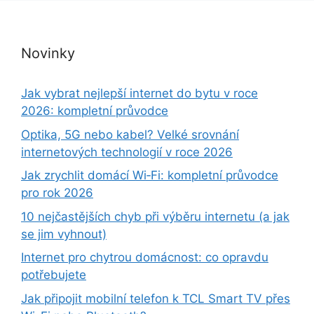
Novinky
Jak vybrat nejlepší internet do bytu v roce
2026: kompletní průvodce
Optika, 5G nebo kabel? Velké srovnání
internetových technologií v roce 2026
Jak zrychlit domácí Wi‑Fi: kompletní průvodce
pro rok 2026
10 nejčastějších chyb při výběru internetu (a jak
se jim vyhnout)
Internet pro chytrou domácnost: co opravdu
potřebujete
Jak připojit mobilní telefon k TCL Smart TV přes