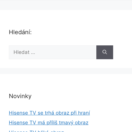
Hledání:
H
l
e
d
a
t
:
Novinky
Hisense TV se trhá obraz při hraní
Hisense TV má příliš tmavý obraz