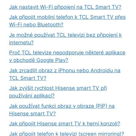
Jak nastavit Wi-Fi připojení na TCL Smart TV?
Jak připojit mobilní telefon k TCL Smart TV přes
Wi-Fi nebo Bluetooth?
Je možné používat TCL televizi bez připojení k
internetu?
Proč TCL televize nepodporuje některé aplikace
v obchodě Google Play?
Jak zrcadlit obraz z iPhonu nebo Androidu na
TCL Smart TV?
Jak zvýšit rychlost Hisense smart TV při
používání aplikací?
Jak používat funkci obraz v obraze (PiP) na
Hisense smart TV?
Jak připojit Hisense smart TV k herní konzoli?
Jak připojit telefon k televizi (screen mirroring)?