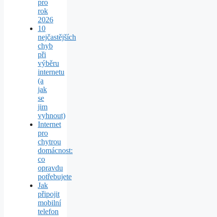
pro
rok
2026
10
nejčastějších
chyb
při
výběru
internetu
(a
jak
se
jim
vyhnout)
Internet
pro
chytrou
domácnost:
co
opravdu
potřebujete
Jak
připojit
mobilní
telefon