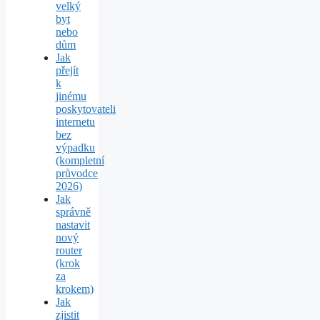
velký
byt
nebo
dům
Jak
přejít
k
jinému
poskytovateli
internetu
bez
výpadku
(kompletní
průvodce
2026)
Jak
správně
nastavit
nový
router
(krok
za
krokem)
Jak
zjistit