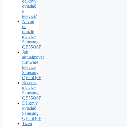
dálkový
ovladač
s
televizí?
Návod
na
použití
televize
Samsung
QE55Q6F
Jak
aktualizovat
firmware
televize
Samsung
QE55Q6F
Recenze
televize
Samsung
QE55Q6F
Dálkový
ovladač
Samsung
QE55Q6F
Tizen