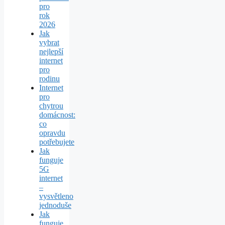
pro
rok
2026
Jak
vybrat
nejlepší
internet
pro
rodinu
Internet
pro
chytrou
domácnost:
co
opravdu
potřebujete
Jak
funguje
5G
internet
–
vysvětleno
jednoduše
Jak
funguje