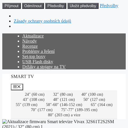
Předvolby
Příjmout
Odmítnout
Předvolby
Uložit předvolby
Zásady ochrany osobních údajů
Přeskočit
Aktualizace
na
Návody
obsah
Recenze
Problémy a řešení
Set-top boxy
USB Flash disky
Držáky a stojany na TV
SMART TV
Menu
24″ (60 cm)
32″ (80 cm)
40″ (100 cm)
43″ (108 cm)
48″ (121 cm)
50″ (127 cm)
55″ (139 cm)
58″-60″ (146-152 cm)
65″ (164 cm)
70″ (177 cm)
75″-77″ (189-195 cm)
80″ (203 cm) a vice