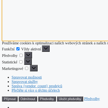
Používáme cookies k optimalizaci našich webových stránek a našich 
Funkční
Funkční
Vždy aktivní
Předvolby
Předvolby
Statistické
Statistické
Marketingové
Marketingové
Spravovat možnosti
Spravovat služby
Správa {vendor_count} prodejců
Přečtěte si více o těchto účelech
Předvolby
Příjmout
Odmítnout
Předvolby
Uložit předvolby