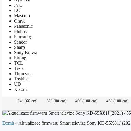
JVC
LG
Mascom
Orava
Panasonic
Philips
Samsung
Sencor
Sharp
Sony Bravia
Strong
TCL
Tesla
Thomson
Toshiba
UD
Xiaomi
24″ (60 cm)
32″ (80 cm)
40″ (100 cm)
43″ (108 cm)
Domů
»
Aktualizace firmwaru Smart televize Sony KD-55X81J (2021