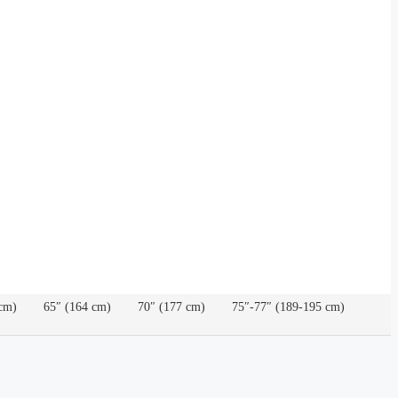
cm)
65″ (164 cm)
70″ (177 cm)
75″-77″ (189-195 cm)