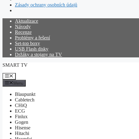
Zásady ochrany osobních údajů
Přeskočit
Aktualizace
na
Návody
obsah
Recenze
Problémy a řešení
Set-top boxy
USB Flash disky
Držáky a stojany na TV
SMART TV
Menu
Menu
Blaupunkt
Cabletech
CHiQ
ECG
Finlux
Gogen
Hisense
Hitachi
Hyundai