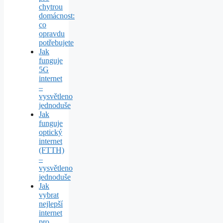
chytrou
domácnost:
co
opravdu
potřebujete
Jak
funguje
5G
internet
–
vysvětleno
jednoduše
Jak
funguje
optický
internet
(FTTH)
–
vysvětleno
jednoduše
Jak
vybrat
nejlepší
internet
pro