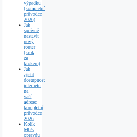
výpadku
(kompletní
průvodce
2026)
Jak
správně
nastavit
nový
router
(krok
za
krokem)
Jak
zjistit
dostupnost
internetu
na
vaší
adrese:
kompletní
průvodce
2026
Kolik
Mb/s
opravdu