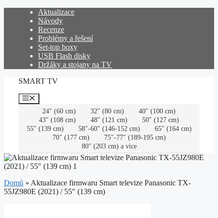
Přeskočit
Aktualizace
na
Návody
obsah
Recenze
Problémy a řešení
Set-top boxy
USB Flash disky
Držáky a stojany na TV
SMART TV
Menu
24″ (60 cm)
32″ (80 cm)
40″ (100 cm)
43″ (108 cm)
48″ (121 cm)
50″ (127 cm)
55″ (139 cm)
58″-60″ (146-152 cm)
65″ (164 cm)
70″ (177 cm)
75″-77″ (189-195 cm)
80″ (203 cm) a vice
Domů
»
Aktualizace firmwaru Smart televize Panasonic TX-
55JZ980E (2021) / 55″ (139 cm)