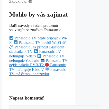
Zkouknuto:
49
Mohlo by vás zajímat
Další návody a řešení problémů
související se značkou
Panasonic
.
Panasonic TV nejde připojit k Wi-
Fi
Panasonic TV nevidí Wi-Fi síť
Panasonic Jak připojit Bluetooth
sluchátka k TV
Panasonic TV
nefunguje Netflix
Panasonic TV
nefunguje YouTube
Panasonic TV
nejde naladit DVB-T2
Panasonic
TV nefunguje HbbTV
Panasonic
TV má černou obrazovku
Napsat komentář
Komentář