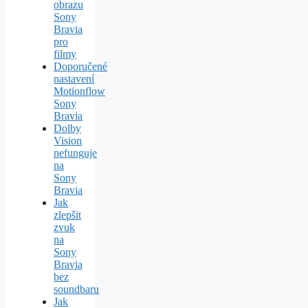
obrazu
Sony
Bravia
pro
filmy
Doporučené
nastavení
Motionflow
Sony
Bravia
Dolby
Vision
nefunguje
na
Sony
Bravia
Jak
zlepšit
zvuk
na
Sony
Bravia
bez
soundbaru
Jak