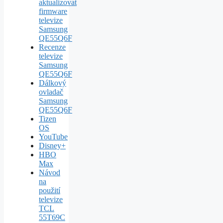
aktualizovat
firmware
televize
Samsung
QE55Q6F
Recenze
televize
Samsung
QE55Q6F
Dálkový
ovladač
Samsung
QE55Q6F
Tizen
OS
YouTube
Disney+
HBO
Max
Návod
na
použití
televize
TCL
55T69C