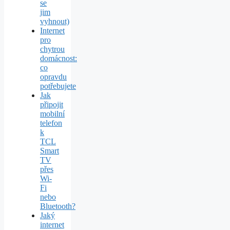
se
jim
vyhnout)
Internet
pro
chytrou
domácnost:
co
opravdu
potřebujete
Jak
připojit
mobilní
telefon
k
TCL
Smart
TV
přes
Wi-
Fi
nebo
Bluetooth?
Jaký
internet