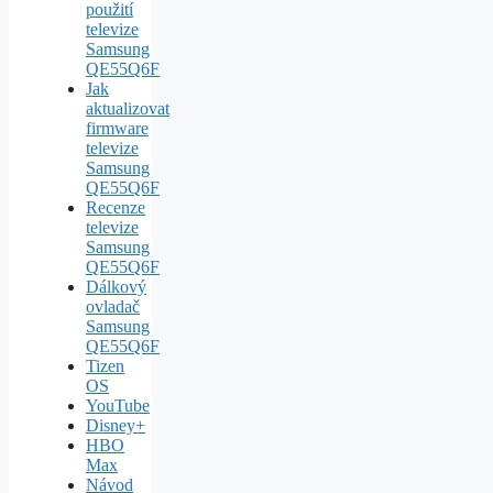
použití
televize
Samsung
QE55Q6F
Jak
aktualizovat
firmware
televize
Samsung
QE55Q6F
Recenze
televize
Samsung
QE55Q6F
Dálkový
ovladač
Samsung
QE55Q6F
Tizen
OS
YouTube
Disney+
HBO
Max
Návod