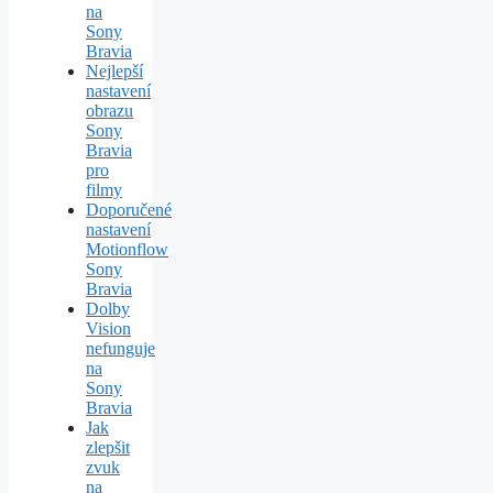
na
Sony
Bravia
Nejlepší
nastavení
obrazu
Sony
Bravia
pro
filmy
Doporučené
nastavení
Motionflow
Sony
Bravia
Dolby
Vision
nefunguje
na
Sony
Bravia
Jak
zlepšit
zvuk
na