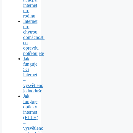
internet
pro
rodinu
Internet
pro
chytrou
domácnost:
co
opravdu
potřebujete
Jak
funguje
5G
internet
–
vysvětleno
jednoduše
Jak
funguje
optický
internet
(FTTH)
–
vysvětleno