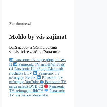
Zkouknuto:
41
Mohlo by vás zajímat
Další návody a řešení problémů
související se značkou
Panasonic
.
Panasonic TV nejde připojit k Wi-
Fi
Panasonic TV nevidí Wi-Fi síť
Panasonic Jak připojit Bluetooth
sluchátka k TV
Panasonic TV
nefunguje Netflix
Panasonic TV
nefunguje YouTube
Panasonic TV
nejde naladit DVB-T2
Panasonic
TV nefunguje HbbTV
Panasonic
TV má černou obrazovku