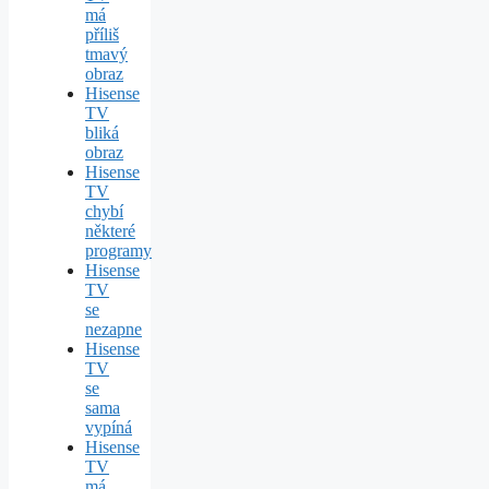
má
příliš
tmavý
obraz
Hisense
TV
bliká
obraz
Hisense
TV
chybí
některé
programy
Hisense
TV
se
nezapne
Hisense
TV
se
sama
vypíná
Hisense
TV
má