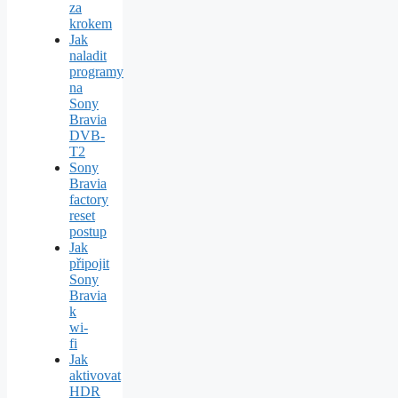
za
krokem
Jak
naladit
programy
na
Sony
Bravia
DVB-
T2
Sony
Bravia
factory
reset
postup
Jak
připojit
Sony
Bravia
k
wi-
fi
Jak
aktivovat
HDR