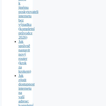
k
jinému
poskytovateli
internetu
bez
výpadku
(kompletní
průvodce
2026)
Jak
správně
nastavit
nový
router
(krok
za
krokem)
Jak
zjistit
dostupnost
internetu
na
vaší
adrese:
kompletní