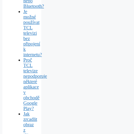
nebo
Bluetooth?
Je
možné
používat
TCL
televizi
bez
připojení
k
internetu?
Proč
TCL
televize
nepodporuje
některé
aplikace
v
obchodě
Google
Play?
Jak
zrcadlit
obraz
z