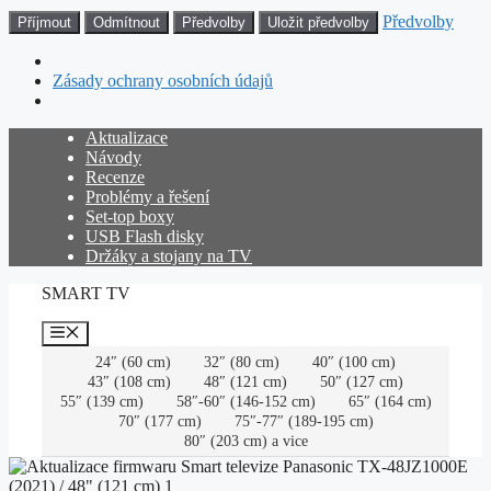
Předvolby
Příjmout
Odmítnout
Předvolby
Uložit předvolby
Zásady ochrany osobních údajů
Přeskočit
Aktualizace
na
Návody
obsah
Recenze
Problémy a řešení
Set-top boxy
USB Flash disky
Držáky a stojany na TV
SMART TV
Menu
24″ (60 cm)
32″ (80 cm)
40″ (100 cm)
43″ (108 cm)
48″ (121 cm)
50″ (127 cm)
55″ (139 cm)
58″-60″ (146-152 cm)
65″ (164 cm)
70″ (177 cm)
75″-77″ (189-195 cm)
80″ (203 cm) a vice