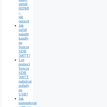
signál
HDMI
–
jak
opravit
Jak
ručně
naladit
kanály
na
Sencor
SDB
5007T?
Lze
pomocí
Sencor
SDB
5007T
nahrávat
pořady
na
USB?
Jak
nainstalovat