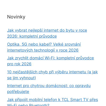
Novinky
Jak vybrat nejlepší internet do bytu v roce
2026: kompletní průvodce
Optika, 5G nebo kabel? Velké srovnání
internetových technologií v roce 2026
Jak zrychlit domácí Wi‑Fi: kompletní průvodce
pro rok 2026
10 nejčastějších chyb při výběru internetu (a jak
se jim vyhnout)
Internet pro chytrou domácnost: co opravdu
potřebujete
Jak připojit mobilní telefon k TCL Smart TV přes
Wi-Fi nebo Bluetooth?