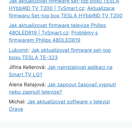
Jak aktualizovat firmware set-top boxu TESLA
HYbbRID TV T200 | TvSmart.cz
:
Aktualizace
firmwaru Set-top box TESLA HYbbRID TV T200
Jak aktualizovat firmware televize Philips
48OLED819 | TvSmart.cz
:
Problémy s
firmwarem Philips 48OLED819
Lubomír
:
Jak aktualizovat firmware set-top
boxu TESLA TE-323
Jiřina Kellerová
:
Jak nainstalovat aplikaci na
Smart TV LG?
Alena Ratajová
:
Jak zapnout časovač vypnutí
nebo zapnutí televize?
Michal
:
Jak aktualizovat software v televizi
Orava