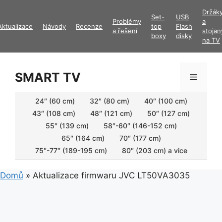
Přeskočit
Držák
Set-
USB
na
Problémy
a
Aktualizace
Návody
Recenze
top
Flash
obsah
a řešení
stojan
boxy
disky
na TV
SMART TV
Menu
24″ (60 cm)
32″ (80 cm)
40″ (100 cm)
43″ (108 cm)
48″ (121 cm)
50″ (127 cm)
55″ (139 cm)
58″-60″ (146-152 cm)
65″ (164 cm)
70″ (177 cm)
75″-77″ (189-195 cm)
80″ (203 cm) a vice
Domů
»
Aktualizace firmwaru JVC LT50VA3035