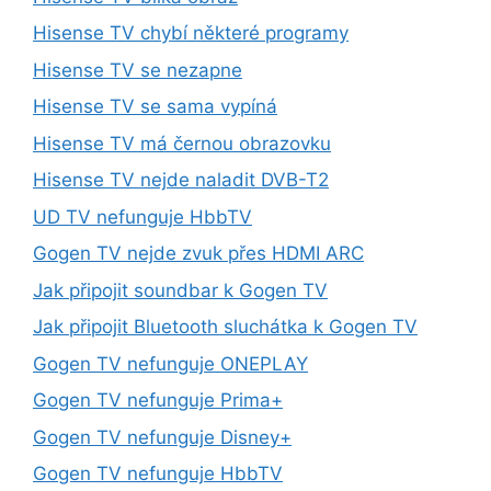
Hisense TV chybí některé programy
Hisense TV se nezapne
Hisense TV se sama vypíná
Hisense TV má černou obrazovku
Hisense TV nejde naladit DVB-T2
UD TV nefunguje HbbTV
Gogen TV nejde zvuk přes HDMI ARC
Jak připojit soundbar k Gogen TV
Jak připojit Bluetooth sluchátka k Gogen TV
Gogen TV nefunguje ONEPLAY
Gogen TV nefunguje Prima+
Gogen TV nefunguje Disney+
Gogen TV nefunguje HbbTV