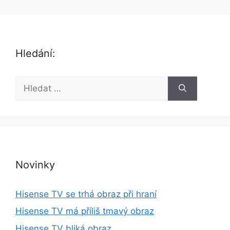
Hledání:
H
l
e
d
a
t
:
Novinky
Hisense TV se trhá obraz při hraní
Hisense TV má příliš tmavý obraz
Hisense TV bliká obraz