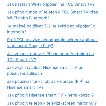
Jak nastavit Wi-Fi připojení na TCL Smart TV?
Jak připojit mobilní telefon k TCL Smart TV přes
Wi-Fi nebo Bluetooth?
Je možné používat TCL televizi bez připojení k
internetu?
Proč TCL televize nepodporuje některé aplikace
v obchodě Google Play?
Jak zrcadlit obraz z iPhonu nebo Androidu na
TCL Smart TV?
Jak zvýšit rychlost Hisense smart TV při
používání aplikací?
Jak používat funkci obraz v obraze (PiP) na
Hisense smart TV?
Jak připojit Hisense smart TV k herní konzoli?
Jak připojit telefon k televizi (screen mirroring)?