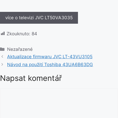
více o televizi JVC LT50VA3035
Zkouknuto:
84
R
Nezařazené
u
Aktualizace firmwaru JVC LT-43VU3105
b
Návod na použití Toshiba 43UA6B63DG
r
i
Napsat komentář
k
y
K
o
m
e
n