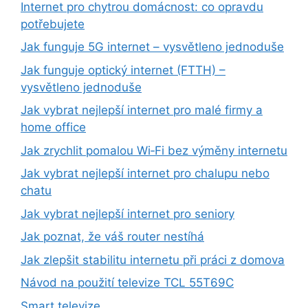
Internet pro chytrou domácnost: co opravdu
potřebujete
Jak funguje 5G internet – vysvětleno jednoduše
Jak funguje optický internet (FTTH) –
vysvětleno jednoduše
Jak vybrat nejlepší internet pro malé firmy a
home office
Jak zrychlit pomalou Wi‑Fi bez výměny internetu
Jak vybrat nejlepší internet pro chalupu nebo
chatu
Jak vybrat nejlepší internet pro seniory
Jak poznat, že váš router nestíhá
Jak zlepšit stabilitu internetu při práci z domova
Návod na použití televize TCL 55T69C
Smart televize