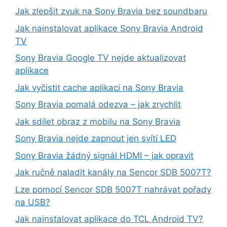
Jak zlepšit zvuk na Sony Bravia bez soundbaru
Jak nainstalovat aplikace Sony Bravia Android
TV
Sony Bravia Google TV nejde aktualizovat
aplikace
Jak vyčistit cache aplikací na Sony Bravia
Sony Bravia pomalá odezva – jak zrychlit
Jak sdílet obraz z mobilu na Sony Bravia
Sony Bravia nejde zapnout jen svítí LED
Sony Bravia žádný signál HDMI – jak opravit
Jak ručně naladit kanály na Sencor SDB 5007T?
Lze pomocí Sencor SDB 5007T nahrávat pořady
na USB?
Jak nainstalovat aplikace do TCL Android TV?