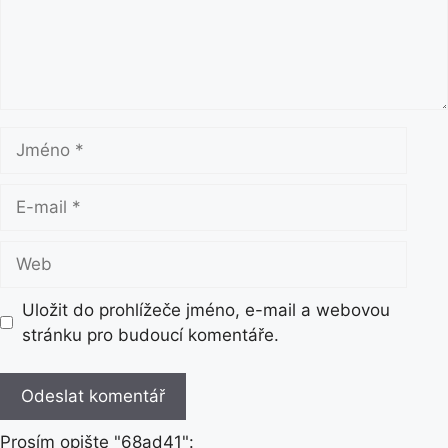
t
á
ř
J
m
é
E
n
-
o
m
W
a
e
i
b
Uložit do prohlížeče jméno, e-mail a webovou
l
stránku pro budoucí komentáře.
Prosím opište "68ad41":