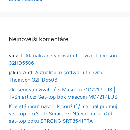
Nejnovější komentáře
smart
:
Aktualizace softwaru televize Thomson
32HD5506
jakub Antl
:
Aktualizace softwaru televize
Thomson 32HD5506
Zkušenosti uživatelů s Mascom MC721PLUS |
TvSmart.cz
:
Set-top box Mascom MC721PLUS
Kde stáhnout návod k použití / manuál pro můj
set-top box? | TvSmart.cz
:
Návod na použití
set-top boxu STRONG SRT8541FTA