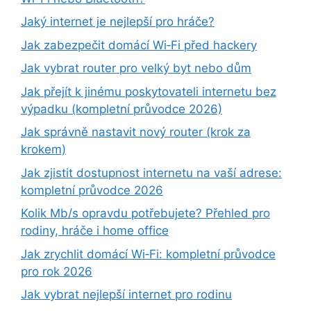
Jaký internet je nejlepší pro hráče?
Jak zabezpečit domácí Wi‑Fi před hackery
Jak vybrat router pro velký byt nebo dům
Jak přejít k jinému poskytovateli internetu bez
výpadku (kompletní průvodce 2026)
Jak správně nastavit nový router (krok za
krokem)
Jak zjistit dostupnost internetu na vaší adrese:
kompletní průvodce 2026
Kolik Mb/s opravdu potřebujete? Přehled pro
rodiny, hráče i home office
Jak zrychlit domácí Wi‑Fi: kompletní průvodce
pro rok 2026
Jak vybrat nejlepší internet pro rodinu