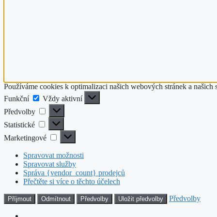
Používáme cookies k optimalizaci našich webových stránek a našich 
Funkční
Funkční
Vždy aktivní
Předvolby
Předvolby
Statistické
Statistické
Marketingové
Marketingové
Spravovat možnosti
Spravovat služby
Správa {vendor_count} prodejců
Přečtěte si více o těchto účelech
Předvolby
Příjmout
Odmítnout
Předvolby
Uložit předvolby