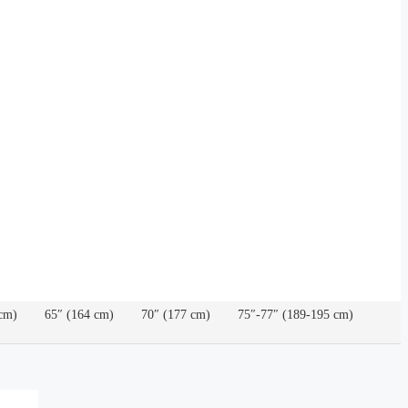
cm)
65″ (164 cm)
70″ (177 cm)
75″-77″ (189-195 cm)