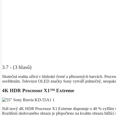
3.7 - (3 hlasů)
Skutečná realita ožívá v hluboké černé a přirozených barvách. Proce
osvětlením. Televizor OLED značky Sony vytváří jedinečný, neopako
4K HDR Processor X1™ Extreme
Náš nový 4K HDR Processor X1 Extreme disponuje o 40 % vyšším v
Rozlišení sledovaného obrazu je přepočteno na kvalitu obrazu blížíc