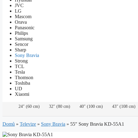
JVC
LG
Mascom
Orava
Panasonic
Philips
Samsung
Sencor
Sharp
Sony Bravia
Strong
TCL
Tesla
Thomson
Toshiba
UD
Xiaomi
24″ (60 cm)
32″ (80 cm)
40″ (100 cm)
43″ (108 cm)
Domů
»
Televize
»
Sony Bravia
»
55″ Sony Bravia KD-55A1