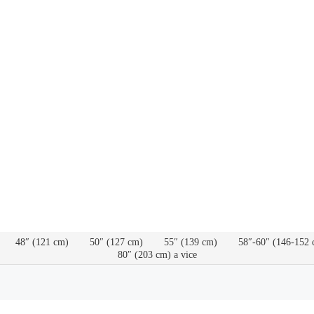
48″ (121 cm)
50″ (127 cm)
55″ (139 cm)
58″-60″ (146-152 
80″ (203 cm) a vice