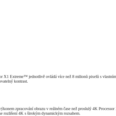
sor X1 Extreme™ jednotlivě ovládá více než 8 milionů pixelů s vlastní
vatelný kontrast.
ýkonem zpracování obrazu v reálném čase než proslulý 4K Processo
í se rozlišení 4K s širokým dynamickým rozsahem.