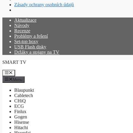
Zásady ochrany osobních údajů
Přeskočit
Aktualizace
na
Návody
obsah
Recenze
Problémy a řešení
Set-top boxy
USB Flash disky
Držáky a stojany na TV
SMART TV
Menu
Menu
Blaupunkt
Cabletech
CHiQ
ECG
Finlux
Gogen
Hisense
Hitachi
Hyundai