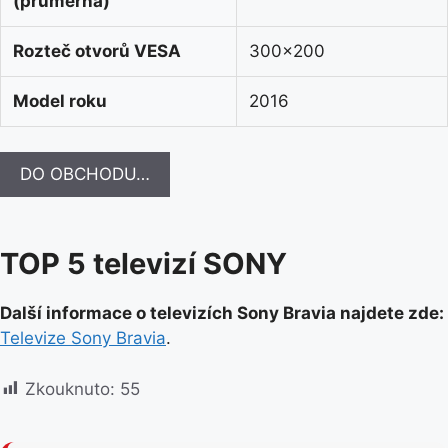
(průměrná)
Rozteč otvorů VESA
300×200
Model roku
2016
DO OBCHODU…
TOP 5 televizí SONY
Další informace o televizích Sony Bravia najdete zde:
Televize Sony Bravia
.
Zkouknuto:
55