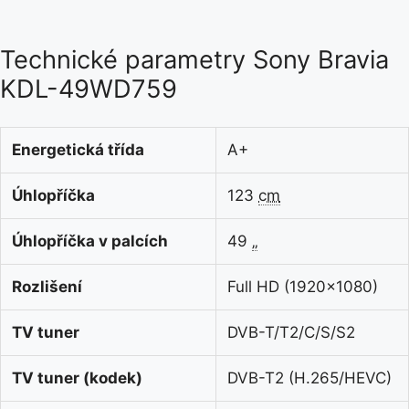
Technické parametry Sony Bravia
KDL-49WD759
Energetická třída
A+
Úhlopříčka
123
cm
Úhlopříčka v palcích
49
„
Rozlišení
Full HD (1920×1080)
TV tuner
DVB-T/T2/C/S/S2
TV tuner (kodek)
DVB-T2 (H.265/HEVC)