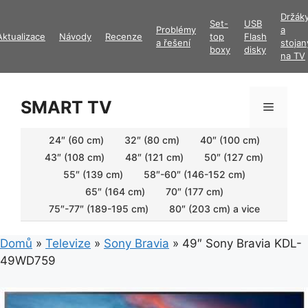
Přeskočit
Držák
Set-
USB
na
Problémy
a
Aktualizace
Návody
Recenze
top
Flash
obsah
a řešení
stojan
boxy
disky
na TV
SMART TV
Menu
24″ (60 cm)
32″ (80 cm)
40″ (100 cm)
43″ (108 cm)
48″ (121 cm)
50″ (127 cm)
55″ (139 cm)
58″-60″ (146-152 cm)
65″ (164 cm)
70″ (177 cm)
75″-77″ (189-195 cm)
80″ (203 cm) a vice
Domů
»
Televize
»
Sony Bravia
»
49″ Sony Bravia KDL-
49WD759