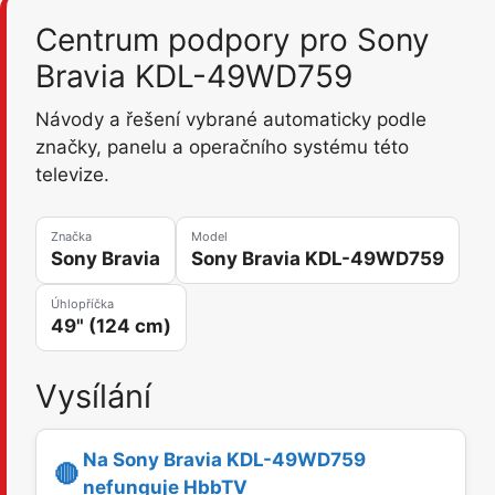
Centrum podpory pro Sony
Bravia KDL-49WD759
Návody a řešení vybrané automaticky podle
značky, panelu a operačního systému této
televize.
Značka
Model
Sony Bravia
Sony Bravia KDL-49WD759
Úhlopříčka
49" (124 cm)
Vysílání
Na Sony Bravia KDL-49WD759
🔴
nefunguje HbbTV