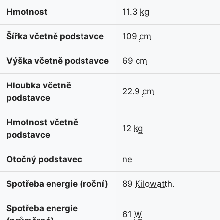
Hmotnost
11.3
kg
Šířka včetně podstavce
109
cm
Výška včetně podstavce
69
cm
Hloubka včetně
22.9
cm
podstavce
Hmotnost včetně
12
kg
podstavce
Otočný podstavec
ne
Spotřeba energie (roční)
89
Kilowatth.
Spotřeba energie
61
W