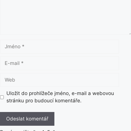
n
t
á
ř
J
m
é
E
n
-
o
m
W
a
e
i
b
Uložit do prohlížeče jméno, e-mail a webovou
l
stránku pro budoucí komentáře.