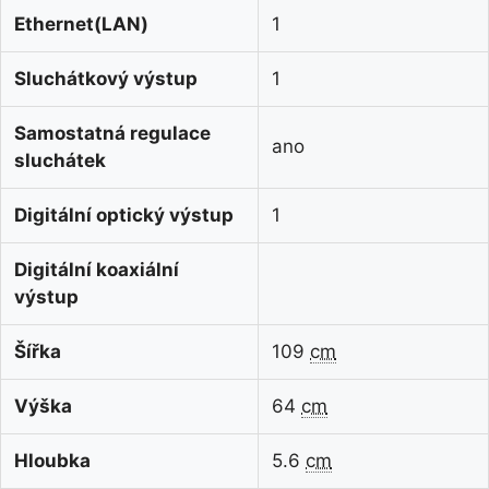
Ethernet(LAN)
1
Sluchátkový výstup
1
Samostatná regulace
ano
sluchátek
Digitální optický výstup
1
Digitální koaxiální
výstup
Šířka
109
cm
Výška
64
cm
Hloubka
5.6
cm