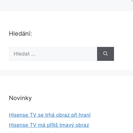
Hledání:
H
l
e
d
a
t
:
Novinky
Hisense TV se trhá obraz při hraní
Hisense TV má příliš tmavý obraz