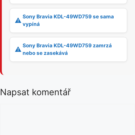
Sony Bravia KDL-49WD759 se sama
⚠️
vypíná
Sony Bravia KDL-49WD759 zamrzá
⚠️
nebo se zasekává
Napsat komentář
K
o
m
e