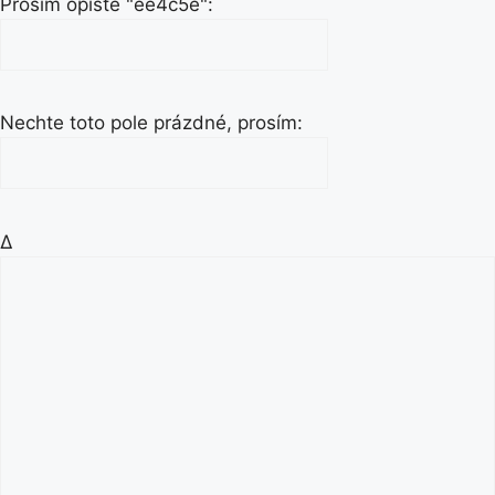
Prosím opište "ee4c5e":
Nechte toto pole prázdné, prosím:
Δ