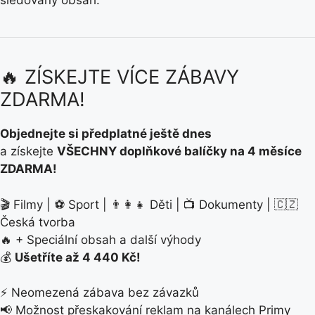
sledovaný obsah.
🔥 ZÍSKEJTE VÍCE ZÁBAVY
ZDARMA!
Objednejte si předplatné ještě dnes
a získejte
VŠECHNY doplňkové balíčky na 4 měsíce
ZDARMA!
🎬 Filmy | ⚽ Sport | 👨‍👩‍👧 Děti | 📺 Dokumenty | 🇨🇿
Česká tvorba
🔥 + Speciální obsah a další výhody
💰
Ušetříte až 4 440 Kč!
⚡ Neomezená zábava bez závazků
📢 Možnost přeskakování reklam na kanálech Primy