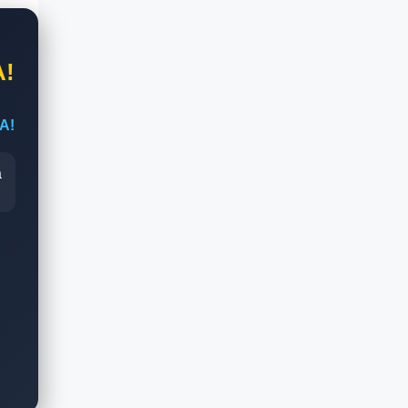
A!
A!
a