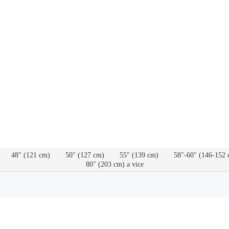
48″ (121 cm)
50″ (127 cm)
55″ (139 cm)
58″-60″ (146-152 
80″ (203 cm) a vice