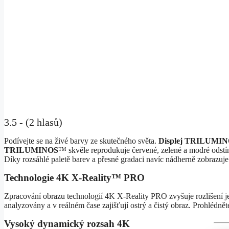
3.5 - (2 hlasů)
Podívejte se na živé barvy ze skutečného světa.
Displej TRILUMI
TRILUMINOS
™ skvěle reprodukuje červené, zelené a modré odstín
Díky rozsáhlé paletě barev a přesné gradaci navíc nádherně zobrazuje 
Technologie 4K X-Reality™ PRO
Zpracování obrazu technologií 4K X-Reality PRO zvyšuje rozlišení jed
analyzovány a v reálném čase zajišťují ostrý a čistý obraz. Prohlédnět
Vysoký dynamický rozsah 4K