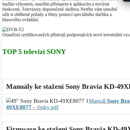
lepším výkonem, snazším přístupem k aplikacím a novými
funkcemi. Televizory doporučené službou Netflix vám umožní
užít si oblíbené pořady a filmy pomocí speciálního tlačítka a
hlasového ovládání.
Označení certifikovaných přístrojů podporujících nové terestriální vys
TOP 5 televizí SONY
Manuály ke stažení Sony Bravia KD-49
Manuál
Sony Bra
49XE8077
– česky.pdf
Firmware ke stažení Sony Bravia KD-4