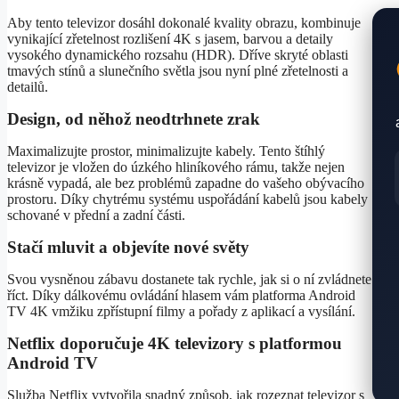
Aby tento televizor dosáhl dokonalé kvality obrazu, kombinuje
vynikající zřetelnost rozlišení 4K s jasem, barvou a detaily
vysokého dynamického rozsahu (HDR). Dříve skryté oblasti
tmavých stínů a slunečního světla jsou nyní plné zřetelnosti a
detailů.
Design, od něhož neodtrhnete zrak
Maximalizujte prostor, minimalizujte kabely. Tento štíhlý
televizor je vložen do úzkého hliníkového rámu, takže nejen
krásně vypadá, ale bez problémů zapadne do vašeho obývacího
prostoru. Díky chytrému systému uspořádání kabelů jsou kabely
schované v přední a zadní části.
Stačí mluvit a objevíte nové světy
Svou vysněnou zábavu dostanete tak rychle, jak si o ní zvládnete
říct. Díky dálkovému ovládání hlasem vám platforma Android
TV 4K vmžiku zpřístupní filmy a pořady z aplikací a vysílání.
Netflix doporučuje 4K televizory s platformou
Android TV
Služba Netflix vytvořila snadný způsob, jak rozeznat televizor s