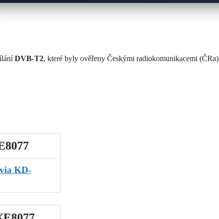
ílání
DVB-T2
, které byly ověřeny Českými radiokomunikacemi (ČRa)
XE8077
via KD-
9XE8077