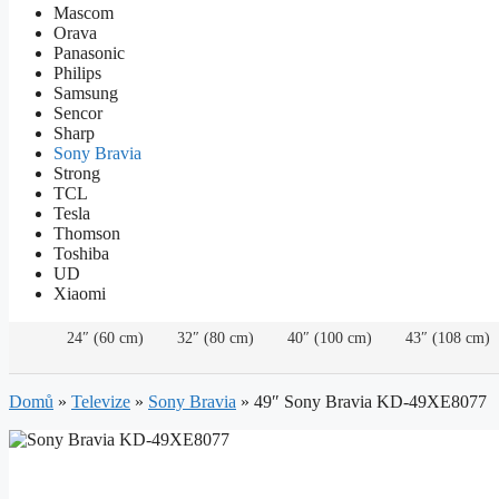
Mascom
Orava
Panasonic
Philips
Samsung
Sencor
Sharp
Sony Bravia
Strong
TCL
Tesla
Thomson
Toshiba
UD
Xiaomi
24″ (60 cm)
32″ (80 cm)
40″ (100 cm)
43″ (108 cm)
Domů
»
Televize
»
Sony Bravia
»
49″ Sony Bravia KD-49XE8077