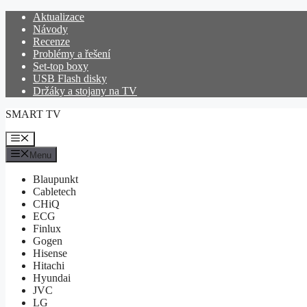
Přeskočit
Aktualizace
na
Návody
obsah
Recenze
Problémy a řešení
Set-top boxy
USB Flash disky
Držáky a stojany na TV
SMART TV
Menu
Menu
Blaupunkt
Cabletech
CHiQ
ECG
Finlux
Gogen
Hisense
Hitachi
Hyundai
JVC
LG