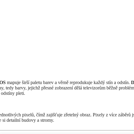
NOS
mapuje širší paletu barev a věrně reprodukuje každý stín a odstín.
D
y, tedy barvy, jejichž přesné zobrazení dělá televizorům běžně problém
odstíny pleti.
notlivých pixelů, čímž zajišťuje zřetelný obraz. Pixely z více záběrů j
e si detailní budovy a stromy.