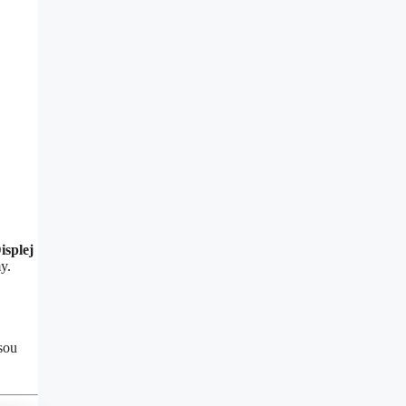
isplej
y.
sou