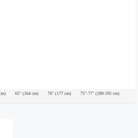
cm)
65″ (164 cm)
70″ (177 cm)
75″-77″ (189-195 cm)