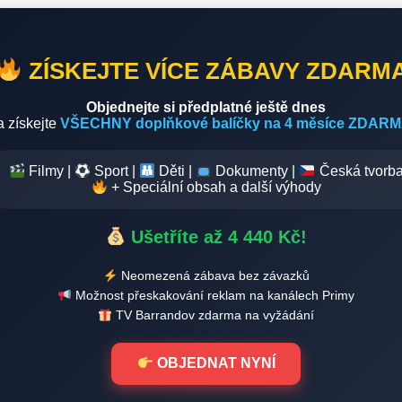
ZÍSKEJTE VÍCE ZÁBAVY ZDARM
Objednejte si předplatné ještě dnes
a získejte
VŠECHNY doplňkové balíčky na 4 měsíce ZDARM
Filmy |
Sport |
Děti |
Dokumenty |
Česká tvorb
+ Speciální obsah a další výhody
Ušetříte až 4 440 Kč!
Neomezená zábava bez závazků
Možnost přeskakování reklam na kanálech Primy
TV Barrandov zdarma na vyžádání
OBJEDNAT NYNÍ