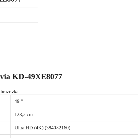
ravia KD-49XE8077
brazovka
49 “
123,2 cm
Ultra HD (4K) (3840×2160)