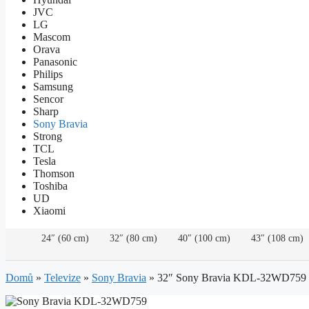
JVC
LG
Mascom
Orava
Panasonic
Philips
Samsung
Sencor
Sharp
Sony Bravia
Strong
TCL
Tesla
Thomson
Toshiba
UD
Xiaomi
24″ (60 cm)
32″ (80 cm)
40″ (100 cm)
43″ (108 cm)
Domů
»
Televize
»
Sony Bravia
»
32″ Sony Bravia KDL-32WD759