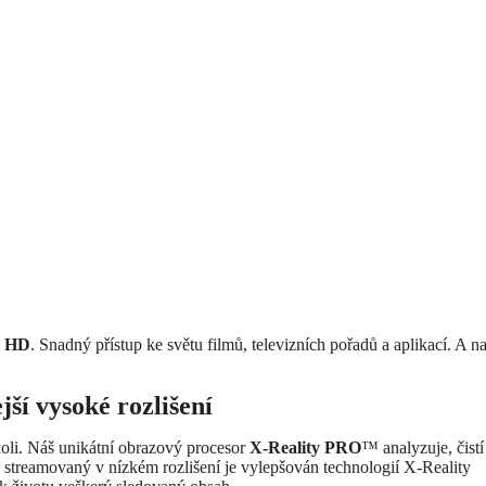
l HD
. Snadný přístup ke světu filmů, televizních pořadů a aplikací. A n
jší vysoké rozlišení
okoli. Náš unikátní obrazový procesor
X-Reality PRO
™ analyzuje, čistí
h streamovaný v nízkém rozlišení je vylepšován technologií X-Reality