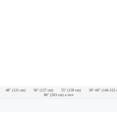
48″ (121 cm)
50″ (127 cm)
55″ (139 cm)
58″-60″ (146-152 
80″ (203 cm) a vice