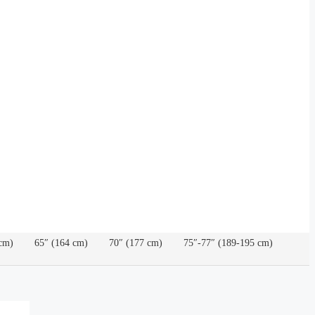
cm)
65″ (164 cm)
70″ (177 cm)
75″-77″ (189-195 cm)