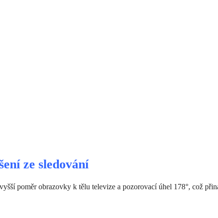
ení ze sledování
yšší poměr obrazovky k tělu televize a pozorovací úhel 178°, což přin