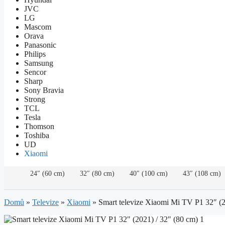
JVC
LG
Mascom
Orava
Panasonic
Philips
Samsung
Sencor
Sharp
Sony Bravia
Strong
TCL
Tesla
Thomson
Toshiba
UD
Xiaomi
24″ (60 cm)
32″ (80 cm)
40″ (100 cm)
43″ (108 cm)
Domů
»
Televize
»
Xiaomi
»
Smart televize Xiaomi Mi TV P1 32″ (2