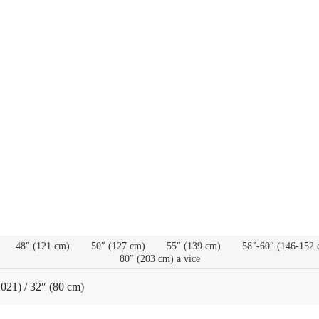
48″ (121 cm)
50″ (127 cm)
55″ (139 cm)
58″-60″ (146-152 
80″ (203 cm) a vice
021) / 32″ (80 cm)