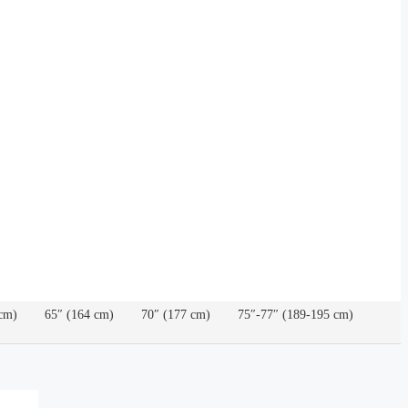
cm)
65″ (164 cm)
70″ (177 cm)
75″-77″ (189-195 cm)