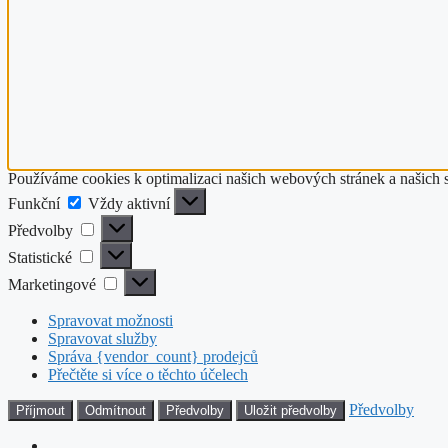
Používáme cookies k optimalizaci našich webových stránek a našich 
Funkční
Funkční
Vždy aktivní
Předvolby
Předvolby
Statistické
Statistické
Marketingové
Marketingové
Spravovat možnosti
Spravovat služby
Správa {vendor_count} prodejců
Přečtěte si více o těchto účelech
Předvolby
Příjmout
Odmítnout
Předvolby
Uložit předvolby