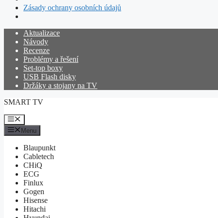
Zásady ochrany osobních údajů
Přeskočit
Aktualizace
na
Návody
obsah
Recenze
Problémy a řešení
Set-top boxy
USB Flash disky
Držáky a stojany na TV
SMART TV
Menu
Menu
Blaupunkt
Cabletech
CHiQ
ECG
Finlux
Gogen
Hisense
Hitachi
Hyundai