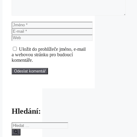
Jméno
E-
mail
Web
Uložit do prohlížeče jméno, e-mail
a webovou stránku pro budoucí
komentáře.
Hledání:
Hledat: