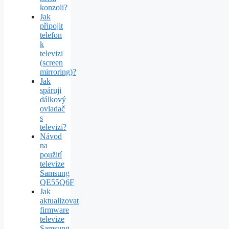
konzoli?
Jak
připojit
telefon
k
televizi
(screen
mirroring)?
Jak
spáruji
dálkový
ovladač
s
televizí?
Návod
na
použití
televize
Samsung
QE55Q6F
Jak
aktualizovat
firmware
televize
Samsung