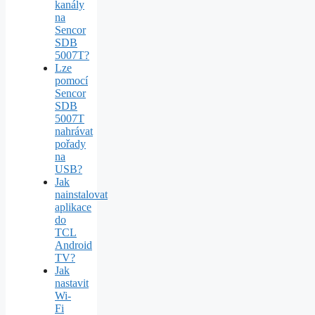
kanály
na
Sencor
SDB
5007T?
Lze
pomocí
Sencor
SDB
5007T
nahrávat
pořady
na
USB?
Jak
nainstalovat
aplikace
do
TCL
Android
TV?
Jak
nastavit
Wi-
Fi