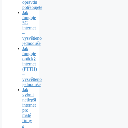
opravdu
potřebujete
Jak
funguje
5G
internet
–
vysvětleno
jednoduše
Jak
funguje
optický
internet
(FTTH)
–
vysvětleno
jednoduše
Jak
vybrat
nejlepší
internet
pro
malé
firmy
a