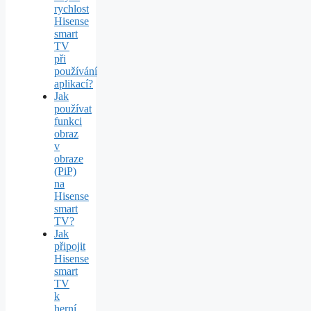
rychlost
Hisense
smart
TV
při
používání
aplikací?
Jak
používat
funkci
obraz
v
obraze
(PiP)
na
Hisense
smart
TV?
Jak
připojit
Hisense
smart
TV
k
herní