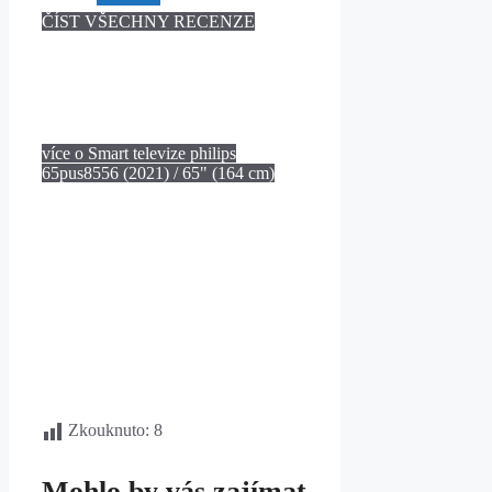
ČÍST VŠECHNY RECENZE
více o Smart televize philips
65pus8556 (2021) / 65" (164 cm)
Zkouknuto:
8
Mohlo by vás zajímat