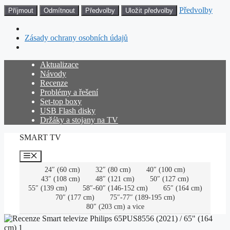
Předvolby
Příjmout
Odmítnout
Předvolby
Uložit předvolby
Zásady ochrany osobních údajů
Přeskočit
Aktualizace
na
Návody
obsah
Recenze
Problémy a řešení
Set-top boxy
USB Flash disky
Držáky a stojany na TV
SMART TV
Menu
24″ (60 cm)
32″ (80 cm)
40″ (100 cm)
43″ (108 cm)
48″ (121 cm)
50″ (127 cm)
55″ (139 cm)
58″-60″ (146-152 cm)
65″ (164 cm)
70″ (177 cm)
75″-77″ (189-195 cm)
80″ (203 cm) a vice