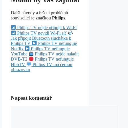
Další návody a řešení problémů
související se značkou
Philips
.
Philips TV nejde připojit k Wi-Fi
Philips TV nevidí Wi-Fi síť
Jak připojit Bluetooth sluchátka k
Philips TV
Philips TV nefunguje
Netflix
Philips TV nefunguje
YouTube
Philips TV nejde naladit
DVB-T2
Philips TV nefunguje
HbbTV
Philips TV má černou
obrazovku
Napsat komentář
Komentář