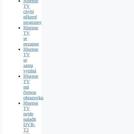
Hisense
TV
chybí
některé
programy
Hisense
TV
se
nezapne
Hisense
TV
se
sama
vypíná
Hisense
TV
má
černou
obrazovku
Hisense
TV
nejde
naladit
DVB-
T2