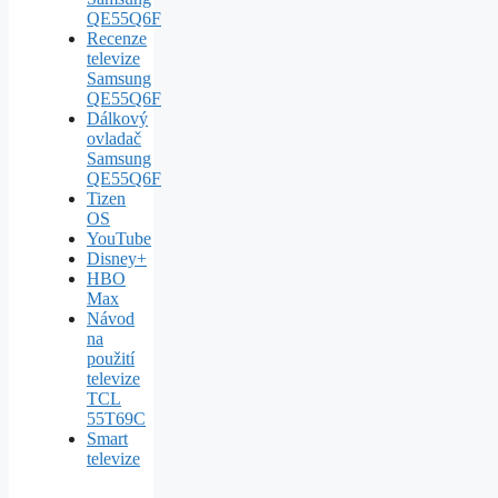
QE55Q6F
Recenze
televize
Samsung
QE55Q6F
Dálkový
ovladač
Samsung
QE55Q6F
Tizen
OS
YouTube
Disney+
HBO
Max
Návod
na
použití
televize
TCL
55T69C
Smart
televize