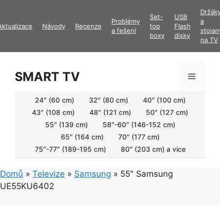
Přeskočit
Držák
Set-
USB
na
Problémy
a
Aktualizace
Návody
Recenze
top
Flash
obsah
a řešení
stojan
boxy
disky
na TV
SMART TV
Menu
24″ (60 cm)
32″ (80 cm)
40″ (100 cm)
43″ (108 cm)
48″ (121 cm)
50″ (127 cm)
55″ (139 cm)
58″-60″ (146-152 cm)
65″ (164 cm)
70″ (177 cm)
75″-77″ (189-195 cm)
80″ (203 cm) a vice
Domů
»
Televize
»
Samsung
»
55″ Samsung
UE55KU6402