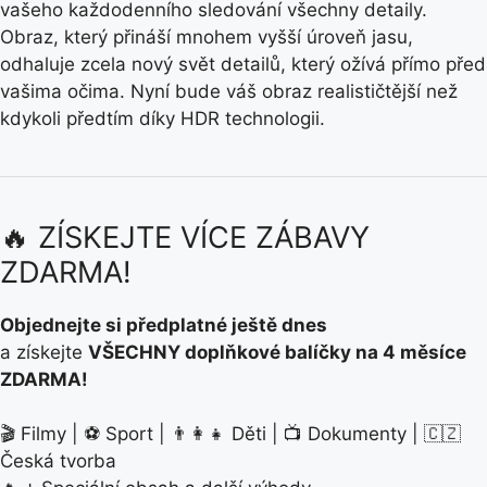
vašeho každodenního sledování všechny detaily.
Obraz, který přináší mnohem vyšší úroveň jasu,
odhaluje zcela nový svět detailů, který ožívá přímo před
vašima očima. Nyní bude váš obraz realističtější než
kdykoli předtím díky HDR technologii.
🔥 ZÍSKEJTE VÍCE ZÁBAVY
ZDARMA!
Objednejte si předplatné ještě dnes
a získejte
VŠECHNY doplňkové balíčky na 4 měsíce
ZDARMA!
🎬 Filmy | ⚽ Sport | 👨‍👩‍👧 Děti | 📺 Dokumenty | 🇨🇿
Česká tvorba