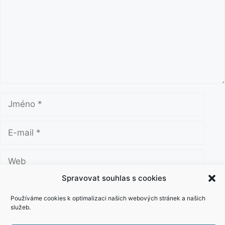
m
e
n
t
á
ř
J
m
é
E
n
-
o
m
W
a
e
i
Spravovat souhlas s cookies
b
Uložit do prohlížeče jméno, e-mail a webovou
l
stránku pro budoucí komentáře.
Používáme cookies k optimalizaci našich webových stránek a našich
služeb.