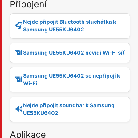
Připojení
Nejde připojit Bluetooth sluchátka k
🎧
Samsung UE55KU6402
📶
Samsung UE55KU6402 nevidí Wi-Fi síť
Samsung UE55KU6402 se nepřipojí k
📶
Wi-Fi
Nejde připojit soundbar k Samsung
🔊
UE55KU6402
Aplikace