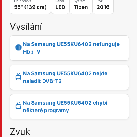
Úhlopříčka
Panel
Systém
Rok
55" (139 cm)
LED
Tizen
2016
Vysílání
Na Samsung UE55KU6402 nefunguje
🔴
HbbTV
Na Samsung UE55KU6402 nejde
📺
naladit DVB-T2
Na Samsung UE55KU6402 chybí
📺
některé programy
Zvuk