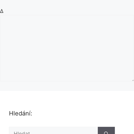
Δ
Hledání:
H