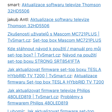
smart
:
Aktualizace softwaru televize Thomson
32HD5506
jakub Antl
:
Aktualizace softwaru televize
Thomson 32HD5506
Zkušenosti uživatelů s Mascom MC721PLUS |
TvSmart.cz
:
Set-top box Mascom MC721PLUS
Kde stáhnout návod k použití / manuál pro můj
set-top box? | TvSmart.cz
:
Návod na použití
set-top boxu STRONG SRT8541FTA
Jak aktualizovat firmware set-top boxu TESLA
HYbbRID TV T200 | TvSmart.cz
:
Aktualizace
firmwaru Set-top box TESLA HYbbRID TV T200
Jak aktualizovat firmware televize Philips
48OLED819 | TvSmart.cz
:
Problémy s
firmwarem Philips 48OLED819
Lubomír
:
Jak aktualizovat firmware set-top