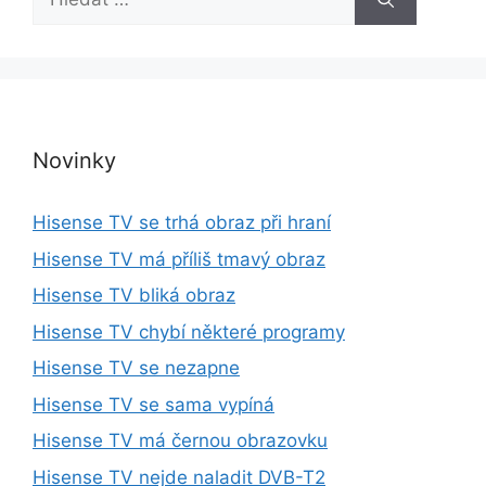
l
e
d
a
t
:
Novinky
Hisense TV se trhá obraz při hraní
Hisense TV má příliš tmavý obraz
Hisense TV bliká obraz
Hisense TV chybí některé programy
Hisense TV se nezapne
Hisense TV se sama vypíná
Hisense TV má černou obrazovku
Hisense TV nejde naladit DVB-T2