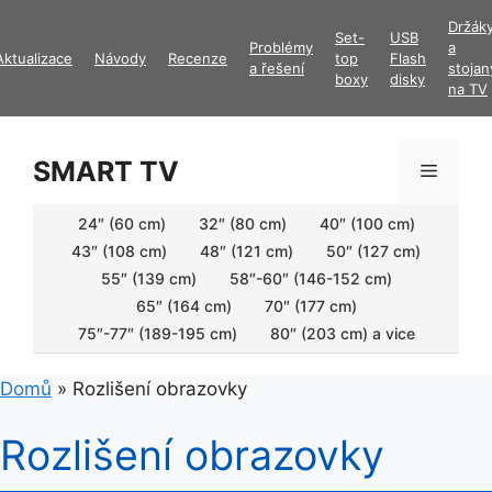
Přeskočit
Držák
Set-
USB
na
Problémy
a
Aktualizace
Návody
Recenze
top
Flash
obsah
a řešení
stojan
boxy
disky
na TV
SMART TV
Menu
24″ (60 cm)
32″ (80 cm)
40″ (100 cm)
43″ (108 cm)
48″ (121 cm)
50″ (127 cm)
55″ (139 cm)
58″-60″ (146-152 cm)
65″ (164 cm)
70″ (177 cm)
75″-77″ (189-195 cm)
80″ (203 cm) a vice
Domů
»
Rozlišení obrazovky
Rozlišení obrazovky