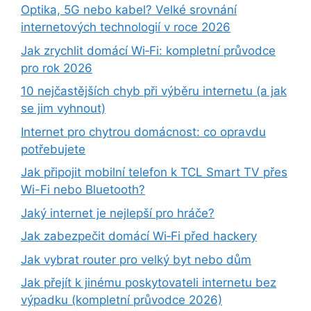
Optika, 5G nebo kabel? Velké srovnání
internetových technologií v roce 2026
Jak zrychlit domácí Wi‑Fi: kompletní průvodce
pro rok 2026
10 nejčastějších chyb při výběru internetu (a jak
se jim vyhnout)
Internet pro chytrou domácnost: co opravdu
potřebujete
Jak připojit mobilní telefon k TCL Smart TV přes
Wi-Fi nebo Bluetooth?
Jaký internet je nejlepší pro hráče?
Jak zabezpečit domácí Wi‑Fi před hackery
Jak vybrat router pro velký byt nebo dům
Jak přejít k jinému poskytovateli internetu bez
výpadku (kompletní průvodce 2026)