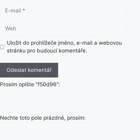
é
E
n
-
o
m
W
a
e
i
b
Uložit do prohlížeče jméno, e-mail a webovou
l
stránku pro budoucí komentáře.
Prosím opište "f50d96":
Nechte toto pole prázdné, prosím: