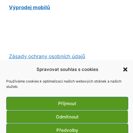
Výprodej mobilů
Zásady ochrany osobních údajů
Zásady cookies (EU)
Spravovat souhlas s cookies
Používáme cookies k optimalizaci našich webových stránek a našich
služeb.
© 2026 SMART TV
• Vytvořeno s
GeneratePress
Příjmout
Exit mobile version
Odmítnout
Předvolby