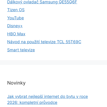
Dálkový ovladač Samsung QE55Q6F
Tizen OS
YouTube
Disney+
HBO Max
Návod na použití televize TCL 55T69C
Smart televize
Novinky
Jak vybrat nejlepší internet do bytu v roce
2026: kompletní průvodce