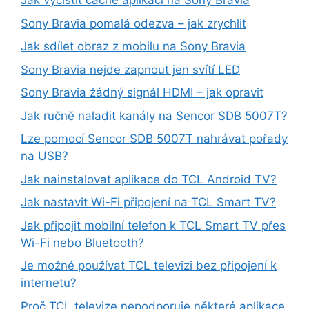
Jak vyčistit cache aplikací na Sony Bravia
Sony Bravia pomalá odezva – jak zrychlit
Jak sdílet obraz z mobilu na Sony Bravia
Sony Bravia nejde zapnout jen svítí LED
Sony Bravia žádný signál HDMI – jak opravit
Jak ručně naladit kanály na Sencor SDB 5007T?
Lze pomocí Sencor SDB 5007T nahrávat pořady
na USB?
Jak nainstalovat aplikace do TCL Android TV?
Jak nastavit Wi-Fi připojení na TCL Smart TV?
Jak připojit mobilní telefon k TCL Smart TV přes
Wi-Fi nebo Bluetooth?
Je možné používat TCL televizi bez připojení k
internetu?
Proč TCL televize nepodporuje některé aplikace