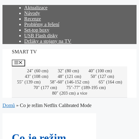
Přeskočit
Aktualizace
na
Návody
obsah
Recenze
Problémy a řešení
Set-top boxy
USB Flash disky
Držáky a stojany na TV
SMART TV
Menu
24″ (60 cm)
32″ (80 cm)
40″ (100 cm)
43″ (108 cm)
48″ (121 cm)
50″ (127 cm)
55″ (139 cm)
58″-60″ (146-152 cm)
65″ (164 cm)
70″ (177 cm)
75″-77″ (189-195 cm)
80″ (203 cm) a vice
Domů
»
Co je režim Netflix Calibrated Mode
Co je režim