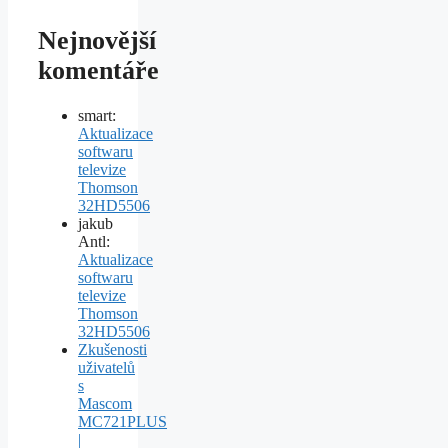
Nejnovější
komentáře
smart
:
Aktualizace
softwaru
televize
Thomson
32HD5506
jakub
Antl
:
Aktualizace
softwaru
televize
Thomson
32HD5506
Zkušenosti
uživatelů
s
Mascom
MC721PLUS
|