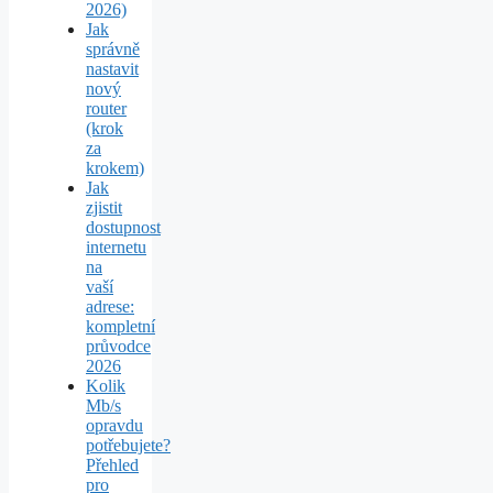
2026)
Jak
správně
nastavit
nový
router
(krok
za
krokem)
Jak
zjistit
dostupnost
internetu
na
vaší
adrese:
kompletní
průvodce
2026
Kolik
Mb/s
opravdu
potřebujete?
Přehled
pro