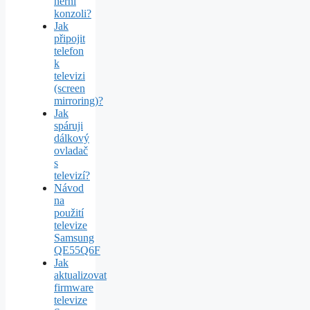
herní
konzoli?
Jak
připojit
telefon
k
televizi
(screen
mirroring)?
Jak
spáruji
dálkový
ovladač
s
televizí?
Návod
na
použití
televize
Samsung
QE55Q6F
Jak
aktualizovat
firmware
televize