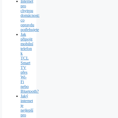
Internet
pro
chytrou
domácnost:
co
opravdu
potřebujete
Jak
připojit
mobilní
telefon
k
TCL
Smart
TV
přes
Wi-
Fi
nebo
Bluetooth?
Jaký
internet
je
nejlepší
pro