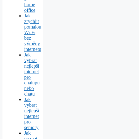
home
office
Jak
zrychlit
pomalou
Wi‑Fi
bez
výměny
internetu
Jak
vybrat
nejlepší
internet
pro
chalupu
nebo
chatu
Jak
vybrat
nejlepší
internet
pro
seniory
Jak
poznat,