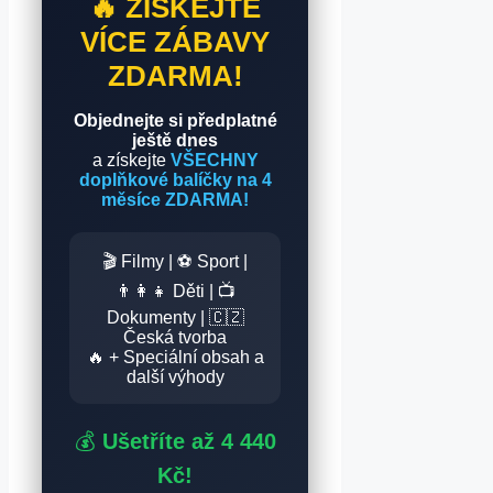
🔥 ZÍSKEJTE
VÍCE ZÁBAVY
ZDARMA!
Objednejte si předplatné
ještě dnes
a získejte
VŠECHNY
doplňkové balíčky na 4
měsíce ZDARMA!
🎬 Filmy | ⚽ Sport |
👨‍👩‍👧 Děti | 📺
Dokumenty | 🇨🇿
Česká tvorba
🔥 + Speciální obsah a
další výhody
💰
Ušetříte až 4 440
Kč!