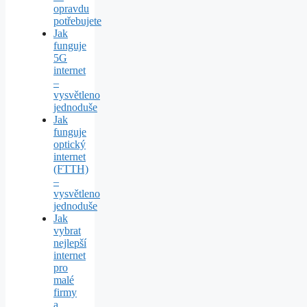
opravdu
potřebujete
Jak
funguje
5G
internet
–
vysvětleno
jednoduše
Jak
funguje
optický
internet
(FTTH)
–
vysvětleno
jednoduše
Jak
vybrat
nejlepší
internet
pro
malé
firmy
a