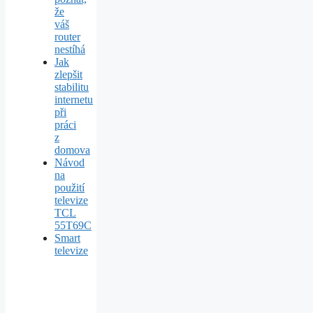
že
váš
router
nestíhá
Jak
zlepšit
stabilitu
internetu
při
práci
z
domova
Návod
na
použití
televize
TCL
55T69C
Smart
televize