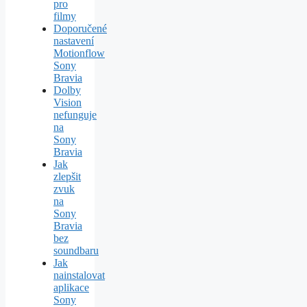
pro
filmy
Doporučené
nastavení
Motionflow
Sony
Bravia
Dolby
Vision
nefunguje
na
Sony
Bravia
Jak
zlepšit
zvuk
na
Sony
Bravia
bez
soundbaru
Jak
nainstalovat
aplikace
Sony